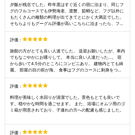
夕飯が残念でした。昨年度はすぐ近くの宿に泊まり、同じフ
グのフルコースでも伊勢海老、渡蟹、茹蛸など、フグ以外に
もたくさんの種類の料理が出てきてとにかく大満足でした。
そちらよりもグーグル評価が高いこちらに泊まったら、フグ
料理以外一切出てこず、完全に期待値を下回りました。グー
グル評価だけでは料理の種類や質までは正確に把握できない
評価：
という勉強にもなりました。
旅館の方がとても良い人達でした。 送迎お願いしたが、車内
でもなごやかにお喋りして。 本当に良い人達だった…。 宿
から歩いて4.5分のところにコンビニあり。 建物内とても綺
麗。 部屋の目の前が海。 食事はフグのコースに刺身をつけ
てもらった。 刺身コリコリして最高！ フグはまぁフグだっ
た。 白子の焼いたのと天ぷらを夫と半分こ。 白子は本当に
評価：
うまい…。 刺身や唐揚げ、白子入り茶碗蒸し、焼いたのフグ
と鍋。雑炊。 雑炊マジで美味しかった。 デザートは選べる
料理が美味しく水回りが清潔でした。景色もとても良いで
アイス。 伊勢海老の刺身もついて満足。 朝ご飯は干物とか
す。穏やかな時間を過ごせます。 また、浴場にオムツ用のゴ
しらすとか。 本当に良かった。
ミ箱が用意されており、子連れの方への配慮も感じました。
評価：