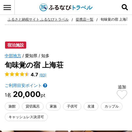
ログイン
お気に入り
ふるさと納税サイト ふるなびトラベル
提携店一覧
旬味覚の宿 上海荘
宿泊施設
中部地方
愛知県
知多
旬味覚の宿 上海荘
4.7
(93)
ご利用目安ポイント
追加
20,000
旅館
貸切風呂
家族
子供可
友達
カップル
キャッシュレス決済可