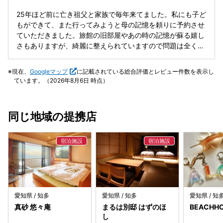
25年ほど前に亡き祖父と家族で毎年来てました。私にも子ど
もができて、また行ってみようと母の記憶を頼りに予約させ
ていただきました。旅館の旧部屋やあの時の記憶が蘇る嬉し
さもありますが、綺麗に整えられていますので問題は全くな
いです。トイレや洗面が部屋に欲しい方は新部屋を選ぶとい
いです。 また、とても素敵な旅館の方々です。いろいろなこ
現在、
Googleマップ
に記載されている総合評価とレビュー件数を表示し
とに気がついてくださって、ホスピタリティ溢れる方々で感
ています。（2026年8月6日 時点）
動しました。 お料理もとても豪華で美味しく、この値段で泊
まれていいのかという気持ちです。 西港にも近いですし、荷
物を持っている時はお迎えも来てくださいました。おむつを
同じ地域の提携店
捨てるゴミ箱なども用意してくださってて本当に親切です。
お布団なので小さい子ども連れには最高です！ また来年も来
たいと思いました。 ありがとうございました。
愛知県 / 知多
愛知県 / 知多
愛知県 / 知
真砂 悠々庵
まるは別邸 はずのほ
BEACHHO
し