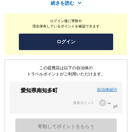
冬の味覚の王様「ふぐ」は絶品！春の潮干狩りや夏の海水
続きを読む
浴にもご利用ください。
ログイン後に寄附や
現在保有しているポイントを確認できます
ログイン
この提携店は以下の自治体の
トラベルポイントがご利用いただけます。
自治体紹介
愛知県南知多町
-
保有ポイント
寄附してポイントをもらう