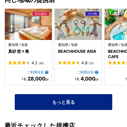
た。 外に出られない時期だからこそ、ずっとお部屋でゆっく
りするには最高です。お部屋のバスタブは、バスジェット付
きですし、ダイソンのドライヤー、スキンケアはKOSEの雪
肌水、コーヒー、紅茶、緑茶と3wayのティーメーカーもあ
り、外に出たくなくなります。 今回は一緒に来た両親も大満
足でした！
愛知県 / 知多
愛知県 / 知多
愛知県 / 知
真砂 悠々庵
BEACHHOUSE ASIA
BEACHHO
CAFE
4.2
4.8
(47)
(31)
ご利用目安
ご利用目安
28,000
4,000
もっと見る
最近チェックした提携店