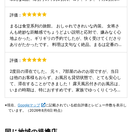
つの刺身のそばに2切れだけの伊勢海老、茹でたこ1杯、おつ
ゆが塩辛い大アサリ焼き、味の薄いカワハギの煮魚、バラン
評価：
ス悪い牛肉入りの茶碗蒸し、エビフライ1尾、海鮮釜飯とは
名ばかりでシラスだけの釜飯、ダシのきいてないアサリのお
まるは食堂系列の旅館。 おしゃれできれいな内装。 女将さ
吸い物、漬物と2切れの果物だった。朝食はダシのきいてな
んも絶妙な距離感でちょうどよい説明と応対で、嫌みなく心
い昨晩の伊勢海老の殻入り味噌汁、炊き立てのご飯、塩けゼ
地よかった。ギリギリの予約でしたが、快く受けてくださり
ロのカマス焼き、醤油漬けの穴子焼きが一皿で、生卵1個
ありがたかったです。 料理は文句なく絶品。まるは定番のエ
（苦手なので3人とも目玉焼きにしてもらった）湿った味付
ビフライはもちろんのこと、干物もお刺身もそれ以外も、バ
けのり、3種類の佃煮。食事は宣伝文句、写真とはかけ離れ
ルミューダ炊きのご飯もとれも美味しかったです。お刺身の
評価：
た貧弱な内容で、食材はどこのなんだ、かんだという割に、
伊勢海老は、まだ動いていて、身がプリップリでした。夫
食材の味が生かしきれてない食事だった。さらに、配膳係の
は、鍋のご飯を全て平らげてました。あとから、残ったらお
2度目の滞在でした。 元々、7部屋のみのお宿ですが、当日
女将の草履の音がペチャペチャとやかましく、お椀も5本の
にぎりにしますと言っていただきましたが残らず残念がって
は他のお客様もおらず、お風呂も貸切状態で、とても安心し
指で上から掴んで同時に2人分置く。これまで同値段くらい
いました。 のんびりゆったり過ごせて、温泉も気持ちよかっ
て、滞在することができました！ 露天風呂付きのお風呂は、
の旅館に泊まってきたが、この宿に３万円は完全に騙された
たのでまた是非泊まりたいお宿です。
いまの時期は、特におすすめです。家族でゆっくりくつろぐ
気分だ。誰にもお勧めしたくないと思う宿だ。大将も女将
のにピッタリ👍 お楽しみは、これでもか！とでてくる大将の
も、旅館業の勉強、修行をきちんとして頂きたい。
お料理❤️ いつも、旬のものが頂けて本当に美味しい。前回
現在、
Googleマップ
に記載されている総合評価とレビュー件数を表示し
は、てっちり。今回は、伊勢海老、サワラ、ハタハタのお刺
ています。（2026年8月6日 時点）
身。また、大アサリも頂けました。 最後の釜飯も美味しいの
だけど、すでにお腹はいっぱい。 女将さんが、お夜食にと、
星型の人参が真ん中に入ったおにぎりに🍙して下さいまし
同じ地域の提携店