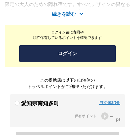
限定の大人のための隠れ宿です。すべてデザインの異なる
客室は、全室オーシャンビュー。木や竹のぬくもりを感じ
続きを読む
る和モダンな空間で、波音をBGMにゆったりとした時間
をお過ごしいただけます。お食事は『まるは食堂』の伝統
ログイン後に寄附や
を受け継ぐ、新鮮な海の幸を活かした懐石料理。お風呂は
現在保有しているポイントを確認できます
南知多天然温泉『まるはうめ乃湯』の源泉を使用した露天
風呂で、絶景と共に心身を癒せます。都会の喧騒を離れ、
ログイン
大切な人と過ごす特別なひとときをご提供いたします。
この提携店は以下の自治体の
トラベルポイントがご利用いただけます。
自治体紹介
愛知県南知多町
-
保有ポイント