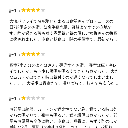
評価：
大海老フライで名を馳せたまるは食堂さんプロデュースの一
日7組限定のお宿。知多半島先端、師崎まですぐの立地で
す。静か過ぎる落ち着く雰囲気と気の優しい女将さんの接客
に癒されました。夕食と朝食は一階の半個室で。最初から最
後までこれでもか？てほどの、主役級の豪華食材たちのオン
パレード♥食べきれるのかなぁ⋯と途中で心配になったけど
評価：
全部美味しいから、不思議と箸がススム君。お腹いっぱいに
なったあとは、お部屋の露天風呂で夜空を見上げながらまっ
客室7室だけのまるはさんが運営するお宿。 客室は広くキレ
たり。お部屋の施設、アメニティなども含め着いた時から全
イでしたが、もう少し照明を明るくできたら良かった。 大き
てが贅沢な時間と空間でした。やるじゃん！まるはさんて感
なムカデが出てきた時は気付くのが遅くなってしまいまし
じ。大浴場もなかなか良かったです。天然温泉で泉質もとて
た。。。 大浴場は畳敷きで、滑りづらく、転んでも安心だと
も良かったです♥
思いました。温泉も気持ちよかった。 まるはさんが運営して
いるだけあり、食事は美味しくいただけました。大エビフラ
評価：
イは食べ応え抜群！
お部屋は綺麗、カーテンが遮光性でない為、寝ている時は外
からの明かりで、夜中も明るい。種々設備は良かったが、部
屋もお風呂も全体に暗い。夕食は、順番に、もずく酢のほか
単純な2品、薄切りの牛肉3切れ、コチ、アジ、イカ2切れづ