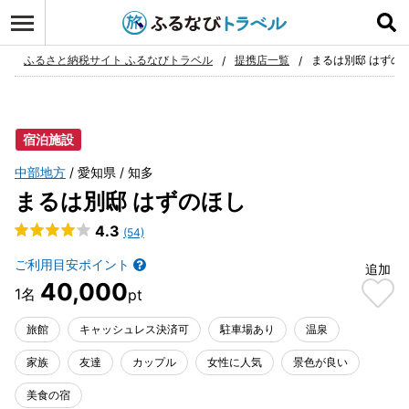
ログイン
お気に入り
ふるさと納税サイト ふるなびトラベル
提携店一覧
まるは別邸 はずの
宿泊施設
中部地方
愛知県
知多
まるは別邸 はずのほし
4.3
(54)
ご利用目安ポイント
追加
40,000
旅館
キャッシュレス決済可
駐車場あり
温泉
家族
友達
カップル
女性に人気
景色が良い
美食の宿