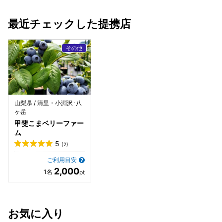
最近チェックした提携店
山梨県 / 清里・小淵沢･八
ヶ岳
甲斐こまベリーファー
ム
5
(2)
ご利用目安
2,000
お気に入り