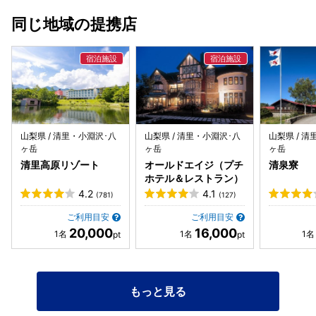
同じ地域の提携店
山梨県 / 清里・小淵沢･八
山梨県 / 清里・小淵沢･八
山梨県 / 
ヶ岳
ヶ岳
ヶ岳
清里高原リゾート
オールドエイジ（プチ
清泉寮
ホテル＆レストラン）
4.2
4.1
(781)
(127)
ご利用目安
ご利用目安
20,000
16,000
もっと見る