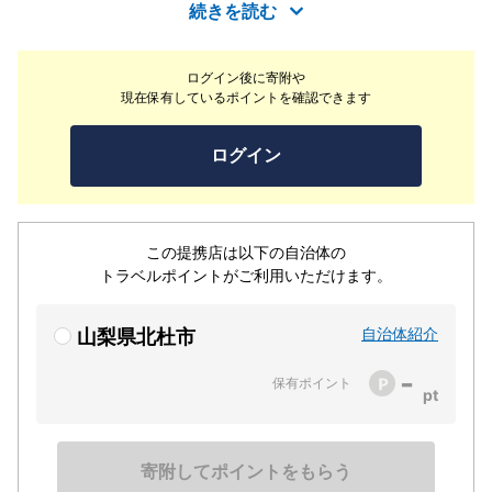
秋にかけてまで、最も食べ頃のブルーベリーの食べ比べが
続きを読む
楽しめます。また、ブルーベリーが最も喜ぶ技術、環境で
栽培をしており、本来持つポテンシャルを最大限に引き出
ログイン後に寄附や
しているため、大粒でこくのある味わいの果実が育ちま
現在保有しているポイントを確認できます
す。農園には草がはえないシートを敷き詰めているため、
害虫などの繁殖を防ぐとともに、お客様にはサンダルやハ
ログイン
イヒールでもご入園いただけます。休憩施設も充実してお
り、農園風景を見ながらゆっくりとお寛ぎいただけます。
この提携店は以下の自治体の
トラベルポイントがご利用いただけます。
自治体紹介
山梨県北杜市
-
保有ポイント
寄附してポイントをもらう