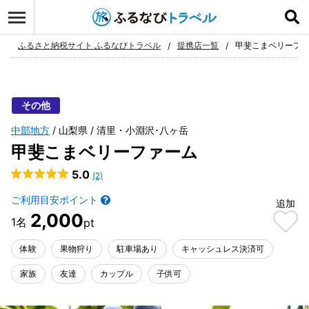
ログイン
お気に入り
ふるさと納税サイト ふるなびトラベル
提携店一覧
甲斐こまベリーフ
その他
中部地方
山梨県
清里・小淵沢･八ヶ岳
甲斐こまベリーファーム
5.0
(2)
ご利用目安ポイント
追加
2,000
体験
果物狩り
駐車場あり
キャッシュレス決済可
家族
友達
カップル
子供可