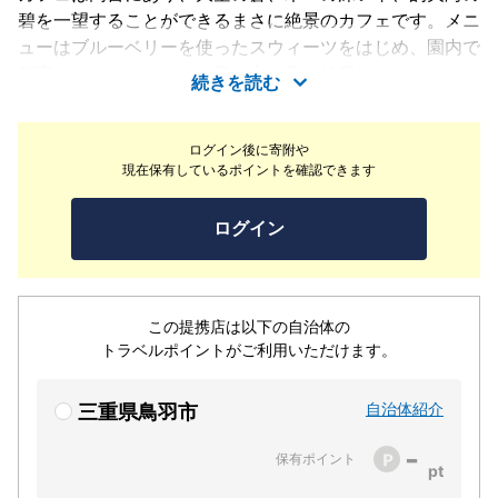
碧を一望することができるまさに絶景のカフェです。メニ
ューはブルーベリーを使ったスウィーツをはじめ、園内で
飼育しているニワトリの産み立て卵を使用したランチメニ
続きを読む
ュー、焼き立てパンの販売もしております。ショップでは
園内で採れたブルーベリーのジャムや、やまとたちばなの
ログイン後に寄附や
商品、その他地元の作家さんの手作り雑貨などを販売して
現在保有しているポイントを確認できます
おります。
ログイン
この提携店は以下の自治体の
トラベルポイントがご利用いただけます。
自治体紹介
三重県鳥羽市
-
保有ポイント