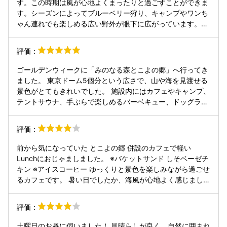
す。この時期は風が心地よくまったりと過ごすことができま
す。シーズンによってブルーベリー狩り、キャンプやワンち
ゃん連れでも楽しめる広い野外が眼下に広がっています。ワ
ンちゃんとゆっくり過ごせるスペースや、店内にはテラス席
とお部屋タイプなどあります。ハンドメイド物や手作りパン
評価：
も。今回はブルーベリーのパイとプリンをコーヒーとセット
でオーダー。ブルーベリー特有の酸味は全くなく、優しい味
ゴールデンウィークに「みのなる森とこよの郷」へ行ってき
のパイでコーヒーと相性バツグン。パイ生地がまた美味し
ました。 東京ドーム5個分という広さで、山や海を見渡せる
い！勿論プリンもまろやかで美味しくいただきました。パー
景色がとてもきれいでした。 施設内にはカフェやキャンプ、
ルロードに行ったら是非足を伸ばして欲しいです。
テントサウナ、手ぶらで楽しめるバーベキュー、ドッグラ
ン、さらに季節によってはブルーベリー狩りもできるそうで
す。 私たちが訪れた日はマルシェも開かれていました。 な
評価：
かでも子どもと一緒に楽しめたのが芝すべり。Instagramで
見て楽しみにしていたのですが、実際に滑ってみると子ども
前から気になっていた とこよの郷 併設のカフェで軽い
が「もう一回！」と何度も喜んでくれて、親としても嬉しい
Lunchにおじゃましました。 ※バケットサンド しそベーゼチ
時間でした。ソリは無料で数台置いてあり、気軽に楽しめる
キン ※アイスコーヒー ゆっくりと景色を楽しみながら過ごせ
ようになっていました。 ブランコや「どこでもドア」のよう
るカフェです。 暑い日でしたか、海風が心地よく感じまし
なフォトスポットもあり、写真を撮るのが好きな方にもおす
た。もう少し涼しくなったらテラス席でゆっくり過ごしたい
すめです。 小さな子ども連れにも優しい場所ではあります
な。 気になっている、ブルーベリーのデザートとロコモコ、
評価：
が、道が砂利なのでベビーカーは少し大変かもしれません。
ピサを食べ、今回売り切れだった たまごプリン🍮とプルベリ
また、授乳室やおむつ替え台は見つけられなかったので、必
ーパイも購入したい((o(´∀｀)o)) カフェ内には雑貨もありま
土曜日のお昼に伺いました！ 見晴らしが良く、自然に囲まれ