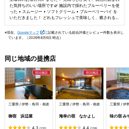
要な方は事前にスタッフの方に確認したほうが安心です。私
した。
た気持ちのいい場所です🌿 施設内で採れたブルーベリーを使
たちは車の中で対応しました。 カフェでは、ブルーベリーア
った • スムージー • ソフトクリーム • ブルーベリーパイ を
イス（500円）をいただきました。果実がしっかり入ってい
いただきました！ どれもフレッシュで美味しく、癒される時
て、美味しかったです。室内席もテラス席もあり、景色を楽
間が過ごせました。
しみながらゆっくり過ごせました。 ひとなつっこい犬や、ニ
ワトリたちとも出会え、動物好きな方にもおすすめです。ど
現在、
Googleマップ
に記載されている総合評価とレビュー件数を表示し
ちらも小屋の中やリードで管理されていたので安心感があり
ています。（2026年8月6日 時点）
ました。 季節ごとにいろんな楽しみ方ができそうなので、ま
た機会を見つけて訪れたいと思います。
同じ地域の提携店
三重県 / 伊勢・鳥羽・相差
三重県 / 伊勢・鳥羽・相差
三重県 / 
御宿 浜辺屋
海幸の宿 なかよし
味の宿 み
4.3
4.4
(131)
(126)