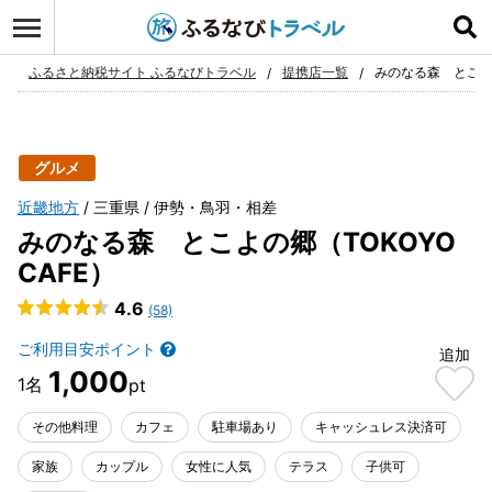
ログイン
お気に入り
ふるさと納税サイト ふるなびトラベル
提携店一覧
みのなる森 とこよの
グルメ
近畿地方
三重県
伊勢・鳥羽・相差
みのなる森 とこよの郷（TOKOYO
CAFE）
4.6
(58)
ご利用目安ポイント
追加
1,000
その他料理
カフェ
駐車場あり
キャッシュレス決済可
家族
カップル
女性に人気
テラス
子供可