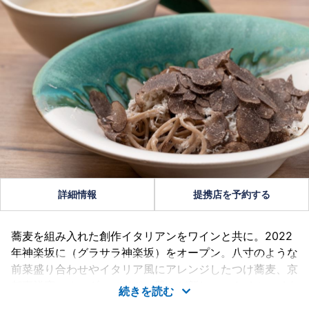
詳細情報
提携店を予約する
蕎麦を組み入れた創作イタリアンをワインと共に。2022
年神楽坂に（グラサラ神楽坂）をオープン。八寸のような
前菜盛り合わせやイタリア風にアレンジしたつけ蕎麦、京
都嘉祥窯のオーダーメイドの器など新しいスタイルのイタ
続きを読む
リアン。店内は嘉祥窯の器も展示しており和の風情も感じ