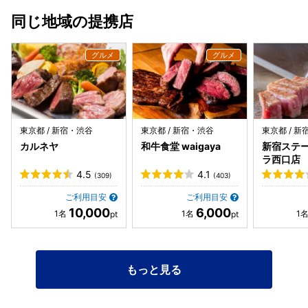
うがないです。牛頬肉は柔らかくて、箸で切れるほどでし
同じ地域の提携店
た。チーズが濃厚でお肉と絡み絶品でした。オススメです。
・イタリア風つけソバ ◾️トリュフ香る、キノコと豆乳のポル
チーニ 今回は、少し贅沢にポルチーニにしてみました。前
回、ポルチーニにすれば良かったとずっと後悔してたのです
が、やはり、ポルチーニにして、正解でした！香りも良かっ
たし、何よりもつけ汁がコクがあり、それでいて上品で濃す
ぎなくて、蕎麦との相性も抜群でした。こちらはオススメな
ので、ぜひ頼んでみて下さい。 ・ドルチェ＆カフェ ◾️チョコ
東京都 / 新宿・渋谷
東京都 / 新宿・渋谷
東京都 / 
レートムースとシャインマスカット こちらのお店、デザート
カルネヤ
和牛食堂 waigaya
新宿ステー
まで拘っていて、ここのチョコレートムースは、甘すぎず、
ラ⻄⼝店
濃厚なのに重すぎず、美味しくいただけました。 量がちょう
4.5
4.1
(309)
(403)
ど良く、また全ての料理が満足度も高かかったです。 器にも
拘っていて、京都の加茂川をイメージして作られた見た目か
ご利用目安
ご利用目安
ら美しいものばかりでした。これだけの満足感があって、都
10,000
6,000
内一等地で1万円以下でいただけるお店は、なかなかないの
かなぁと思います。予約が取れなくなる前にまた伺いたいお
店のひとつです。 ご馳走様でした。
もっと見る