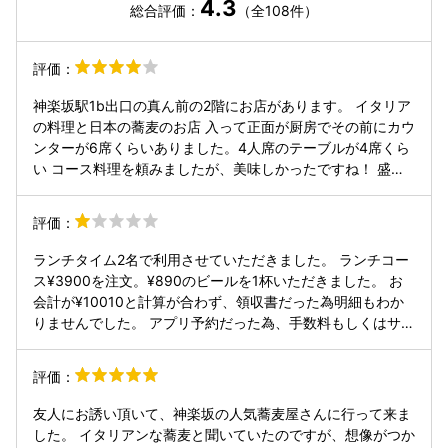
4.3
総合評価：
（全108件）
評価：
神楽坂駅1b出口の真ん前の2階にお店があります。 イタリア
の料理と日本の蕎麦のお店 入って正面が厨房でその前にカウ
ンターが6席くらいありました。4人席のテーブルが4席くら
い コース料理を頼みましたが、美味しかったですね！ 盛り
方も綺麗で、人参はクミンでつけてあったので、カレーの味
ですね。人参嫌いな人でも食べられそうですね。お皿食器類
評価：
は京都の有名な方のものだそうです。 前菜の皿の上にスープ
も一口サイズですがありました。蟹味噌にいくらが乗ってる
ランチタイム2名で利用させていただきました。 ランチコー
料理もとても美味しかったですね。蟹味噌は臭みはなくいく
ス¥3900を注文。¥890のビールを1杯いただきました。 お
らと一緒に口に運ぶと口の中で、それぞれが旨みを合わせて
会計が¥10010と計算が合わず、領収書だった為明細もわか
さらに美味しく感じました。 蕎麦は漬けるだし汁が4種類か
りませんでした。 アプリ予約だった為、手数料もしくはサー
ら選べます。 イタリアンから蕎麦は不思議に合いますね！
ビス料が含まれているのかもしれませんが、不透明です。 口
ご馳走様でした！
コミ返信でいいので説明していただきたいところです。
評価：
友人にお誘い頂いて、神楽坂の人気蕎麦屋さんに行って来ま
した。 イタリアンな蕎麦と聞いていたのですが、想像がつか