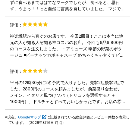
ずに食べるまでははてなマークでしたが、食べると、思わ
ず、うまっ！！っと自然に言葉を発していました。 マジで美
味しい！なんだろう？和食の旨味とイタリアンな技術が口の
中で美味しさを表現している感じ。見た目はシンプルだけ
評価：
ど、かなり計算されてるのでは？ 噂はホントでしたねー！長
野からわざわざ来た甲斐がありました。隣の人が食べてたト
神楽坂駅から直ぐのお店です。 今回2回目！ここは本当に地
リュフも気になる。次回はケチらずにトリュフ食べに来ま
元の人が知る人ぞ知る神コスパのお店。 今回も6品6,800円
す。
のコースを注文しました。 ・アミューズ 季節の野菜のポタ
ージュ ◾️ピーナッツカボチャスープ めちゃくちゃ甘くてビッ
クリしました。いくらでも飲めそう！ ・前菜の盛り合わせ ◾️
にしん酢漬け ◾️クミンのキャロットラペ ◾️豚肉のパテドカン
評価：
パーニュ ◾️牛蒡のきんぴら ◾️ブラータチーズとトマト ◾️レン
ズ豆とクリームチーズの最中 個人的には、豚肉のパテドカン
平日の12時30分に2名予約で入りました。先客2組後客2組で
パーニュが気に入りました！塊で持って帰りたいぐらいでし
した。2800円のコースを頼みましたが、前菜盛り合わせ、
た。またキャロットラペがクミンとの相性がとても良く、気
メイン、イタリア風つけソバ（トリュフを選択すると＋
に入りました。 ・温菜 ◾️ずわい蟹の甲羅焼き 雲丹といくら
1000円）、ドルチェとすべておいしかったです。お店の雰
をのせて 見た目からインパクトがあり、更にずわい蟹と雲丹
囲気も大きなガラス窓から入ってくる陽ざしがいい感じで内
といくらの贅沢な組み合わせ！食べるのが勿体無い程でし
装も清廉な感じでよかったです。
現在、
Googleマップ
に記載されている総合評価とレビュー件数を表示し
た。蟹が香ばしく、器も美しかったです。 ・メインディッシ
ています。（2026年8月6日 時点）
ュ ◾️牛頰肉を赤ワインで柔らかく煮込んだ チーズたっぷりラ
ザニア ラザニア好きとしては、これはもう絶品としか言いよ