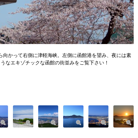
から向かって右側に津軽海峡。左側に函館港を望み、夜には素
ようなエキゾチックな函館の街並みをご覧下さい！