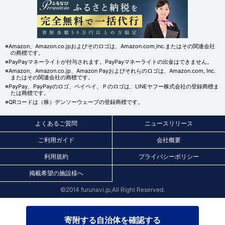
※Amazon、Amazon.co.jpおよびそのロゴは、Amazon.com,Inc.またはその関連会社
の商標です。
※PayPayマネーライトが付与されます。PayPayマネーライトの出金はできません。
※Amazon、Amazon.co.jp、Amazon Payおよびそれらのロゴは、Amazon.com, Inc.
またはその関連会社の商標です。
※PayPay、PayPayのロゴ、ペイペイ、Ｐのロゴは、LINEヤフー株式会社の登録商標ま
たは商標です。
※QRコードは（株）デンソーウェーブの登録商標です。
よくあるご質問
ニュースリリース
ご利用ガイド
会社概要
利用規約
プライバシーポリシー
掲載希望の施設様へ
©2014 furunavi.jp,All Right Reserved.
寄附する自治体を確認する