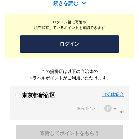
コースをお楽しみいただけます。全国から集めた四季折々
続きを読む
の旬の食材を用いたお料理は生産者の思いや食材の声をみ
ずからの料理にのせて伝えている。また、器への造詣も深
ログイン後に寄附や
く古美術のほか、須田菁華や澤村陶哉など現代作家の作品
現在保有しているポイントを確認できます
や、輪島の蒔絵、雲井窯・中川一辺陶の鍋など、みずから
選んだものを季節の移ろいとともに目でも楽しませてくれ
ログイン
る。細部まで全てにこだわり抜いた名店にて是非一度、本
物の日本料理をご堪能下さい。
この提携店は以下の自治体の
トラベルポイントがご利用いただけます。
自治体紹介
東京都新宿区
-
保有ポイント
寄附してポイントをもらう