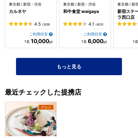
東京都 / 新宿・渋谷
東京都 / 新宿・渋谷
東京都 / 
カルネヤ
和牛食堂 waigaya
新宿ステー
ラ⻄⼝店
4.5
4.1
(309)
(403)
ご利用目安
ご利用目安
10,000
6,000
もっと見る
最近チェックした提携店