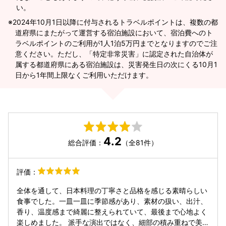
い。
2024年10月1日以降に付与されるトラベルポイントは、複数の都
道府県にまたがって運営する宿泊施設において、宿泊費へのト
ラベルポイントのご利用が1人1泊5万円までとなりますのでご注
意ください。ただし、「特定非常災害」に認定された自治体が
属する都道府県にある宿泊施設は、災害発生日の次にくる10月1
日から1年間上限なくご利用いただけます。
4.2
総合評価：
（全81件）
評価：
全体を通して、日本料理の丁寧さと品格を感じる素晴らしい
食事でした。一皿一皿に季節感があり、素材の扱い、出汁、
香り、温度感まで綺麗に整えられていて、最後まで心地よく
楽しめました。 派手な演出ではなく、細部の積み重ねで美味