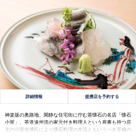
詳細情報
提携店を予約する
神楽坂の奥路地、閑静な住宅街に佇む茶懐石の名店「懐石
小室」。茶道遠州流の家元付き料理人という肩書も持つ店
主の小室光博氏により懐石料理の本流ともいうべき至極の