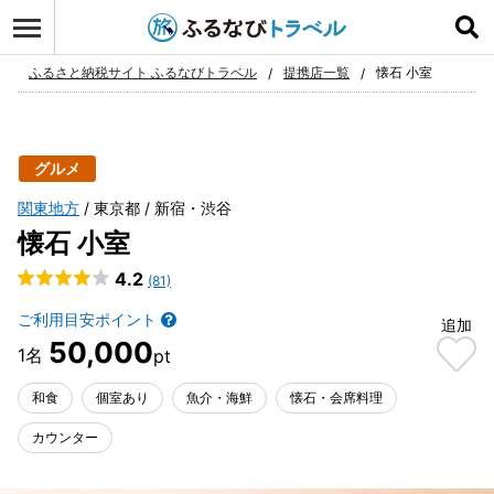
ログイン
お気に入り
ふるさと納税サイト ふるなびトラベル
提携店一覧
懐石 小室
グルメ
関東地方
東京都
新宿・渋谷
懐石 小室
4.2
(81)
ご利用目安ポイント
追加
50,000
和食
個室あり
魚介・海鮮
懐石・会席料理
カウンター