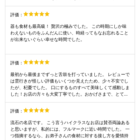
しさを感じさせてくれるところが印象的で、お椀や焼物、食
事に至るまで流れもとても自然でした。器や盛り付けにも品
評価：
があり、料理と空間の雰囲気がよく合っていました。 また、
大将とお弟子さんの掛け合いもとても面白く、緊張感のある
器も食材も最高級！ 贅沢の極みでした。 この時期にしか味
日本料理の中に自然な温かさがあるのも魅力でした。お弟子
わえないものをふんだんに使い、時経ってもなお忘れること
さんの雰囲気もどこか愛嬌があり、思わずベイマックスを連
が出来ないぐらい幸せな時間でした。
想してしまうような親しみやすさがあって、カウンターで過
ごす時間まで楽しかったです。 料理の完成度だけでなく、人
の空気感まで印象に残るお店でした。また季節を変えて伺い
評価：
たいです。
最初から最後までずっと舌鼓を打っていました。 レビューで
は雲行きが怪しい評価もいくつか見えたため、少々不安でし
たが、杞憂でした。 口にするものすべて美味しくて感動しま
した！お店の方々も大変丁寧でした。おかげさまで、とても
心地よい時間を過ごすことができました。 また機会があると
きに訪れることができたらと思います。
評価：
流石の名店です。 こう言うハイクラスなお店は賛否両論ある
と思いますが、私的には、フルマークに近い時間でした。 一
つ指摘するなら、お弟子さんの食材に対する接し方を愛情持