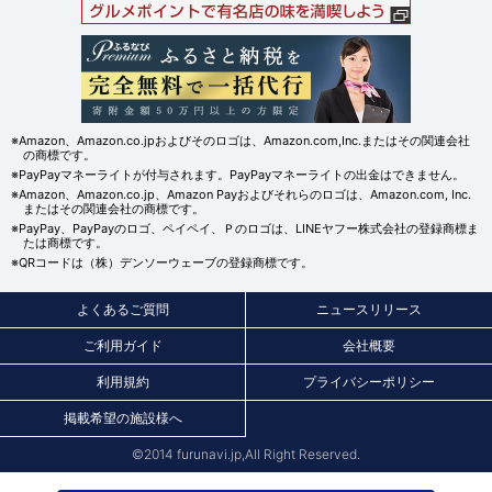
※Amazon、Amazon.co.jpおよびそのロゴは、Amazon.com,Inc.またはその関連会社
の商標です。
※PayPayマネーライトが付与されます。PayPayマネーライトの出金はできません。
※Amazon、Amazon.co.jp、Amazon Payおよびそれらのロゴは、Amazon.com, Inc.
またはその関連会社の商標です。
※PayPay、PayPayのロゴ、ペイペイ、Ｐのロゴは、LINEヤフー株式会社の登録商標ま
たは商標です。
※QRコードは（株）デンソーウェーブの登録商標です。
よくあるご質問
ニュースリリース
ご利用ガイド
会社概要
利用規約
プライバシーポリシー
掲載希望の施設様へ
©2014 furunavi.jp,All Right Reserved.