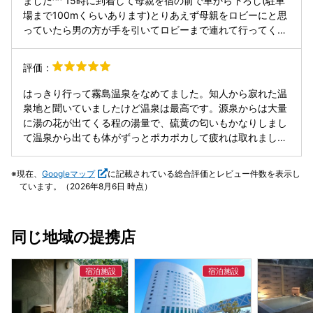
ました^^ 15時に到着して母親を宿の前で車から下ろし(駐車
す。自宅は賃貸ですが、賃貸のトイレより明らかに狭かった
場まで100mくらいあります)とりあえず母親をロビーにと思
です。 女性の大浴場は玄関横という謎配置で、浴場自体も驚
っていたら男の方が手を引いてロビーまで連れて行ってくだ
くほど狭く、3人入ればほぼ満員。洗い場も2つしかなく、旅
さってm(_ _)m 全9部屋(8部屋かも)のお宿でこの男の方と配
館の大浴場というより“ただのおまけ設備”という印象。 そし
膳の女の子しか顔を合わせなかったのですが二人共すごく接
評価：
て最大の問題は食事と配膳。 提供されたグラスには水垢がし
客良かったです。 桜の間を利用しましたがとても綺麗で(リ
っかり残っており、この時点で衛生管理を疑いますが、さら
ニューアルしたみたいでい草の良い香りがしました)部屋に
はっきり行って霧島温泉をなめてました。知人から寂れた温
に衝撃的だったのは椀物の提供方法です。 配膳スタッフ3名
付いてる温泉も適温で泉質素晴らしく最高の温泉宿でした。
泉地と聞いていましたけど温泉は最高です。源泉からは大量
のうち、なんと2名が椀を“上から鷲掴み”して持ってきた。
平日に行ったので大浴場も誰も居なくずっと貸切り状態でゆ
に湯の花が出てくる程の湯量で、硫黄の匂いもかなりしまし
私もマナーに詳しくないのですが、あきらかに和食の提供と
っくりと出来て日頃の疲れもぶっ飛びました(*ˊᵕˋ*) 食事もど
て温泉から出ても体がずっとポカポカして疲れは取れまし
して違和感があり、衛生面・マナーの観点からも完全に論
れも美味しくお腹いっぱいでした。 個室なのも良いですね^^
た。食事も量はかなり有りましたが、一つ一つ手の込んだ料
外。旅館業としてありえません。 夕食は18:00一斉スタート
配膳の女の子も愛嬌ありとても心地良い時間を過ごさせて頂
理で美味しかったです。貸切風呂も料金内で利用できて源泉
とのことでしたが、途中から料理の提供が遅くなり、〆のご
現在、
Googleマップ
に記載されている総合評価とレビュー件数を表示し
きました。 1人26,000円は大変お得なお値段だと思います。
が良いので何回か入りたかったですね。1泊の旅行で4回も入
飯物が出たのは19:45頃。食べ終わったらベルで呼ぶよう指
ています。（2026年8月6日 時点）
また必ず行きたい宿です。 追記……WiFiあります。
浴しました。露天風呂付きの部屋でしたが、それも間違いな
示され、呼べたのが19:55頃。しかし、その後運ばれてきた
い源泉ですのでオススメです!! ただ従業員が少なくて潰れな
デザートでは、 「20:00で閉店なので、急いで食べてくださ
いか心配なので、次に行く時にも残って欲しい温泉宿です。
い」 と急かされる始末。こちらのペースなど一切無視。客を
同じ地域の提携店
頑張ってください!!
もてなす気が全く感じられません。 総じて、価格に見合うど
ころか、旅館として最低限のレベルすら満たしていないと感
じました。サービスを期待して宿泊する価値はありません。