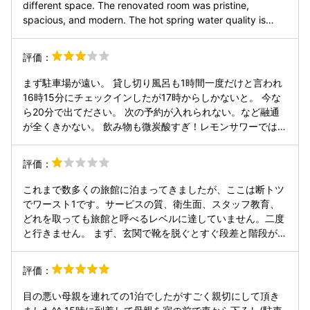
different space. The renovated room was pristine,
spacious, and modern. The hot spring water quality is
excellent. The highlight, however, was the food. Unlike the
generic meals often served at ryokans, every dish here
評価：
was carefully prepared and full of heart—truly surprising
and satisfying. Given the quality of the food and the new
まず駐車場が遠い。 貸し切り風呂も1時間一度だけと言われ
room, I found the price to be very inexpensive despite the
16時15分にチェックインしたが17時からしかないと。 今な
older exterior. The value for money is incredibly high,
ら20分で出てださい。 次の予約が入れられない。など融通
exceeding my expectations. Highly recommended. 施設の
が全くきかない。 飲み物も微炭酸すぎ！レモンサワーではな
古さや一階の温泉の狭さは否めませんが、部屋の扉を開ける
くレモン水。 赤だしも冷たい。豆腐も冷たい。 言い訳が腕
と別世界でした。リノベーションされたお部屋はとても新し
に豆腐、ワカメの入ったやつに汁を入れるだけだからと。 翌
評価：
く清潔で、広々としています。温泉の泉質も素晴らしいで
朝貸し切り風呂みたら誰も入れてない。 なら入らせてほしか
す。何より驚いたのはお料理です。よくある温泉旅館の画一
った。 食事も20時までなのでゆっくりできない。 1人のスタ
これまで数多くの旅館に泊まってきましたが、ここは断トツ
的な食事とは違い、一品一品に心がこもっていて、本当に美
ッフの対応で他の方が親戚でも気分悪くなるばかり。 教育し
でワースト1です。サービスの質、衛生面、スタッフ教育、
味しかったです。施設面の古さという小さな欠点を補って余
た方がいいです
どれを取っても旅館と呼べるレベルに達していません。二度
りあるほど、料理と部屋のクオリティが高く、コストパフォ
と行きません。 まず、玄関で靴を脱ぐとすぐ段差と階段があ
ーマンスは最高だと思います。期待を大きく超える満足度で
り、重い荷物を複数持ち、小さな子どもも複数いる状況にも
した。おすすめです。
かかわらず、スタッフは誰も荷物を持つ気配すらなし。挨拶
評価：
以外の“客への配慮”が完全に欠落しています。 客室はリニュ
ーアルしたのか見た目はそれなりですが、明らかに狭い。特
目の悪い母親を連れての1泊でしたがすごく親切にして頂き
にトイレは便座に座ると目の前が壁で、圧迫感が強かったで