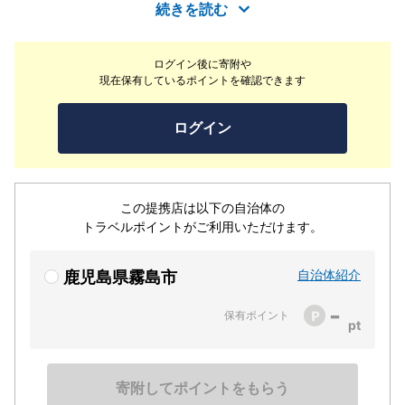
けています。人気の温泉付きの特別室は4室。大切な記念
続きを読む
日にも選ばれる、女性に喜こばれる宿です。
ログイン後に寄附や
現在保有しているポイントを確認できます
ログイン
この提携店は以下の自治体の
トラベルポイントがご利用いただけます。
自治体紹介
鹿児島県霧島市
-
保有ポイント
寄附してポイントをもらう