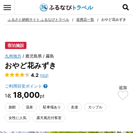
ログイン
お気に入り
ふるさと納税サイト ふるなびトラベル
提携店一覧
おやど花みずき
宿泊施設
九州地方
鹿児島県
霧島
おやど花みずき
4.2
(102)
ご利用目安ポイント
追加
18,000
旅館
温泉
駐車場あり
友達
カップル
女性に人気
露天風呂付客室