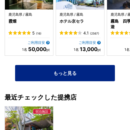
鹿児島県 / 霧島
鹿児島県 / 霧島
鹿児島県 / 
霞燦
ホテル京セラ
霧島 四
遊
5
4.1
(16)
(2567)
ご利用目安
ご利用目安
50,000
13,000
もっと見る
最近チェックした提携店