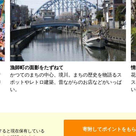
漁師町の面影をたずねて
情
街
かつてのまちの中心、境川。まちの歴史を物語るス
花
印
ポットやレトロ建築、昔ながらのお店などがいっば
ス
い。
い
寄附してポイントをもら
すると現在保有している