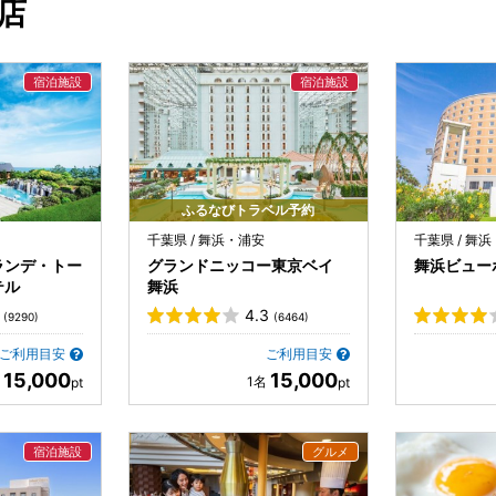
店
ふるなびトラベル予約
千葉県 / 舞浜・浦安
千葉県 / 舞
ランデ・トー
グランドニッコー東京ベイ
舞浜ビューホテ
テル
舞浜
4.3
(9290)
(6464)
ご利用目安
ご利用目安
15,000
15,000