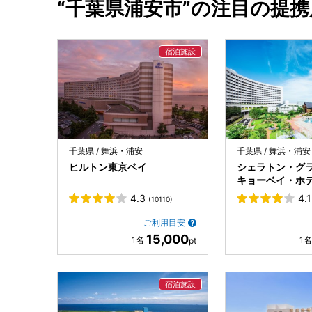
“千葉県浦安市”の注目の提携
千葉県 / 舞浜・浦安
千葉県 / 舞浜・浦安
ヒルトン東京ベイ
シェラトン・グ
キョーベイ・ホ
4.3
4.1
(10110)
ご利用目安
15,000