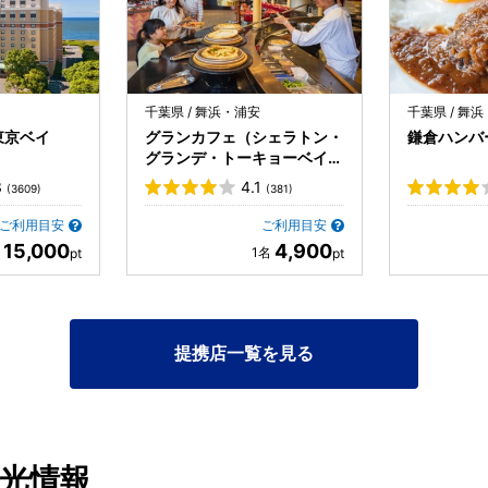
千葉県 / 舞浜・浦安
千葉県 / 舞
東京ベイ
グランカフェ（シェラトン・
鎌倉ハンバーグ
グランデ・トーキョーベイ・
ホテル内）
3
4.1
(3609)
(381)
ご利用目安
ご利用目安
15,000
4,900
提携店一覧を見る
観光情報