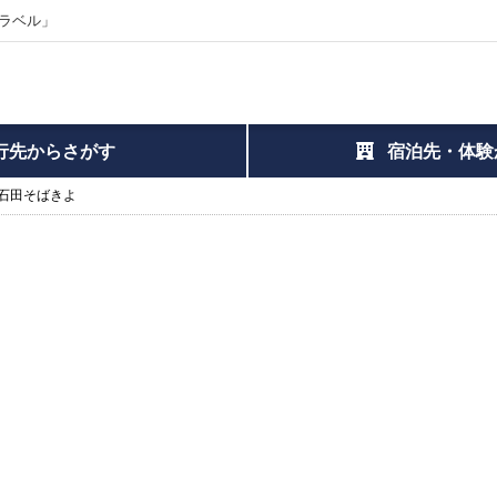
ラベル」
行先からさがす
宿泊先・体験
石田そばきよ