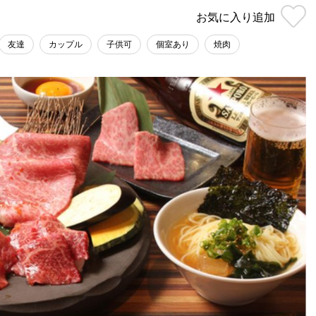
お気に入り
追加
友達
カップル
子供可
個室あり
焼肉