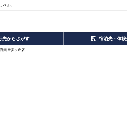
ラベル」
行先からさがす
宿泊先・体験
 百欒 登美ヶ丘店
店