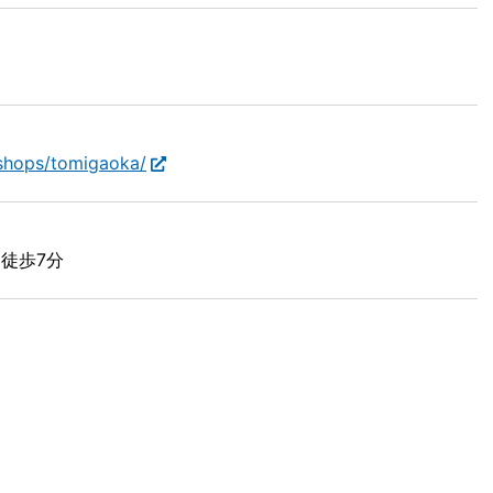
/shops/tomigaoka/
徒歩7分