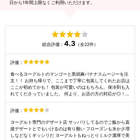
日から1年間上限なくご利用いただけます。
4.3
総合評価：
（全22件）
評価：
食べるヨーグルトのマンゴーと黒胡麻バナナスムージーを注
文！！ お持ち帰りで、ここまで丁寧に包装してくれたお店は
ここが初めてかも！ 包装が可愛いのはもちろん、保冷剤も入
れてくださっていました。 何より、お店の方の対応が◎！！
ヨーグルトはもっちり？とした食感で、ヨーグルトの独特の
酸味も無くとても食べやすいです！マンゴーソースもたっぷ
評価：
り！身体にとてもいいデザート！！ 絶対また行きます！
ヨーグルト専門のデザート店 サッパリしてるのでご飯から直
接デザートとでもいけるのは有り難い フローズンも氷かさ増
しなどなくギッシリだ ヨーグルトもねっとりミルク濃厚で美