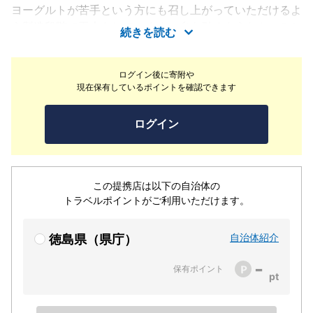
ヨーグルトが苦手という方にも召し上がっていただけるよ
う製造段階で工夫をしています。糸を引くようなトロみと
続きを読む
モチモチとした珍しい食感はお子様から大人まで好評を頂
いています。メニュー数は季節によって異なりますが、約
ログイン後に寄附や
30種類ほどの飲むヨーグルトや食べるヨーグルトがご提
現在保有しているポイントを確認できます
供でき、テイクアウトとイートインでの食事が可能です。
ヨーグルトは、店舗内にある工房直送のヨーグルトですの
ログイン
で、新鮮なヨーグルトをご提供いたしております。ご来店
お待ちいたしております。
この提携店は以下の自治体の
トラベルポイントがご利用いただけます。
自治体紹介
徳島県（県庁）
-
保有ポイント