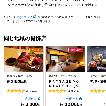
ジェノベーゼという嫌な予感がするパスタ。 しかし美味し
い。 ジェノベーゼの風味、魚介類の旨味、程よい塩加減とヨ
ーグルトの酸味が混じった不思議な味です…でもイケます。
現在、
Googleマップ
に記載されている総合評価とレビュー件数を表示し
クセになる味で手が止まらず、あっという間に完食。 ヨーグ
ています。（2026年7月16日 時点）
ルトシーフードジェノベーゼのお値段は880円。 食前の特製
ヨーグルト、食後のヨーグルトかき氷、紅茶がサービスで付
いてきました。 特製ヨーグルトはカスピ海ヨーグルトで、濃
同じ地域の提携店
厚トロッと、強めの酸味が特徴でした。 これにシロップを合
わせて食べると格別です。 店内は狭く、数席しかないのでヨ
ーグルトがメインの方はお持ち帰りでも良いかと思います。
徳島県 / 鳴門・徳島
徳島県 / 祖谷・大歩危
徳島県 / 
割烹 四国三郎
ＰＡＹＳＡＧＥ ＭＯ
料理・酒
ＲＩＧＵＣＨＩ（ペイ
サージュモリグチ）
4.7
4.8
(98)
(25)
ご利用目安
ご利用目安
3,000
30,000