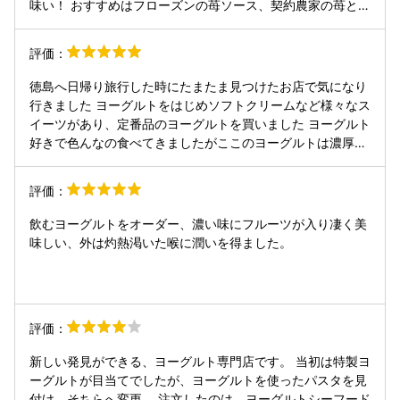
味い！ おすすめはフローズンの苺ソース、契約農家の苺と県
内牛乳で相性もバッチリってわけ。 マイナス点としてはやっ
てんのかやってないのか見た目的にはふんわりしてるとこか
評価：
（開店日はネットとかに書いてる通りです） もっと流行れば
ガッツリオープン感出せるんだろうけどね〜
徳島へ日帰り旅行した時にたまたま見つけたお店で気になり
行きました ヨーグルトをはじめソフトクリームなど様々なス
イーツがあり、定番品のヨーグルトを買いました ヨーグルト
好きで色んなの食べてきましたがここのヨーグルトは濃厚だ
けじゃなくて弾力性があり食べ応えありヨーグルトとは思え
ない新触覚の物でした 弾力性あり普通のとは違ってあまりに
評価：
も衝撃すぎましたがヨーグルト好きならおすすめで絶対食べ
て欲しいです
飲むヨーグルトをオーダー、濃い味にフルーツが入り凄く美
味しい、外は灼熱渇いた喉に潤いを得ました。
評価：
新しい発見ができる、ヨーグルト専門店です。 当初は特製ヨ
ーグルトが目当てでしたが、ヨーグルトを使ったパスタを見
付け、そちらへ変更。 注文したのは、ヨーグルトシーフード