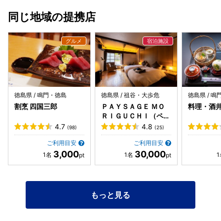
てほしいですね。
沈黙。 皿、でかい。 ハンバーグ、でかい。 海老フライ、想
同じ地域の提携店
像の1.3倍でかい。 ポテトサラダは山。 脇にはコーンスー
プ。 もう一度言います。 👉 これで一人前。 海老フライを
持ち上げると、 「ズシッ」 という効果音が聞こえた気がし
ました（幻聴）。 衣サクッ。 中プリッ。 ハンバーグ、肉汁
じゅわ。 口の中で 「うまい」 「うまい」 「うまい」 の三
段活用。 --- そこへ追い打ちをかけるように―― **煮込み風
ハンバーグ登場。** デミグラスソースの香りがふわぁぁぁ。
さっきまでの 「余裕余裕♪」 という気持ちが、 「……作戦ミ
徳島県 / 鳴門・徳島
徳島県 / 祖谷・大歩危
徳島県 / 
スったかもしれん」 に変わる瞬間。 でも、食べます。 柔ら
割烹 四国三郎
ＰＡＹＳＡＧＥ ＭＯ
料理・酒
かい。 コク深い。 ソースうまい。 結果、 👉 箸が止まらな
ＲＩＧＵＣＨＩ（ペイ
い 👉 でもお腹は確実に膨らんでいく という幸せなジレン
サージュモリグチ）
4.7
4.8
(98)
(25)
マ。 途中経過： パンで満足 ↓ 前菜気分のつもりだったコー
ンスープで満足 ↓ メイン半分で満腹 ↓ まだ皿に半分残って
ご利用目安
ご利用目安
3,000
30,000
いる 人間の胃袋とは不思議なものです。 「もう無理…」と
言いながら、 なぜか次の一口が入る。 --- 最終的に―― 完
食。 達成感。 しばらく無言。 視線を合わせて一言。 「……
しばらく晩ごはん要らんね。」 久しぶりの外食ということも
もっと見る
あり、 美味しさはもちろん、 **楽しさと満足感が倍増。 ガ
ッツリ食べたい日にも、 洋食欲を爆発させたい日にも、 お
腹いっぱい幸せになりたい日にも、 間違いなくおすすめのお