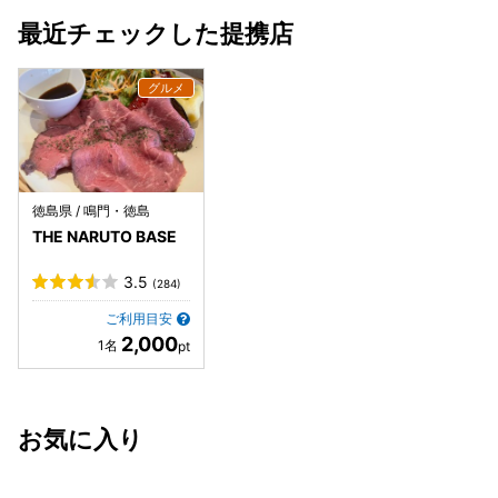
店でした。 次に行くときは 少しだけ理性を持って注文しよ
最近チェックした提携店
うと思います。 たぶん。 きっと。 できれば。 （でもメニュ
ー見たら、また迷うんだろうなぁ…） ごちそうさまでした！
徳島県 / 鳴門・徳島
THE NARUTO BASE
3.5
(284)
ご利用目安
2,000
お気に入り