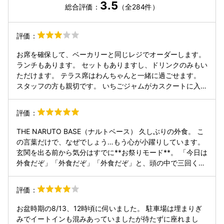
3.5
総合評価：
（全284件）
評価：
お席を確保して、ベーカリーと同じレジでオーダーします。
ランチもあります。 セットもありますし、ドリンクのみもい
ただけます。 テラス席はわんちゃんと一緒に過ごせます。
スタッフの方も親切です。 いちごジャムがカスクートに入っ
ていました。甘味と塩味が両方ある美味しいカスクートでし
た。
評価：
THE NARUTO BASE（ナルトベース） 久しぶりの外食。 こ
の言葉だけで、なぜでしょう…もう心が小躍りしています。
玄関を出る前から気分はすでに**お祭りモード**。 「今日は
外食だぞ」「外食だぞ」「外食だぞ」と、頭の中で三回くら
い唱えてから出発しました。 向かった先は徳島・鳴門にある
**THE NARUTO BASE（ナルトベース）** さん。 洋食と聞
評価：
いただけでテンションが1段階アップ。 さらに店構えを見た
瞬間、テンションがもう1段階アップ。 そしてメニューを開
お盆時期の8/13、12時頃に伺いました。 駐車場は埋まりぎ
いた瞬間、テンションは**ほぼ天井突破**です。 まず目に飛
みでイートインも混みあっていましたが待たずに座れまし