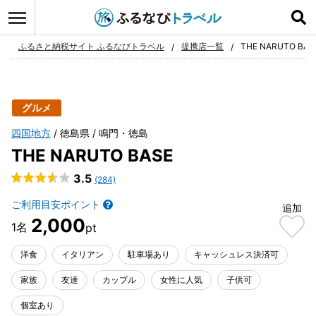
ログイン
お気に入り
ふるさと納税サイト ふるなびトラベル
提携店一覧
THE NARUTO BAS
グルメ
四国地方
徳島県
鳴門・徳島
THE NARUTO BASE
3.5
(284)
ご利用目安ポイント
追加
2,000
洋食
イタリアン
駐車場あり
キャッシュレス決済可
家族
友達
カップル
女性に人気
子供可
個室あり