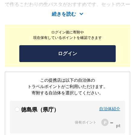
で作るこだわりの生パスタがおすすめです。セットのスー
プには淡路島のたまねぎを、お味噌汁には鳴門の老舗味噌
続きを読む
屋さんのお味噌を使用しており、徳島の味わいを存分にお
楽しみいただけます。系列のベーカリーで焼き上げたパン
ログイン後に寄附や
もお料理に合わせてお召し上がりください！
現在保有しているポイントを確認できます
ログイン
この提携店は以下の自治体の
トラベルポイントがご利用いただけます。
寄附する自治体を選択してください。
自治体紹介
徳島県（県庁）
-
保有ポイント