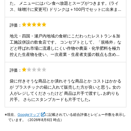
び込んできたのが―― **ナルト大皿もり 海老フライ付きプ
た。 メニューにはパン食べ放題とスープがつきます。(ライ
レート。** 名前からしてもう強い。 「大皿」「もり」「海
ス、味噌汁に変更可) ドリンクは＋100円でセットに出来ま
老フライ」 強そうな単語が三連続で並んでいる時点で勝ち確
す。 パン食べ放題はサンマ○クカフェなんかと比べるとこじ
です。 内容を読むと、 * 大きなハンバーグ * 海老フライ *
んまりとしたスペースから選ぶ形となり団体さんがいるとあ
評価：
ポテトサラダ * コーンスープ * そしてパン食べ放題 ……ちょ
っという間になくなってしまうのですが店員さんがこまめに
っと待ってください。 これ、**一人前の説明ですよね？**
追加にきてくれるので安心です。 トースターもありイメージ
地元・四国・瀬戸内地域の食材にこだわったレストラン＆加
どう見ても優に二人前はありそうな布陣です。 ここで私た
としてはステ○キガストなんかにあるパンコーナーというか
工施設併設の飲食店です。 コンセプトとして、「規格外」な
ち、すでに軽く作戦会議。 「これはシェア前提かな…」
んじ。 コスパは良いと思います。日替わりランチはパン食べ
どと呼ばれ市場に流通しにくい作物や農薬・化学肥料を極力
「いや、でも煮込み風ハンバーグも気になるよね…」 「気に
放題付きで1200円でした。もっと安いところはあるのかも
控えた生産物を使い、一次産業・生産者支援の観点も含めて
なるというか、もう心は煮込みに向かってるよね…」 という
ですが普段大阪での活動がメインなので凄く安く感じました
運営されています。随所で、地元の食材を活かし、食材その
ことで結論。 👉 ナルト大皿もり 👉 煮込み風ハンバーグ 両
(^^) お店の雰囲気はわいわい賑やかな感じです。2時間で会
ものの良さを知ってほしいという姿勢が感じられます。 料理
方いく。 人はお腹が空くと、判断力が少し低下する生き物で
評価：
計してね、という時間縛りも合わせて落ち着いて食事をする
はというと、食材の質が高く、シンプルな調理でも素材の旨
す。 --- まず運ばれてきたのは**パン食べ放題**。 この時点
というよりは時間制限のあるファミレスといった感じ。た
味が引き立つものばかり。また徳島県産の豚肉・野菜・すだ
で既に事件。 焼きたて風のパンの香りがふわっと広がり、
袋に付きそうな商品とか潰れそうな商品とか コストはかかる
だ、その制限時間も強制的なものではなく出来れば、という
ち・蓮根など、地域の食材をふんだんに使用したものがいた
「まだメイン来てないよね？」 「うん、来てないよね？」
が プラスチックの箱に入れて販売した方が良いと思う｡ 女の
くらいなので気にせずご飯食べに行って良いかと。 ちょうど
だけます。素材重視なので、味のベースが素朴で自然な美味
と言いながら、手は自然とパンへ。 ひと口。 ……美味しい。
人がレジしてくださったけど 商品は片手で渡すし､お釣りも
繁忙期の混む時間帯だったのでいたしかたない。 「待たずに
しさ。妊娠中や添加物を気にする人でも工夫次第で安心して
もう一口。 ……あれ？ 三口目のあたりで気づきました。 👉
片手。 さらにスタンプカードも片手でした｡
座れました」と書きましたが後から来た方は少し待つ形にな
楽しめます。 木の温もりある内装で、個室やソファ席もあ
まだ本料理が来ていないのに 👉 すでに幸福度80％ コーン
ったグループもおられたので予約をしていく方が安全な気は
り、家族・女子会・ママ会でも利用しやすい雰囲気がありま
スープも登場。 コーンの甘みが優しくて、体にしみる。 こ
します。 コスパも味もヨクテパン食べ放題なので人気がうな
現在、
Googleマップ
に記載されている総合評価とレビュー件数を表示し
した。
こでふと頭をよぎる不安。 「これ…この後、本番来るんよ
ぎ登りになってそのうち予約をしていないと入れないお店に
ています。（2026年8月6日 時点）
ね？」 --- そして、ついに―― ナルト大皿もり 登場。 テー
なりそう。 過疎化している鳴門の数少ない良店なので頑張っ
ブルに置かれた瞬間、 一同（私と私の心の中のもう一人）が