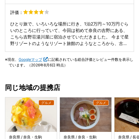
の木があり桜の咲く時期は素晴らしいだろうと思います。夕
がとてもおもしろく、気さくな方で楽しかったです。
食の西行鍋は鴨の出汁と葛の粘りがマッチして美味しかった
評価：
です。部屋もうるさくなく熟睡できました。お勧めです。
ひとり旅で、いろいろな場所に行き、1泊2万円～10万円ぐら
いのところに行っていて、今回は初めて奈良の吉野にある、
こちら吉野荘湯川屋に宿泊させていただきました。 今まで星
野リゾートのようなリゾート旅館のようなところから、古い
けれどリノベーションされている旅館等に泊まってきました
が、こちらはとても古い感じの、でも悪い意味ではなくて、
現在、
Googleマップ
に記載されている総合評価とレビュー件数を表示し
レトロで伝統的な旅館の雰囲気がありました。吉野の地で多
ています。（2026年8月6日 時点）
くの方から長く愛されている旅館なんだと思います。 古いと
はいえ、館内は清潔にされており、また、大浴場はリノベー
ションされており、小さなインフィニティ風呂があったり
同じ地域の提携店
と、大浴場は今風になっていて、風が気持ちよく、露天風呂
にいたら気づいたら1時間も経っていました。 古い木造の建
物なので、足音などがよく響いていましたが、走り回るお子
さんでもいない限りは静かに過ごせると思います。 宿泊費用
がとてもお安いのにお料理がとても美味しくて、季節や奈良
や吉野という地域を感じられる食材や調理で、存分に楽しま
せていただきました。 少しだけお歳を召された眼鏡をかけた
仲居さんが、とても気さくで楽しくお話が上手な方で、お話
奈良県 / 奈良・生駒
奈良県 / 奈良・生駒
奈良県 / 