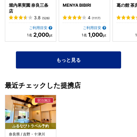
させていただくと、今回のひとり旅がより楽しく感じられま
堀内果実園 奈良三条
MENYA BIBIRI
葛の館 茶
した。 お布団を敷かれる和歌山から吉野に来られたという男
店
性の方も、とても気さくにお話してくださり、いい意味でこ
3.8
4
(526)
(1117)
んなに温かい旅館は今までなかったなぁと思い、滞在中か
ら、また来たいなと思わせていただきました。 格安の800円
ご利用目安
ご利用目安
2,000
1,000
でホタルの鑑賞ツアーをやっておられて、天然のホタルなの
で、見られるかはわからないとのことで、迷った挙句参加さ
せていただき、たくさんホタルを見ることができて、星空と
相まって、とても幻想的でした。野生の鹿ともたくさん遭遇
もっと見る
して、可愛らしかったです。さながら大人の修学旅行とでも
言えるような体験でした。 女将さんや若旦那さんなど、皆さ
ん素敵な方々で、また来たいというより、またここに帰って
きたいと思えた温かな気持ちになれるお宿でした。 本当に素
最近チェックした提携店
敵な旅館だったからこそ、少し残念に思ってしまったことが
あったので、一応書かせていただきますと、 【ちょっと残念
だった所】 ■浴衣の上に羽織る丹前がとても汗臭いような臭
いがして、着ようとして、思わず臭くて脱ぎました(浴衣は
大丈夫) ■お料理もとても美味しかったのですが、鹿肉のた
たきがきちんと解凍できていないのか、安い居酒屋でお刺身
を頼んだ時のような、シャリシャリ感があり、3枚中2枚は半
ふるなびトラベル予約
解凍状態でシャリシャリしていて、冷凍を解凍した感が強
奈良県 / 吉野・十津川
く、冷たすぎて旨みなども感じられず、他のお料理は最高な