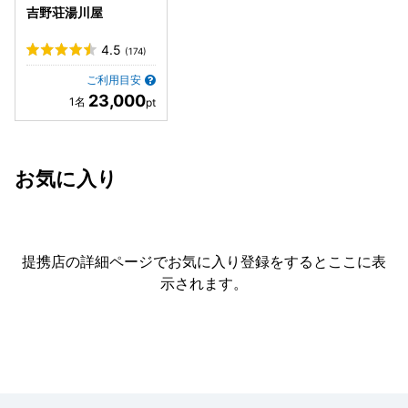
吉野荘湯川屋
のに、このお料理だけが残念でした さて、古い設備を清潔感
がないと捉える方や、虫が苦手な方にはおすすめできないか
4.5
(174)
もしれませんが、個人的には伝統がある感じのレトロさがと
ても趣があり、スタッフの方々が温かく、本当に癒されまし
ご利用目安
た。 また吉野に来ることがあれば、必ず泊まらせていただき
23,000
たいと思います。
お気に入り
提携店の詳細ページでお気に入り登録をすると
ここに表
示されます。