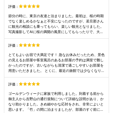
ービスしてます。最近じゃ10万くらいの旅館のご飯も結構作
評価：
りおき。たくさん出てきてビックリしました。サービスもみ
てるところもみてて連携とれていてホスピタリティーすごい
節分の時に、東京の友達と泊まりました。最初は、桜の時期
です。今時のぼったくりと全く違います。だから何百年も続
でなく楽しめるかなぁと不安になったのですが、若旦那さん
いてるんだと思いました。観光客一回きて終わりって感じで
に観光の相談にも乗ってもらい、楽しい観光となりました。
はなくまた行きたいです。
写真撮影してAIに桜の満開の風景にしてもらったりで、大盛
り上がり。 宿では、こちらでしか食べられない西行鍋という
名物鍋があり、吉野本葛のとろみでお肉も野菜も美味しく身
評価：
体もポカポカ。 スタッフの方も親切で、ゆったりと過ごせま
した。山を見渡せるインフィニティ風呂も素敵でした。春だ
とてもよいお宿で大満足です！ 急なお休みだったため、景色
けでなく、どの季節でも楽しめるおすすめのお宿です。
の見えるお部屋や客室風呂のあるお部屋の予約は満室で難し
かったのですが、古いながらも清潔で過ごしやすいお部屋を
用意いただきました。 とくに、最近の旅館では少なくなりつ
つある部屋食ができるお宿で、お料理も繊細な味付けで山の
幸満載。吉野葛もあらゆる料理に入っており、とても美味し
評価：
くお腹いっぱいになります。 正直、立地上、あっさりとした
料理ばかりだろうな…と期待していなかったのですが、よい
ゴールデンウィークに家族で利用しました。到着する前から
意味で期待を大きく裏切られました。 従業員の方々みんな丁
御主人から吉野山の通行規制について詳細な説明があり、か
寧にご対応いただき、とてもよい吉野山の旅になりました。
なり助かりました。きめ細やかな応対をされ、非常によいと
個人的には、朝のインフィニティ風呂が景色が澄んでいてと
思います。「竹」の間に泊まりましたが、部屋のすぐ前に桜
てもおすすめです！ 送迎していただいた大旦那さん？のお話