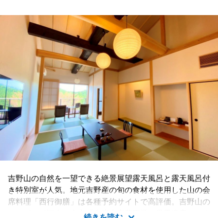
吉野山の自然を一望できる絶景展望露天風呂と露天風呂付
き特別室が人気。地元吉野産の旬の食材を使用した山の会
席料理「西行御膳」は各種予約サイトで高評価。吉野山の
シンボルで観光の中心「金峯山寺蔵王堂（世界遺産）」ま
続きを読む