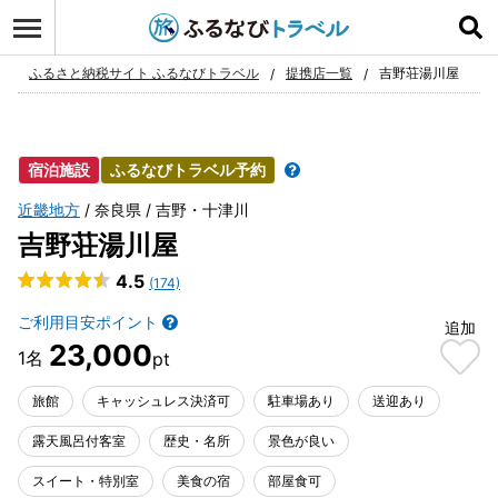
ログイン
お気に入り
ふるさと納税サイト ふるなびトラベル
提携店一覧
吉野荘湯川屋
宿泊施設
ふるなびトラベル予約
近畿地方
奈良県
吉野・十津川
吉野荘湯川屋
4.5
(174)
ご利用目安ポイント
追加
23,000
旅館
キャッシュレス決済可
駐車場あり
送迎あり
露天風呂付客室
歴史・名所
景色が良い
スイート・特別室
美食の宿
部屋食可