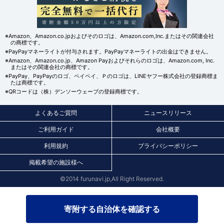
※Amazon、Amazon.co.jpおよびそのロゴは、Amazon.com,Inc.またはその関連会社
の商標です。
※PayPayマネーライトが付与されます。PayPayマネーライトの出金はできません。
※Amazon、Amazon.co.jp、Amazon Payおよびそれらのロゴは、Amazon.com, Inc.
またはその関連会社の商標です。
※PayPay、PayPayのロゴ、ペイペイ、Ｐのロゴは、LINEヤフー株式会社の登録商標ま
たは商標です。
※QRコードは（株）デンソーウェーブの登録商標です。
よくあるご質問
ニュースリリース
ご利用ガイド
会社概要
利用規約
プライバシーポリシー
掲載希望の施設様へ
©2014 furunavi.jp,All Right Reserved.
寄附する自治体を確認する