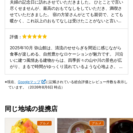
夫婦の記念日に訪れさせていただきました。 ひとことで言い
尽くせませんが、最高のおもてなしをしていただき、満喫さ
せていただきました。 宿の方皆さんがとても親切で、とても
暖かく、これ以上のおもてなしは受けたことがないと言い切
れるお宿でした。 お料理も土地のものを美味しく頂くことが
でき、至る所に気配りがあり、最高の記念日になりました。
評価：
お風呂もロケーションが最高で、自然と一体になれた感じが
します。 感謝しかありません！ リピート間違いなしです！
2025年10月 弥山館は、清流のせせらぎを間近に感じながら
ありがとうございました！
食事が楽しめる、自然豊かなロケーションが魅力です。 川沿
いに建つ風情ある建物からは、四季折々の山や川の景色が広
がり、まるで時間がゆっくり流れているような心地よさ。 地
元で獲れた新鮮な川魚料理や、丁寧に仕立てられたジビエ料
理はどれも絶品で、素材の旨みを生かした味わいが楽しめま
現在、
Googleマップ
に記載されている総合評価とレビュー件数を表示し
す。 特にアマゴやイワナの塩焼き、鹿や猪などは評判で、自
ています。（2026年8月6日 時点）
然の恵みを五感で味わえる贅沢なひととき。 店内から見える
川の流れと緑の景観は、まるで絵画のように美しく、食事を
さらに特別な時間にしてくれます。日常を離れ、自然と共に
同じ地域の提携店
味わう至福のひとときを過ごせます。