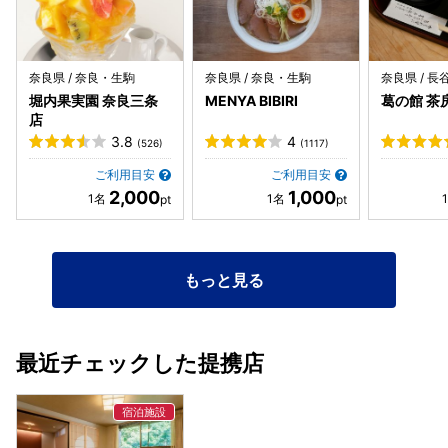
奈良県 / 奈良・生駒
奈良県 / 奈良・生駒
奈良県 / 
堀内果実園 奈良三条
MENYA BIBIRI
葛の館 茶
店
3.8
4
(526)
(1117)
ご利用目安
ご利用目安
2,000
1,000
もっと見る
最近チェックした提携店