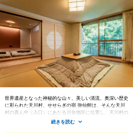
世界遺産となった神秘的な山々、美しい清流、奥深い歴史
に彩られた天川村。せせらぎの宿 弥仙館は、そんな天川
村の真ん中（入口）にあたる川合地区に位置し、天川村の
どこへ行くにも便利な宿です。季節とともに鮮やかな色彩
続きを読む
を織りなすもみじと、こころやすまるせせらぎの音につつ