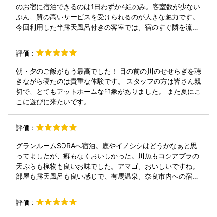
のお宿に宿泊できるのは1日わずか4組のみ。客室数が少ない
ぶん、質の高いサービスを受けられるのが大きな魅力です。
今回利用した半露天風呂付きの客室では、宿のすぐ隣を流れ
る天ノ川のせせらぎを間近に聞きながら、極上のバスタイム
を楽しむことができました。料理も非常に手の込んだものば
評価：
かりで何を食べても美味しかったですし、食べきれないほど
のボリュームに圧倒されました。 車で数分の場所に芸能の神
朝・夕のご飯がもう最高でした！ 目の前の川のせせらぎを聴
様として知られる「天河大辨財天社」があるためか、館内に
きながら寝たのは貴重な体験です。 スタッフの方は皆さん親
は著名人の色紙が数多く飾られていました。ぜひまた再訪し
切で、とてもアットホームな印象がありました。 また夏にこ
たいと感じる素晴らしい宿です。
こに遊びに来たいです。
評価：
グランルームSORAへ宿泊。鹿やイノシシはどうかなぁと思
ってましたが、癖もなくおいしかった。川魚もコシアブラの
天ぷらも椀物も良いお味でした。アマゴ、おいしいですね。
部屋も露天風呂も良い感じで、有馬温泉、奈良市内への宿泊
後の3泊目は、一番癒されました。
評価：