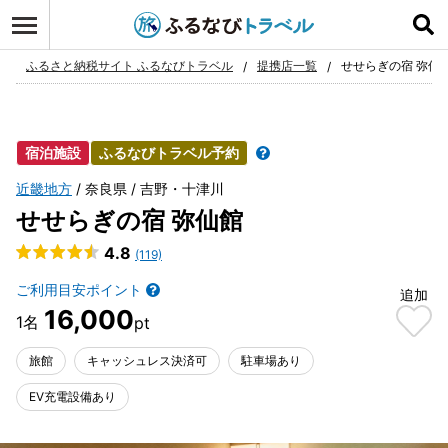
ログイン
お気に入り
ふるさと納税サイト ふるなびトラベル
提携店一覧
せせらぎの宿 弥仙
宿泊施設
ふるなびトラベル予約
近畿地方
奈良県
吉野・十津川
せせらぎの宿 弥仙館
4.8
(119)
ご利用目安ポイント
追加
16,000
旅館
キャッシュレス決済可
駐車場あり
EV充電設備あり