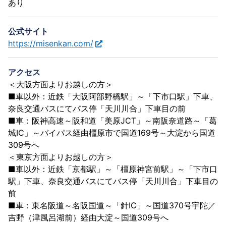
あり
公式サイト
https://misenkan.com/
アクセス
＜大阪方面よりお越しの方＞
■車以外：近鉄「大阪阿部野橋駅」～「下市口駅」下車、
奈良交通バスにてバス停「天川川合」下車目の前
■車：阪神高速～阪和道「美原JCT」～南阪奈道路～「葛
城IC」～バイパス経由橿原市で国道169号～大淀から国道
309号へ
＜東京方面よりお越しの方＞
■車以外：近鉄「京都駅」～「橿原神宮前駅」～「下市口
駅」下車、奈良交通バスにてバス停「天川川合」下車目の
前
■車：東名阪道～名阪国道～「針IC」～国道370号宇陀／
吉野（津風呂湖前）経由大淀～国道309号へ