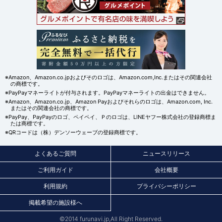
※Amazon、Amazon.co.jpおよびそのロゴは、Amazon.com,Inc.またはその関連会社
の商標です。
※PayPayマネーライトが付与されます。PayPayマネーライトの出金はできません。
※Amazon、Amazon.co.jp、Amazon Payおよびそれらのロゴは、Amazon.com, Inc.
またはその関連会社の商標です。
※PayPay、PayPayのロゴ、ペイペイ、Ｐのロゴは、LINEヤフー株式会社の登録商標ま
たは商標です。
※QRコードは（株）デンソーウェーブの登録商標です。
よくあるご質問
ニュースリリース
ご利用ガイド
会社概要
利用規約
プライバシーポリシー
掲載希望の施設様へ
©2014 furunavi.jp,All Right Reserved.