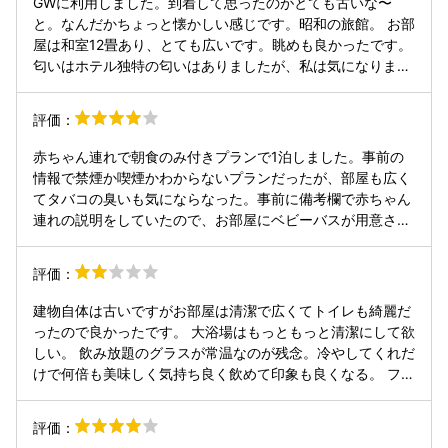
GWに利用しました。到着して思ったのがとても古いな〜
ませんでした。最終的にはこちらから声をかけて、ようやく
と。なんだかちょっと懐かしい感じです。昭和の旅館。 お部
持ってきました。忙しい時間帯でスタッフの方も大変とは思
屋は和室12畳あり、とても広いです。眺めも良かったです。
います。ただ、時間制限のあるプランの場合、料理やご飯の
匂いはホテル独特の匂いはありましたが、私は気になりませ
提供タイミングが遅れると、食事全体を落ち着いて楽しむこ
んでした。 お風呂も古いです。昭和な感じです。お湯は温度
とが難しくなります。特に白飯は食事の締め方にも関わるた
が低かったです。41℃。 私は熱いのが苦手なので、ゆっく
評価：
め、こちらから催促しないと出てこない状況は、少し残念に
り入れてよかったです。3回入りました。 気になったのは、
感じました。食事内容自体には満足しているだけに、配膳の
一部畳がカビてるところがあることと、前に使った人の髪の
赤ちゃん連れで朝食のみ付きプランで1泊しました。事前の
タイミングや声かけのルールがもう少し整っていると、より
毛がたくさん落ちてたこと。これは使った人がシャワーで流
情報で禁煙か喫煙かわからないプランだったが、部屋も広く
安心して利用できると思います。 今後は、白飯を提供するタ
せばいいので、ホテルのせいというより、宿泊者のモラルが
てタバコの臭いも気にならなった。事前に備考欄で赤ちゃん
イミングをあらかじめ案内する、もしくは一定の時間でスタ
低いせいだと思います。 夕食はすごく豪華で美味しかったで
連れの説明をしていたので、お部屋にベビーバスが用意させ
ッフの方から確認していただくなど、オペレーション面を改
す。ご飯おかわりしました(^^)刺身、すき焼き、揚げ物、そ
ていました。ベビーソープ、ベビーオイルは受付時にお借り
善していただきたいです。 また朝食がバイキング形式なので
の他色々ありすぎて食べきれませんでした。お腹がはちきれ
できました。 家族風呂も45分コースでゆっくり楽しめまし
すが所要時間が45分しか無いため、ゆっくり食べたい人には
評価：
そうになるくらい食べました。 朝食はバイキングでした。お
た。大浴場の更衣室にはベビーベッドがあり、畳風呂も赤ち
少し忙しいです。終盤10分前くらいになると早く帰れと言わ
にぎりを目の前で作ってくれるサービスもありました。ヨー
ゃん連れには助かりました。 朝食は手作りのおにぎり、手作
んばかりにどんどん片付けはじめて落ち着きません。 さらに
建物自体は古いですがお部屋は清潔で広くてトイレも綺麗だ
グルトのラズベリーの手作りジャムが美味しかったです。 ホ
りのラズベリージャム、林檎ジャムが美味しかったです。 唯
チェックアウト10時ですが、9:55くらいまで部屋でゆっく
ったので良かったです。 大浴場はもっともっと清潔にして欲
テルのスタッフさんはみんな元気で対応も良かったです。石
一気になったのは、細かいところですが家族風呂の子供の椅
りして出たところ廊下の明かりが消えており真っ暗になって
しい。 飲み放題のグラスが常温なのが残念。冷やしてくれだ
段街へも徒歩10分かからないくらいの距離なので、観光に便
子が汚れていたことです。 でも価格的にも立地的にも全体的
いました。 宿でゆっくり過ごしたいと思って来ると、残念な
けで何倍も美味しく気持ち良く飲めて印象も良くなる。 フロ
利でした。
に 満足しています。
思い出になると思うのでお気をつけください。 あと部屋にコ
ントもしっかり説明してくれたしお食事の案内の外国の人も
ンセントが無さすぎてビックリしました。スマホの充電くら
笑顔で良かったです。
評価：
いはさせてもらいたいのでコンセントタップ等置いてもらえ