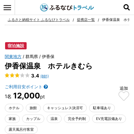
ログイン
お気に入り
ふるさと納税サイト ふるなびトラベル
提携店一覧
伊香保温泉 ホテ
宿泊施設
関東地方
群馬県
伊香保
伊香保温泉 ホテルきむら
3.4
(881)
ご利用目安ポイント
追加
12,000
ホテル
旅館
キャッシュレス決済可
駐車場あり
家族
カップル
温泉
完全予約制
EV充電設備あり
露天風呂付客室