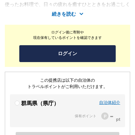
使ったお料理で、日々の疲れを癒すひとときをお過ごしく
ださい。ファミリーからカップル、団体旅行まで、さまざ
続きを読む
まなお客様にご満足いただけるおもてなしをご用意してお
ります。漫画コーナー、キッズコーナーのボールプールも
ログイン後に寄附や
完備♪お子様も大人も飽きることなく楽しめる工夫がいっ
現在保有しているポイントを確認できます
ぱい。家族旅行はもちろん、三世代での温泉旅行にもおす
すめです！
ログイン
この提携店は以下の自治体の
トラベルポイントがご利用いただけます。
自治体紹介
群馬県（県庁）
-
保有ポイント