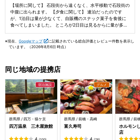
たら助かりました。 駐車場へは従業員に車の鍵渡して従業員
【場所に関して】 石段街から遠くなく、水平移動で石段街の
が運転して持っていきます。ぶつけられたりする可能性は捨
中腹に出られます。 【夕食に関して】 連泊だったのです
てきれないので気にする方は注意して下さい。
が、1泊目は量が少なくて、自販機のスナック菓子を食後に
食べてしまいました。 ところが2日目は見るからに量が多
く、頑張りましたが食べきれませんでした。 味は普通。
【朝食に関して】 オカズが少しセットアップされていて、そ
現在、
Googleマップ
に記載されている総合評価とレビュー件数を表示し
れとは別にサラダとか納豆、焼き魚、ベーコン等がビュッフ
ています。（2026年8月6日 時点）
ェ形式で提供されている、あまり見たこと無いスタイル。 オ
ススメは注文してから握ってくれるオニギリ。これが美味し
い♪ ただ、並ぶので、朝食会場に着いたら、まずオニギリ頼
同じ地域の提携店
むのが良い。 【風呂に関して】 泉質は銀湯のみ。 屋内のメ
インバスが、要らない段差が大部分に施されていて邪魔。 壁
側だけ段差無いので、寄り掛かるには壁の方まで行く必要ア
リ。 サウナは午後時間帯のみで、朝時間帯は、サウナ室には
入れるけど熱くない。
群馬県 / 四万・猿ケ京
群馬県 / 前橋・高崎
群馬県 / 
四万温泉 三木屋旅館
富久寿司
ホルモンし
店
4
4
(100)
(76)