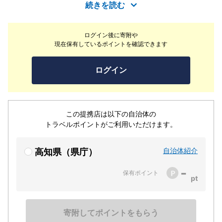
度を活かした多彩なメニューを各種取り揃えております。
続きを読む
海鮮料理の他、焼き鳥や一品料理も種類豊富にご用意して
おります！地元の味を存分に堪能し、特別なひとときをお
ログイン後に寄附や
過ごしくださいませ。
現在保有しているポイントを確認できます
ログイン
この提携店は以下の自治体の
トラベルポイントがご利用いただけます。
自治体紹介
高知県（県庁）
-
保有ポイント
寄附してポイントをもらう