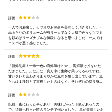
そう？ でも基本はちゃんとしています。 トイレは洋式で綺
麗です🚻 喫煙可能🚬
評価：
一人でお邪魔し、カツオやお刺身を美味しく頂きました。一
品あたりのボリュームが有り一人でなく大勢で色々なツマミ
を頼めばリーズナブルな値段になると思いました。一人では
コスパが悪く感じました。
評価：
「新鮮乱舞！十魚十色の海鮮漬け丼🐟」 海鮮漬け丼をいた
だきました。ふむふむ、真ん中に生卵が乗ってるのですね。
甘いタレと合わさりまろやかな風味を醸し出しています。魚
たちは１種類とて重複したものはなく、それぞれの切り身は
個性的な味わいと食感をもたらしてくれます。さらにまった
く臭みがなく新鮮なように感じました。また、添えられた和
評価：
物もとても美味しかったです。ご飯が少し硬過ぎるかも…と
は感じたものの、そんなことは気にする必要は無いくらいの
以前、夜に行った事があり、美味しかった印象があったの
美味しい海鮮丼でした😋。 開店時間に合わせて来店したの
で、須崎へ行った時のランチで伺いました。 魚が美味しいお