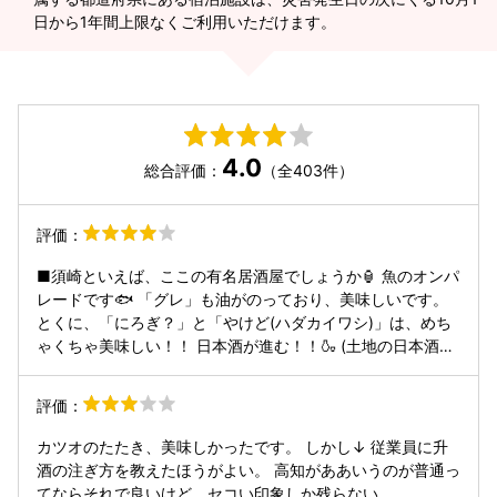
日から1年間上限なくご利用いただけます。
4.0
総合評価：
（全403件）
評価：
■須崎といえば、ここの有名居酒屋でしょうか🏮 魚のオンパ
レードです🐟 「グレ」も油がのっており、美味しいです。
とくに、「にろぎ？」と「やけど(ハダカイワシ)」は、めち
ゃくちゃ美味しい！！ 日本酒が進む！！🍶 (土地の日本酒
は、水かと思うくらい飲みやすい！もちろんちゃんと酔いま
す) それと「土佐巻き」「ウツボの唐揚げ」と高知名物も、
評価：
かなり美味しいです🍣 また地元の「マルキョーさんの醤油」
は3種類ほどあり、地元民は甘口を使用するようですが。 あ
カツオのたたき、美味しかったです。 しかし↓ 従業員に升
となぜか「焼いたポテチ」がありますwww🥔 ■スタッフ女
酒の注ぎ方を教えたほうがよい。 高知がああいうのが普通っ
性陣、対応の良い人とそうでない人にわかれます。 効率が悪
てならそれで良いけど、セコい印象しか残らない。