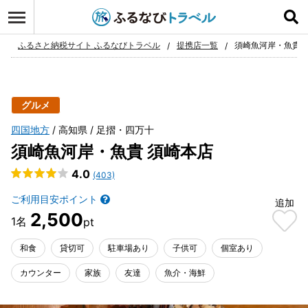
ログイン
お気に入り
ふるさと納税サイト ふるなびトラベル
提携店一覧
須崎魚河岸・魚貴 
グルメ
四国地方
高知県
足摺・四万十
須崎魚河岸・魚貴 須崎本店
4.0
(403)
ご利用目安ポイント
追加
2,500
和食
貸切可
駐車場あり
子供可
個室あり
カウンター
家族
友達
魚介・海鮮