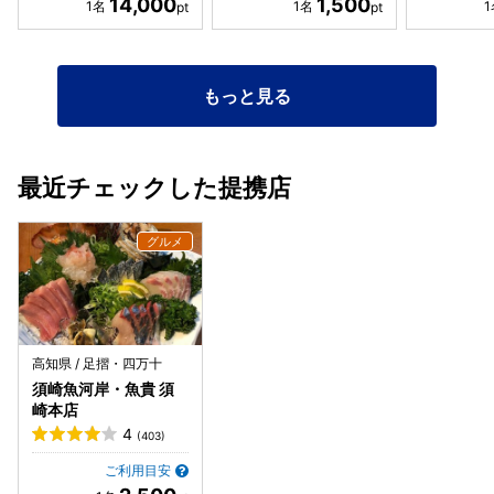
14,000
1,500
もっと見る
最近チェックした提携店
高知県 / 足摺・四万十
須崎魚河岸・魚貴 須
崎本店
4
(403)
ご利用目安