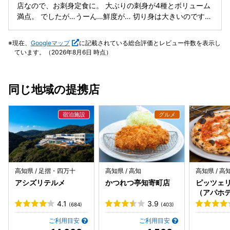
ですが、既に数人の列ができていました。それでもすぐ席に
店なので、お刺身定食に。 大ぶりの刺身が4種とボリューム
案内されましたので、早く来て良かったです。靴を脱いで店
満点。 でしたが…うーん…鮮度が… 切り身は大きいのです
内に入ると和のテイストあふれる客室が広がります。座敷の
が、なんだか前と違う… 店員さんがあまりに無愛想なのもど
席はテーブルの下が窪んでいて楽に座ることができます。間
うかと… マルキョーさんの醤油、地元だから使用しているの
現在、
Googleマップ
に記載されている総合評価とレビュー件数を表示し
仕切りを工夫することで個室としても活用できるようで、こ
でしょうが、添◯物が多いのですよね… と色々残念でし
ています。（2026年8月6日 時点）
の日は模様し物の打ち上げが賑やかに執り行われていまし
た。
た。ホールスタッフは若者が多く、流れる楽曲もエネルギッ
シュ。老舗の風格を感じさせながらも、若々しさも溢れる空
同じ地域の提携店
間でした。 支払い方法はクレジットカードや多くのQRコー
ド決済が使えます。清潔感は十分あり、お手洗いは快適な洋
式トイレでした。 次回は「海鮮ひつまぶし」を食べてみたい
ですね。再訪が楽しみです👍。
高知県 / 足摺・四万十
高知県 / 高知
高知県 / 高
アシズリテルメ
かつれつ亭知寄町店
ピッツェ
（アパホ
内）
4.1
3.9
(684)
(403)
ご利用目安
ご利用目安