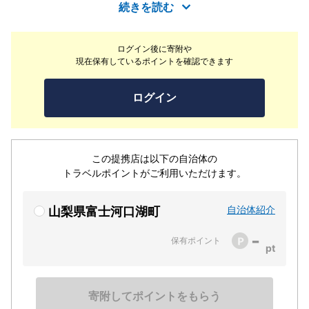
とり、愛情いっぱいで毎日手作りしています。バイキング
続きを読む
スタイルでお腹いっぱいお召し上がり下さい。 ランチは
活気にあふれ、ディナータイムは低価格で落ち着いた雰囲
ログイン後に寄附や
気を楽しんで頂けます。
現在保有しているポイントを確認できます
ログイン
この提携店は以下の自治体の
トラベルポイントがご利用いただけます。
自治体紹介
山梨県富士河口湖町
-
保有ポイント
寄附してポイントをもらう