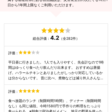
日から1年間上限なくご利用いただけます。
4.2
総合評価：
（全282件）
評価：
平日昼に行きました。 1人でも入りやすく、先会計なので1時
間はゆっくり食べたり飲んだり出来ます。 おすすめは唐揚
げ。ハラールチキンとありましたがしっかり対応しているか
は分からないです。 昔に比べ、煮物などは減り外人さんなど
にも食べやすい物の提供が増えています。 テンペや、チキン
でハラール対応がありますがしっかり聞いてから食事もいい
評価：
と思いました。 子供にはあまり向かない、漬物や佃煮等普段
食べない物を食べたい、サラダコーナーがあるので野菜をた
食べ放題のランチ（制限時間1時間）、ディナー（制限時間
くさん食べたい、観光に来てひとまずほうとうを食べたい
なし）も同じ値段。今時1580円で手作りの料理をたっぷり
人、たくさん食べたい人には向いています。 パン、ご飯もあ
食べられる。※朝食は宿泊者がメイン。 地元の野菜を使った