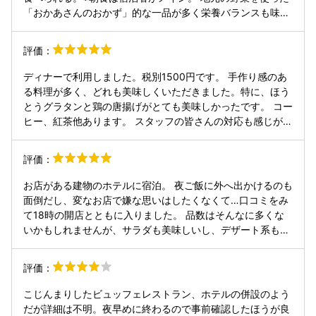
り。 カレーや麻婆豆腐もあり。 客席はテーブルのみ。
「おかあさんのおかず」的な一品が多く栄養バランスも味も
大満足。そしてソウルフードのほうとうもある。人気の唐揚
げは大きくてジューシー。 デザートコーナーのほかコーヒ
評価：
ー、ソフトクリームマシンもあるので時間制限のない夜はゆ
っくりとできる。
ディナーで利用しました。税別1500円です。 手作り感のあ
る料理が多く、どれも美味しくいただきました。特に、ほう
とうグラタンと鶏の唐揚げがとても美味しかったです。 コー
ヒー、紅茶他あります。 スタッフの皆さんの対応も感じが良
く、気持ちよく食事ができました。 一点気になったのは、料
理を取る際のトングです。トングが料理の上に置かれている
評価：
ため、持ち手部分に料理が付いてベタついており、少し取り
づらく感じました。 改善していただけると、さらに利用しや
お店がある建物のホテルに宿泊。 夜ご飯に外へ出かけるのも
すくなると思います。
面倒だし、変なお店で嫌な思いはしたくなくて…口コミをみ
て18時の開店とともに入りました。 品数はそんなに多くな
いかもしれませんが、サラダも美味しいし、デザート系もあ
り、充分満足出来ます。 特に美味しかったのが唐揚げと塩？
キャベツ、あとカレー、ソフトクリーム🍦です。 カレーは甘
評価：
辛く野菜もしっかり入っており、一口めから止まらぬ😂 山
梨ならではのほうとうもあり、お腹いっぱいになりました。
こじんまりしたビュッフェレストラン、ホテルの併設のよう
電話予約も出来るようなので、あらかじめ予約した方が安心
だが詳細は不明。夜早めに終わるので事前確認したほうが良