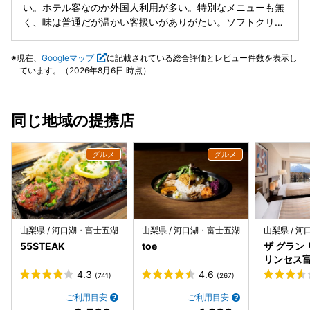
かもしれません。
い。ホテル客なのか外国人利用が多い。特別なメニューも無
く、味は普通だが温かい客扱いがありがたい。ソフトクリー
ムつくり放題は良い。
現在、
Googleマップ
に記載されている総合評価とレビュー件数を表示し
ています。（2026年8月6日 時点）
同じ地域の提携店
山梨県 / 河口湖・富士五湖
山梨県 / 河口湖・富士五湖
山梨県 / 
55STEAK
toe
ザ グラン
リンセス
4.3
4.6
(741)
(267)
ご利用目安
ご利用目安