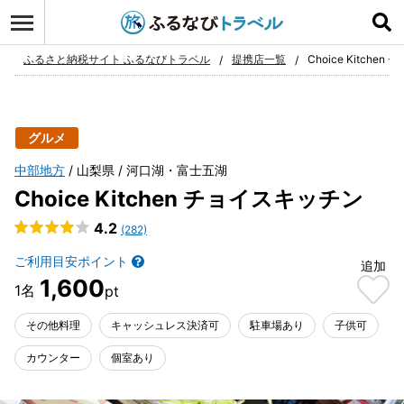
ログイン
お気に入り
ふるさと納税サイト ふるなびトラベル
提携店一覧
Choice Kitche
グルメ
中部地方
山梨県
河口湖・富士五湖
Choice Kitchen チョイスキッチン
4.2
(282)
ご利用目安ポイント
追加
1,600
その他料理
キャッシュレス決済可
駐車場あり
子供可
カウンター
個室あり