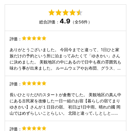
4.9
総合評価：
（全56件）
評価：
ありがとうございました。 今回今までと違って、1日ひと家
族だけの予約という所に泊まってみたくて「ゆきかい」さん
に決めました。 美観地区の中にあるので日中も夜の雰囲気も
味わう事が出来ました。 ルームウェアやお布団、グラス、１
つ１つが職人さんが心を込めて作られてる物ばかりで それを
見たり、着たりする楽しみも味わえました。 毎日の生活の中
評価：
でもこういう素敵な物を増やしながら楽しみたいなと思え
て、今まであまり興味なかった陶器やグラスを見てみたいと
長いひとりたびのスタートが倉敷でした。 美観地区の真ん中
思えました。 価値観が変われた気がします。 スタッフさん
にある古民家を改修した一日一組のお宿【暮らしの宿てまり
がずっと笑顔で説明して下さったり オススメのお店も教えて
ゆきかい】さんが１日目の宿。 初日は1日中雨。晴れの國 岡
下さったので そこに行くのも楽しみでした。 あとウェルカ
山ではめずらしいことらしい。 北陸と違って､しとしと…く
ムドリンクの美味しさと桃のグラスの可愛さに感動しまし
らい でも､ゆきかいさんからの事前メール「この宿を選んで
た。 ホテルとは違い、家にいるような感覚で のんびり過ご
くださった方なら…」のおすすめ倉敷情報はピンポイントで
評価：
せましたし、たまにはテレビがない生活もいいなと思いまし