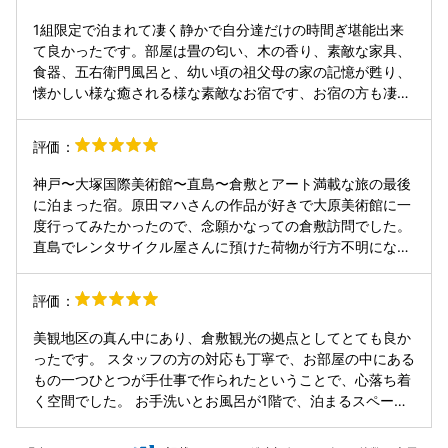
確実性があり、お天気よりもわくわくする気持ちしかしなか
た。 街並みもお宿も素敵でした。また行きたいです。ありが
った。 宿に到着。お部屋は２階。丁寧な暮らしのもの､地元
1組限定で泊まれて凄く静かで自分達だけの時間ぎ堪能出来
とうございました。
作家さんの器が並んでいます。 そして､ウェルカムドリンク
て良かったです。部屋は畳の匂い、木の香り、素敵な家具、
のグラスが可愛すぎ。スタッフさんが岡山産の桃ジュースを
食器、五右衛門風呂と、幼い頃の祖父母の家の記憶が甦り、
揺れるお尻のグラスにそそいで､迎えてくれます。ゆらゆら
懐かしい様な癒される様な素敵なお宿です、お宿の方も凄く
と。 お話しの中で「十河隆史」さんの粉引椀に一目惚れ。即
親切でプライベートな時間を大切にしてくれる方達で、物凄
決で購入です。 ランプシェードもこの作家さんの作品とのこ
く満足でした。 また来たいです。
評価：
とで素敵づくしです。 お風呂が五右衛門風呂というのもユニ
ークでいいけど、アメニティが全部大好きな「リーフ＆ボタ
神戸〜大塚国際美術館〜直島〜倉敷とアート満載な旅の最後
ニクス」なのも嬉しかった。 素泊まりなので､夕食はおすす
に泊まった宿。原田マハさんの作品が好きで大原美術館に一
めのうちの1軒へ。すごく美味しく楽しかった。 でも､この辺
度行ってみたかったので、念願かなっての倉敷訪問でした。
り､良さ気な「和モーニング」店が1軒のみで定休日だったの
直島でレンタサイクル屋さんに預けた荷物が行方不明にな
は残念。前日購入した練り物を、部屋にある作家さんのお皿
り、チェックインが２時間ほど遅くなりましたが、快く対応
に移し替えたら気分よく楽しめました。 その他､美観地区マ
していただきました。 ごはんやさんを親切に教えてもらった
ップにスタッフさんがおすすめのお店印をたくさん付けてく
評価：
という口コミを見ていたので自分も聞いてみたところ、何軒
ださったおかげで､より楽しめました。 朝、格子窓から外を
も教えてもらいました。年の瀬で満席の店が多い中、そのう
眺める時間が気持ち良かった。新聞配達らしきバイク､ラン
美観地区の真ん中にあり、倉敷観光の拠点としてとても良か
ちの１軒で美味しい夕食をとることができました。 美観地区
ドセルを背負った子ども…ゆっくり流れる贅沢な時間でし
ったです。 スタッフの方の対応も丁寧で、お部屋の中にある
は特に夜が本当に美しくて良かったのですが、町並みが昔な
た。 1日目も2日目も事前メールでも色んなスタッフの皆さ
もの一つひとつが手仕事で作られたということで、心落ち着
がらなだけに鬼滅の刃の鬼が出てきそうで、ひとけがないと
んに丁寧に対応して頂きました。 スタッフさんにとっても
く空間でした。 お手洗いとお風呂が1階で、泊まるスペース
ころは怖いくらいでした。 お宿も入り口の戸は外気が抜ける
「好き」が詰まったお店なのでしょう…皆さんキラキラして
は2階のため、少し不便かもと思いましたが、それがむしろ
作りで寒いし、戸の外に誰かいそうで、トイレに行くときは
て事務的じゃなく､トータルで心のこもった素晴らしいお宿
倉敷感？手仕事感？を醸成していてよかったです。 1泊1組限