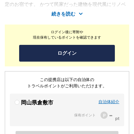
定のお宿です。 かつて民家だった建物を現代風にリノベ
ーションし、昔ながらの梁や柱を活かしたつくりにしてい
続きを読む
ます。当宿の中にご用意している家具、調度品、うつわた
ちは、有名、無名さまざまな作り手によって作られたも
ログイン後に寄附や
の。是非ご滞在の中でそれらを使いながらその使い心地の
現在保有しているポイントを確認できます
よさを感じていただきたいです。旅を終えてからも、日々
の暮らしが少しだけ豊かに感じられるような、そんな余韻
ログイン
が心に残るような宿でありたいと思っています。どうぞ私
たちの宿での安らぎと発見を、ご自身の日々の暮らしに持
ち帰ってください。
この提携店は以下の自治体の
トラベルポイントがご利用いただけます。
自治体紹介
岡山県倉敷市
-
保有ポイント