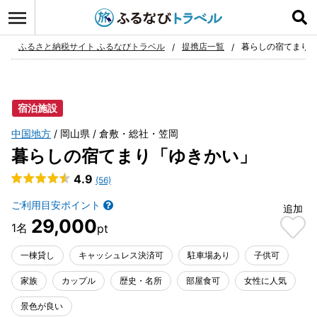
ログイン
お気に入り
ふるさと納税サイト ふるなびトラベル
提携店一覧
暮らしの宿てまり
宿泊施設
中国地方
岡山県
倉敷・総社・笠岡
暮らしの宿てまり「ゆきかい」
4.9
(56)
ご利用目安ポイント
追加
29,000
一棟貸し
キャッシュレス決済可
駐車場あり
子供可
家族
カップル
歴史・名所
部屋食可
女性に人気
景色が良い