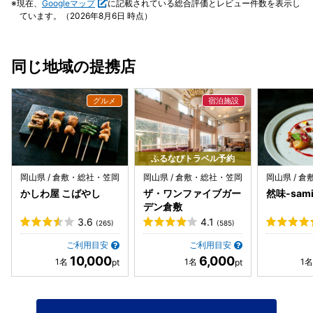
現在、
Googleマップ
に記載されている総合評価とレビュー件数を表示し
少し怖いです（笑） とはいえ部屋に備え付けの毛糸の肩掛け
でした。感謝です。
定というのも、旅の特別感を出してくれて、また泊まりたい
ています。（2026年8月6日 時点）
がすごく暖かくて重宝しましたし、五右衛門風呂で体が芯か
と思いました。
ら温まり、お布団も毛布がすごくあたたかくて寝汗をかくほ
どでした。お風呂で肌がすべすべになりました。 教えていた
同じ地域の提携店
だいたたLAWSONに行ったのですが、お酒が売っていなか
ったので注意です。コンビニで買った朝ごはんでも、手仕事
のお皿に盛り付けるとよく見えます。 一緒に泊まった上の子
が、柔軟剤を気に入ってうちでも使いたいと帰ったあとでい
うので、自分で電話して聞いて品名がわかったら買ってあげ
ると言い、裏でこっそりメールで手回ししたところ、快くス
タッフの皆さんに共有してくださり、子供が社会勉強をする
ふるなびトラベル予約
ことができました。とてもアットホームなお宿です。 今回は
岡山県 / 倉敷・総社・笠岡
岡山県 / 倉敷・総社・笠岡
岡山県 / 
神戸のみ同行して先に帰った夫と下の子を連れて、４人泊ま
かしわ屋 こばやし
ザ・ワンファイブガー
然味-sami
れるお部屋に再訪したいです。岡山に行かれる方には、美観
デン倉敷
地区とてまりさんを強くオススメします！
3.6
4.1
(265)
(585)
ご利用目安
ご利用目安
10,000
6,000