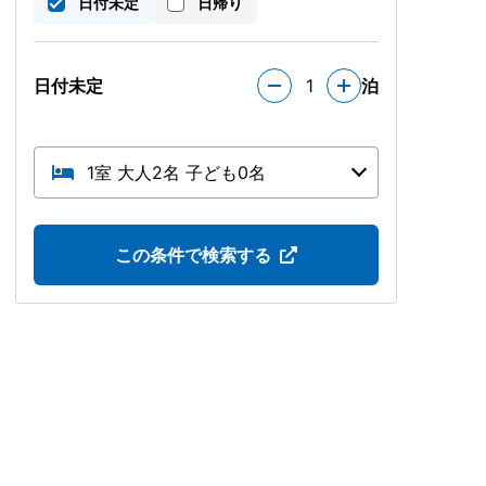
日付未定
日帰り
日付未定
1
泊
1室 大人2名 子ども0名
この条件で検索する