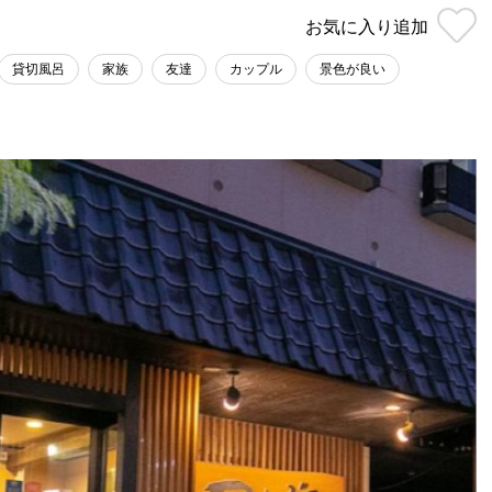
お気に入り
追加
貸切風呂
家族
友達
カップル
景色が良い