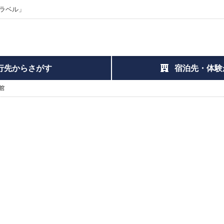
ラベル」
行先からさがす
宿泊先・体験
館