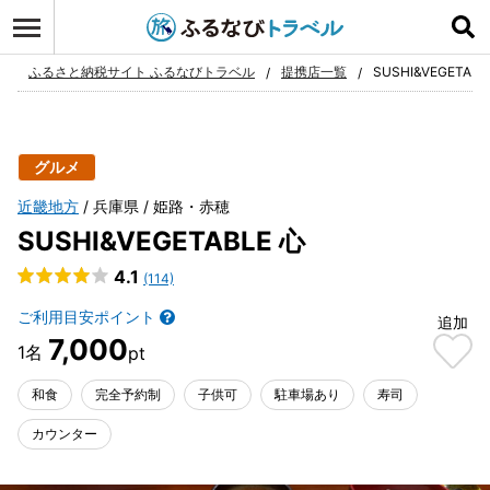
ログイン
お気に入り
ふるさと納税サイト ふるなびトラベル
提携店一覧
SUSHI&VEGETABL
グルメ
近畿地方
兵庫県
姫路・赤穂
SUSHI&VEGETABLE 心
4.1
(114)
ご利用目安ポイント
追加
7,000
和食
完全予約制
子供可
駐車場あり
寿司
カウンター