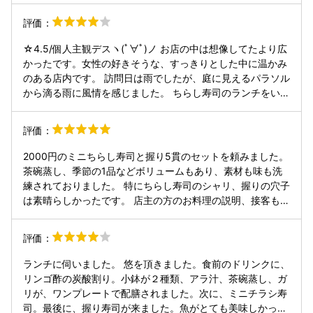
そこら辺はご自身のお腹と相談してください。） 後、お伺い
きたいと思います。
評価：
した日が生憎豪雨と雷に見舞われた挙句、私達は店の場所が
よく分からず遠い駐車場に停めてしまっていたのですが、女
☆4.5/個人主観デスヽ(ﾟ∀ﾟ)ノ お店の中は想像してたより広
将さんが運転手を駐車場まで乗せていってくださって、店の
かったです。女性の好きそうな、すっきりとした中に温かみ
前まで車で案内してもらいました……！ 店の前をずーっと長
のある店内です。 訪問日は雨でしたが、庭に見えるパラソル
く貫く道があるのですが、そこは道幅が狭い（昔の道幅のま
から滴る雨に風情を感じました。 ちらし寿司のランチをいた
ま）ので、出来るなら軽自動車で行った方がいいと思いま
だきましたが、どれも美味しくいただきました。 程よい酸味
す。普通車だとかなりギリギリです。とにかく店の横に駐車
と甘味で、バランスの取れた味です。見た目が可愛くて、崩
場があるので、行く前にルートを確認してから訪れる事をオ
評価：
すのがもったいないですが当然食べました(笑) ハート型のグ
ススメします。実際、店主さんも店を移転してから「場所が
ラスが愛らしく、お茶も飲めないほど熱くなく温かい、とい
分からない、駐車場はどこ？」との問い合わせが多いらしい
2000円のミニちらし寿司と握り5貫のセットを頼みました。
う感じで美味しく頂戴しました♪ おなかいっぱいになる量
ので……。 ちょっと行きにくいかもしれませんが、心遣いも
茶碗蒸し、季節の1品などボリュームもあり、素材も味も洗
で、コスパにも大満足！ ご主人の心遣いも細やかで、雨なが
味も満点でした！今度はもっと高いコースを予約して行きた
練されておりました。 特にちらし寿司のシャリ、握りの穴子
ら楽しいひとときを過ごさせていただきました。 美味しく楽
いね、と身内と話しています！ぜひ地図で道を確認して予約
は素晴らしかったです。 店主の方のお料理の説明、接客も素
しくいただきました。 ちなみに、ちらし寿司のランチは税込
してみてください！胸張ってオススメ出来るお店です！
晴らしくまた行きたくなるお店でした。 駐車場は近くの観光
み¥1,650です(*´艸｀*) ご馳走さまでした*｡･+(人*´∀`)+･｡*
駐車場が良いです。いっぱいの場合もありますが意外と出入
評価：
狭い通りにあるので通行に注意です。譲り合う気持ちで通行
りが早いです。 ※他の口コミで気になったのが握り10貫セッ
しましょう。地元の方にとったら迷惑になってしまいますの
トにコスパや量を求めることです。 お寿司ですよ？それなら
ランチに伺いました。 悠を頂きました。食前のドリンクに、
で( ﾟ∀ﾟ)人(ﾟ∀ﾟ ) 駐車場は少し離れた場所にありますので、
100円寿司に行くべきかと。 お店の雰囲気、素材、料理、接
リンゴ酢の炭酸割り。小鉢が２種類、アラ汁、茶碗蒸し、ガ
事前に電話で確認しておくのが一番良いかなと思います。 念
客を楽しむお店ですよ。神戸や大阪市内で同じレベルだと
リが、ワンプレートで配膳されました。次に、ミニチラシ寿
のために写真も添付します(*´艸｀*)
1.5倍はします。淡路島の飲食店レベルにコスパは良いです
司。最後に、握り寿司が来ました。魚がとても美味しかった