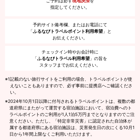
ご予約は必ず
現地決済
を
指定してください。
予約サイト備考欄、またはお電話にて
「
ふるなびトラベルポイント利用希望
」と
お伝えください。
チェックイン時やお会計時に
「
ふるなびトラベル利用希望
」の旨を
スタッフまでお伝えください。
※1
記載のない旅行サイトをご利用の場合、トラベルポイントが使
えないこともありますので、必ず事前に提携店へご確認くださ
い。
2024年10月1日以降に付与されるトラベルポイントは、複数の都
道府県にまたがって運営する宿泊施設において、宿泊費へのト
ラベルポイントのご利用が1人1泊5万円までとなりますのでご注
意ください。ただし、「特定非常災害」に認定された自治体が
属する都道府県にある宿泊施設は、災害発生日の次にくる10月1
日から1年間上限なくご利用いただけます。