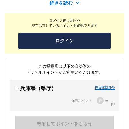
内は和の趣のあるアンティークな空間にいたしました。お
続きを読む
客様にゆっくりと時間を楽しんでいただきたいため、ご予
約制で店主おまかせのコースメニューをご提供しておりま
ログイン後に寄附や
す。ここでこうしてお会いできたのも何かのご縁。私たち
現在保有しているポイントを確認できます
は”＆”でつなげる「人と人」「心と心」そんなつながりを
大切にしています。
ログイン
この提携店は以下の自治体の
トラベルポイントがご利用いただけます。
自治体紹介
兵庫県（県庁）
-
保有ポイント
寄附してポイントをもらう