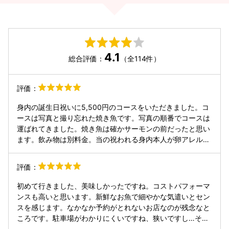
4.1
総合評価：
（全114件）
評価：
身内の誕生日祝いに5,500円のコースをいただきました。コ
ースは写真と撮り忘れた焼き魚です。写真の順番でコースは
運ばれてきました。焼き魚は確かサーモンの前だったと思い
ます。飲み物は別料金。当の祝われる身内本人が卵アレルギ
ーだと予約時にお伝えしていたら、店主さんが「茶碗蒸しの
代わりに何貫か握りましょうか？」と聞いてくださって、身
評価：
内が嬉しそうにしていました。握り自体は小ぶりなのです
が、赤酢のシャリと分厚いネタで満足度は高めです。又、身
初めて行きました、美味しかったですね。コストパフォーマ
内は歳も相まって少食気味なのですが、食べ残したお寿司は
ンスも高いと思います。新鮮なお魚で細やかな気遣いとセン
持ち帰らせていただくことが出来てとっても嬉しかったで
スを感じます。なかなか予約がとれないお店なのが残念なと
す。次の日嬉しそうに食べていました。（ただ、多分最後に
ころです。駐車場がわかりにくいですね、狭いですし…それ
出てくる雲丹だけはお店で食べた方が美味しいと思うので、
でも行く価値ありますね、満足でした。また予約できれば行