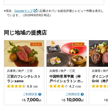
からね。 私はオススメできる素晴らしくお店だと評価しま
です。酢飯も、黒酢を使用されているのか、少し茶色くて、
す。
家ではとても作れないと思います。
現在、
Googleマップ
に記載されている総合評価とレビュー件数を表示し
ています。（2026年8月6日 時点）
同じ地域の提携店
兵庫県 / 神戸・三宮
兵庫県 / 神戸・三宮
兵庫県 / 
三宮のフレンチレスト
中国料理 翠亨園（神
ダイニング 
ラン samo
戸ベイシェラトン ホ
Grill（
テル&タワーズ内）
トン ホテ
4.8
4.2
(46)
(159)
内）
ご利用目安
ご利用目安
7,000
10,000