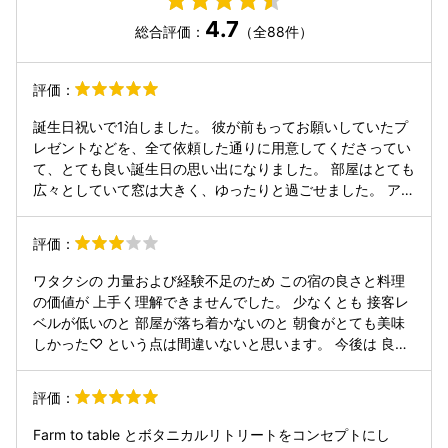
4.7
総合評価：
（全88件）
評価：
誕生日祝いで1泊しました。 彼が前もってお願いしていたプ
レゼントなどを、全て依頼した通りに用意してくださってい
て、とても良い誕生日の思い出になりました。 部屋はとても
広々としていて窓は大きく、ゆったりと過ごせました。 アメ
ニティがたくさん揃っていたので、手ぶらでも来れるのでは
と感じました。 料理は目でも鼻でも舌でも楽しむことができ
評価：
て、野菜中心でも満足感がありました。 希望すればメインを
少なめで作ってもらえるのがありがたかったです。彼は「肉
ワタクシの 力量および経験不足のため この宿の良さと料理
が少ないと満足できないかも」と言っていましたが、食べ終
の価値が 上手く理解できませんでした。 少なくとも 接客レ
わったときには「美味しかったしお腹いっぱいになった」と
ベルが低いのと 部屋が落ち着かないのと 朝食がとても美味
満足そうでした！ 値段的になかなか気軽には来れないです
しかった♡ という点は間違いないと思います。 今後は 良い
が、誕生日や記念日の際にはまた宿泊したいです。
ところを見つけられるよう 精進する所存であります💪('ω'💪)
評価：
Farm to table とボタニカルリトリートをコンセプトにし