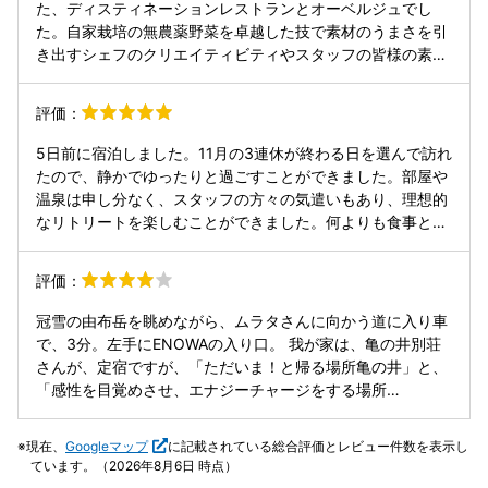
た、ディスティネーションレストランとオーベルジュでし
た。自家栽培の無農薬野菜を卓越した技で素材のうまさを引
き出すシェフのクリエイティビティやスタッフの皆様の素晴
らしいプレゼンテーションやホスピタリティに心揺さぶられ
ました。 また、広々としたお部屋も設えも、部屋付き露天風
評価：
呂も素晴らしかったです。 感動の体験をしに、またリピート
させて頂きます。ありがとうございました。
5日前に宿泊しました。11月の3連休が終わる日を選んで訪れ
たので、静かでゆったりと過ごすことができました。部屋や
温泉は申し分なく、スタッフの方々の気遣いもあり、理想的
なリトリートを楽しむことができました。何よりも食事とア
ペリティフの演出に感服しました。自家栽培の様々な野菜
を、工夫を凝らして調理されています。全ての皿に共通して
評価：
いるのは、新鮮野菜本来の旨味を活かした調理です。私はベ
ジタリアンではありませんが、年を経るにつれて肉よりも野
冠雪の由布岳を眺めながら、ムラタさんに向かう道に入り車
菜を好む身体に変化しています。野菜中心で調理された少量
で、3分。左手にENOWAの入り口。 我が家は、亀の井別荘
の料理が、多種の皿でもてなされるスタイルに魅了されまし
さんが、定宿ですが、「ただいま！と帰る場所亀の井」と、
た。特に年配の方やベジタリアンには喜ばれると思います。
「感性を目覚めさせ、エナジーチャージをする場所
帰り際にシェフと言葉を交わす機会があり、優しい人柄から
ENOWA」、という棲み分けかな。(接客は、亀の井さんの接
野菜への愛情を感じ取ることもできました。今後はリピータ
客を、5、としてのエノワ3です。) 私は、farm to table が、
現在、
Googleマップ
に記載されている総合評価とレビュー件数を表示し
ーとして、年に数回訪れたいと考えています。癒しと美味し
食の基本だと、思いますので、こちらの食のコンセプトは、
ています。（2026年8月6日 時点）
い時間をありがとうこざいました。また訪れます。
日常の食にピッタリ。 まずは、ハーブの香り豊かなガーデン