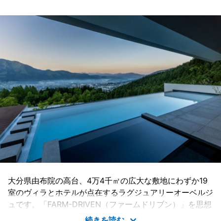
大分県由布院の高台、4万4千㎡の広大な敷地にわずか19
室のヴィラとホテルが点在するラグジュアリーオーベルジ
ュです。「FARM-DRIVEN（ファームドリブン）」を思想
に掲げ、ファームで育まれた大地の恵みを、ニューヨーク
続きを読む