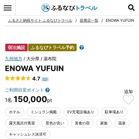
ログイン
お気に入り
ふるさと納税サイト ふるなびトラベル
提携店一覧
ENOWA YUFUIN
宿泊施設
ふるなびトラベル予約
九州地方
大分県
湯布院
ENOWA YUFUIN
4.7
(88)
ご利用目安ポイント
追加
150,000
ホテル
ミシュラン掲載
EV充電設備あり
駐車場あり
露天風呂付客室
景色が良い
美食の宿
家族
温泉
キャッシュレス決済可