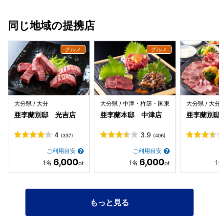
に入り、深呼吸をして、基本の野菜の味を身体に取り入れ、
そこから、レストランへ、という、五感を刺激する演出から
同じ地域の提携店
始まるディナー。 ヘッドシェフ、タシ・ジャムツォ氏自ら朝
採りされたオーガニック野菜に、希少価値ある肉や魚。それ
ぞれが、ソースを繋ぎとして調和し、作り出されるタシ・ジ
ャムツォ氏世界観は、大変心地よい。 まだ、未完成なホテル
かもしれませんが、ENOWAで、心身ともに休めるため、大
分に来る。と感じる方も増えてくるだろう、大分で、訪れる
価値ある場所の一つではある。 デュシタニ京都の五感を感じ
るディナーの導入部分の演出を、思い起こすお部屋の作りで
大分県 / 大分
大分県 / 中津・杵築・国東
大分県 / 大
すが、お散歩中に、可愛い子鹿に会える感動は、この場所の
亜李蘭別邸 光吉店
亜李蘭本邸 中津店
亜李蘭別
価値です。 蛇足…私考で、大変失礼と存じますが、、様々な
生産地50ヶ所以上を歩いて、旬を食べて回った経験から、書
4
3.9
(337)
(406)
かせていただけるならば、１２月から２月は寒を受けた葉野
菜の糖度や旨みが、最高に上がってくる時期。ブーケに見立
ご利用目安
ご利用目安
6,000
6,000
てて、籠盛りされた美しいお野菜たちは、できたら、オーガ
ニックのフレッシュな味も味わいたい。 葉野菜のベイクド
は、理解できるけれど、寒冬のオーガニック野菜のパワーを
感じるには、何となく勿体無い一皿と感じます。炭化した葉
もっと見る
野菜は、ヘルシーではありません。