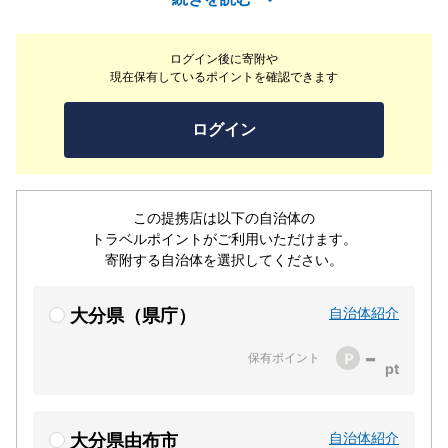
の著名シェフが手掛ける究極の料理として提供します。石
や木などのプリミティブな素材で構成された空間は、風や
ログイン後に寄附や
光といった自然とつながることで心身を解き放ち、本来の
現在保有しているポイントを確認できます
自分へと回帰する「BOTANICAL RETREAT」という極上
の時間を提供します。全室で天然温泉を楽しめる静寂なプ
ログイン
ライベート空間です。
この提携店は以下の自治体の
トラベルポイントがご利用いただけます。
寄附する自治体を選択してください。
自治体紹介
大分県（県庁）
-
保有ポイント
自治体紹介
大分県由布市