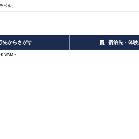
ラベル」
行先からさがす
宿泊先・体験
KIWAMI-