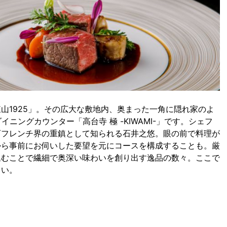
山1925」。その広大な敷地内、奥まった一角に隠れ家のよ
ニングカウンター「高台寺 極 -KIWAMI-」です。シェフ
西フレンチ界の重鎮として知られる石井之悠。眼の前で料理が
から事前にお伺いした要望を元にコースを構成することも。厳
込むことで繊細で奥深い味わいを創り出す逸品の数々。ここで
さい。