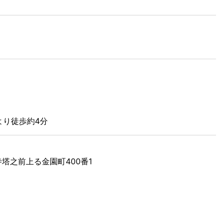
より徒歩約4分
寺塔之前上る金園町400番1