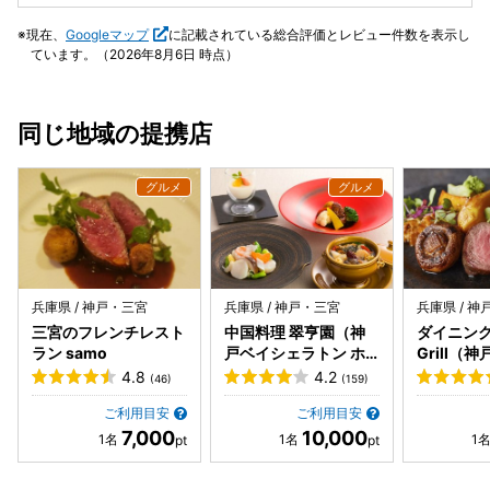
です。
爆発(笑) 脂の甘み×塩だれの旨み×にんにくのパンチは最高♡
これはもう白ごはんもお酒も止まらん。 ◆ヤンニョムチキ
現在、
Googleマップ
に記載されている総合評価とレビュー件数を表示し
ン ジューシーな鶏モモに、 甘辛ヤンニョムだれがしっかり
ています。（2026年8月6日 時点）
絡んでる♡ コクのある甘さがちょうどよくて、 濃いめの味
付けが完全にお酒泥棒。 ◆ナムル盛り合わせ ごま油の香り
がふわっと広がる定番の優秀ポジション。 シャキシャキ食感
同じ地域の提携店
でさっぱりしてるから、 こってり肉の合間に食べると無限に
リセットされるやつ(笑) ◆大皿8秒カルビ サッと炙るだけで
OKな薄切りスタイル。 やわらかさが段違いでとろける♡ 脂
の甘みがじゅわっと広がって、 これは間違いなく必食レベ
ル！ ◆韓国風ホルモン盛り合わせ 焼いてると脂がじゅわっ
と溶けて、 甘みとコクが一気に広がる♡ 韓国風の味付け
で、 ピリッとしたアクセントもあってお酒が止まらん。 ◆
ハツ、レバー ハツはコリコリ食感でクセなくさっぱり系♡
兵庫県 / 神戸・三宮
兵庫県 / 神戸・三宮
兵庫県 / 
噛むほどに旨みがじんわり出てくるのがいい。 レバーはとろ
三宮のフレンチレスト
中国料理 翠亨園（神
ダイニング 
っと濃厚で、鉄分系のコクがしっかり♡ 焼きすぎ注意で、ち
ラン samo
戸ベイシェラトン ホ
Grill（
テル&タワーズ内）
トン ホテ
ょいレアめが最高にうまい。 ◆韓国風甘辛IPPONカルビ し
4.8
4.2
(46)
(159)
内）
っかり甘辛ダレが絡んでて、 コク深い味わいがガツンとくる
ご利用目安
ご利用目安
♡ エゴマの葉で包むと一気に爽やかさプラスされて、 香り
7,000
10,000
もよくてこれがほんまに相性最強すぎた。 ◆盛岡冷麺 つる
っとした麺に、 さっぱりスープが染みてて最高にちょうどい