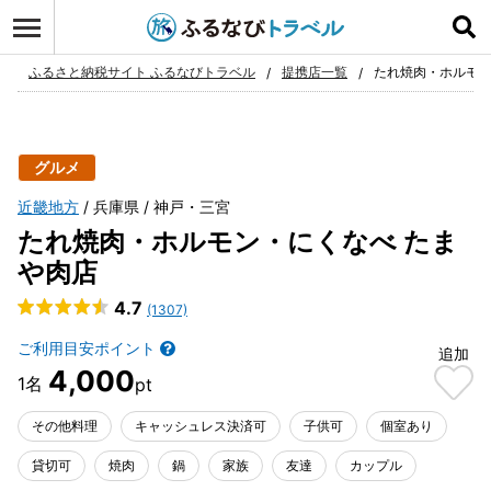
ログイン
お気に入り
ふるさと納税サイト ふるなびトラベル
提携店一覧
たれ焼肉・ホルモン
グルメ
近畿地方
兵庫県
神戸・三宮
たれ焼肉・ホルモン・にくなべ たま
や肉店
4.7
(1307)
ご利用目安ポイント
追加
4,000
その他料理
キャッシュレス決済可
子供可
個室あり
貸切可
焼肉
鍋
家族
友達
カップル