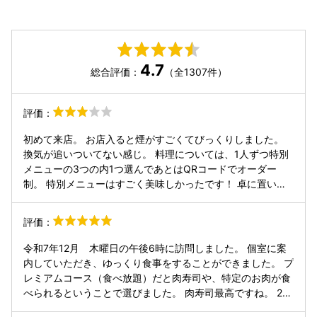
4.7
総合評価：
（全1307件）
評価：
初めて来店。 お店入ると煙がすごくてびっくりしました。
換気が追いついてない感じ。 料理については、1人ずつ特別
メニューの3つの内1つ選んであとはQRコードでオーダー
制。 特別メニューはすごく美味しかったです！ 卓に置いて
るタレも3種類くらいあり、コチュジャンなど置いてるので
味変もできていいかなっと思います！ 塩たんを最初に頼んだ
評価：
のですが、一緒に頼んだレモンがあとから来ると思って焼い
ていたのですがなかなか来ずで、塩も卓にないため困りまし
令和7年12月 木曜日の午後6時に訪問しました。 個室に案
た。 レモンは別注文より塩たんの際に一緒にいるかにしても
内していただき、ゆっくり食事をすることができました。 プ
らえると助かります。 ドリンク飲み放題は大ジョッキの提供
レミアムコース（食べ放題）だと肉寿司や、特定のお肉が食
なので 何回も注文しなくていいので嬉しい！ 塩たんが少し
べられるということで選びました。 肉寿司最高ですね。 2回
分厚目なものもあり、とてもよかったです！ ビビンバやスー
もおかわりしてしまいましたが、到着も早く、（食べ放題だ