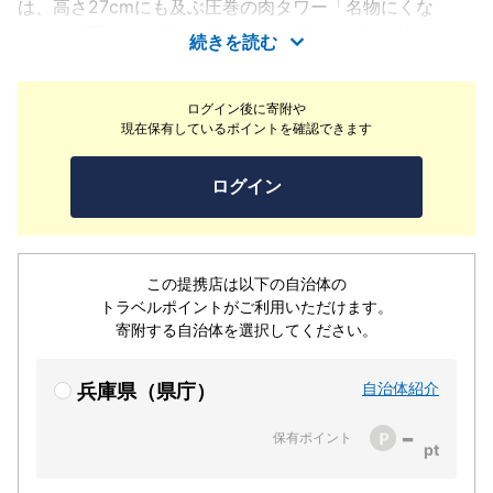
は、高さ27cmにも及ぶ圧巻の肉タワー「名物にくな
べ」。特製ダレで味わう焼肉は、8秒カルビや一本カルビ
続きを読む
など個性豊かなラインナップが揃います。驚きの「時間無
制限食べ放題」コースも提供しており、時間を気にせず存
ログイン後に寄附や
分に肉を堪能できるのが魅力です。店内は個室も完備して
現在保有しているポイントを確認できます
おり、デートや友人との食事はもちろん、お子様連れのご
家族や大人数での宴会まで、幅広いシーンでご利用いただ
ログイン
けます。活気ある空間で、圧倒的な満足感と美味しさをお
届けいたします。
この提携店は以下の自治体の
トラベルポイントがご利用いただけます。
寄附する自治体を選択してください。
自治体紹介
兵庫県（県庁）
-
保有ポイント