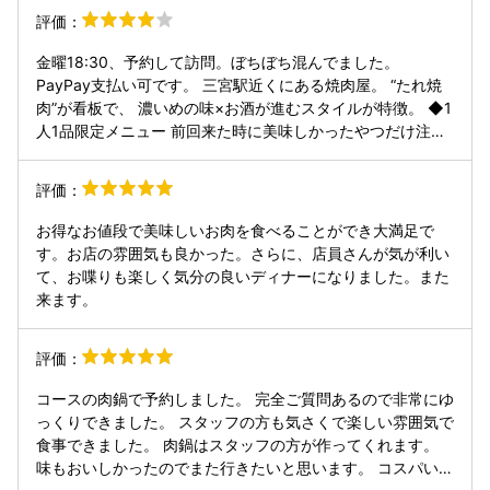
プの時は取り皿必要か聞いてもらえると嬉しいかな。石焼ビ
と高価な料理を何度も頼むとだんだん到着が遅くなるように
評価：
ビンバはとても美味しかったです！ 店員さんはすごく笑顔で
感じていたので ）快適に食事ができました。 その他の料理
っという感じはないけど、丁寧に対応してくれるのでよかっ
もスマホからの注文となり、わざわざ店員さんを呼ばなくて
金曜18:30、予約して訪問。ぼちぼち混んでました。
たです！ 店内喫煙も可能なので、喫煙者の方には ありがた
も良いので気を使わなくて良い点も良かったです。 肉質も何
PayPay支払い可です。 三宮駅近くにある焼肉屋。 “たれ焼
いお店。
度かおかわりしても変わることなくサシがしっかり入ったお
肉”が看板で、 濃いめの味×お酒が進むスタイルが特徴。 ◆1
肉が提供されました。 3時間食べ放題だったのですが、2時
人1品限定メニュー 前回来た時に美味しかったやつだけ注
間で、十分でした。 ご馳走様でした！
文！ ・ハツ刺し 新鮮でクセ全然なくて、 コリッとした食感
が気持ちいい♡ 噛むほどにじんわり旨み出てくるタイプ◎
評価：
・センマイ刺し 柔らかいセンマイに、 甘辛コクのあるサム
ジャンがしっかり絡む◎ さっぱりしてるのに味はちゃんと濃
お得なお値段で美味しいお肉を食べることができ大満足で
くて、 お酒のアテにぴったり。 ◆牛タン 焼いた瞬間の香ば
す。お店の雰囲気も良かった。さらに、店員さんが気が利い
しい香りがたまらん♡ シンプルに塩で食べるのが一番うまい
て、お喋りも楽しく気分の良いディナーになりました。また
って再確認。 ◆ポルチーニ醤油角切りカルビ ゴロっとした
来ます。
サイズ感で食べ応えあり◎ 脂の甘みがじゅわっと広がるけ
ど、 ポルチーニ醤油で意外と後味軽め♡ ◆ロース 赤身の旨
評価：
みがしっかり感じられる王道ポジション。 焼くと香ばしさが
立って、 噛むほどに肉のコクがじんわり♡ 脂は重すぎず、
コースの肉鍋で予約しました。 完全ご質問あるので非常にゆ
ちょうどいいバランスで食べやすい◎ ◆鶏モモ シンプルや
っくりできました。 スタッフの方も気さくで楽しい雰囲気で
けど安定感ある美味しさで、 つい頼んでまうやつ。 鶏の旨
食事できました。 肉鍋はスタッフの方が作ってくれます。
みがダイレクトにくる感じがいい♡ ◆カルビ ニンニク塩だ
味もおいしかったのでまた行きたいと思います。 コスパいい
れ 焼いた瞬間からにんにくの香りが ぶわっと広がって食欲