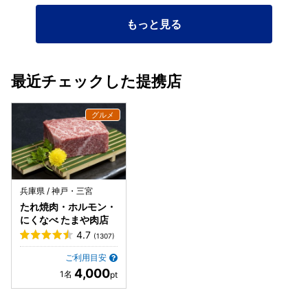
い♡ こってり焼肉のあとにこの爽快感は反則。 ◆抹茶アイ
ス 食後にちょうどいいほろ苦さと甘さのバランス♡ 口の中
もっと見る
さっぱり整えてくれて、 最後まで気持ちよく締められるや
つ。 1人1皿限定です！ ガッツリ肉から〆まで抜かりなし。
最後の最後までちゃんと満足させてくる強いお店。 また来ま
す！ごちそうさまでした～！
最近チェックした提携店
兵庫県 / 神戸・三宮
たれ焼肉・ホルモン・
にくなべ たまや肉店
4.7
(1307)
ご利用目安
4,000