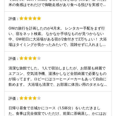
米の食感はそれだけで御馳走感があり食べる悦びを実感でき
ます。くつろげる広い部屋とともに、癒しの宿泊となること
でしょう。
評価：
GWの旅行を計画したのが4月末。 レンタカー手配をまず行
い、宿をネット検索。 なかなか手頃なものが見つからない
中、GW初日に大浴場がある宿が2食付きで2万ちょい！ 大浴
場はタイミングが良かったみたいで、混雑せずに入れまし
た。 夕食は山椒鍋一択、他の料理は既に空きがなく。土地勘
も無いので夕食付きにしましたが、付けて良かったです。
評価：
担々麺等で山椒味には慣れているので、沢山の鶏肉と野菜も
サクサク完食！卵雑炊もお出汁が美味しくて満腹になるまで
清潔な旅館でした。 1人で宿泊しましたが、お部屋も綺麗で
食べました。 最初に提供された茶碗蒸しと付き出し、デザー
エアコン、空気清浄機、湯沸かしなど全部綺麗で必要なもの
トのアイスも美味しかったです。 朝食も小鉢沢山、焼魚、お
が揃ってます。ロビーにはコーヒーメーカーもあって自由に
味噌汁、ご飯、デザートでお腹いっぱいになりました。 レン
飲めます。 大浴場も清潔で、お部屋に体洗い用のタオルなど
タカーで移動したので不便は無かったです。 兵庫県でこの近
も用意してくれているのがすごく良かったです。 おかみさん
辺に来る時はここに来たいです。
もとても気さくで、竹田城の雲海についてのアドバイスもい
評価：
ただけて嬉しかったです。 素泊まりしたけど、事前予約すれ
ばカニ料理もいただけるみたいなのでいつかまたチャレンジ
日帰り昼食で古城かにコース（1.5杯分）をいただきまし
してみたいです。
た。食事は完全個室でいただけ、前菜に茶碗蒸し、かにはお