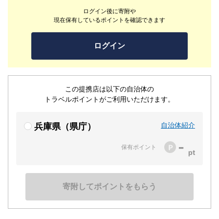
は、それぞれ間取りや意匠が異なる個性豊かな空間です。
ログイン後に寄附や
畳の香りと木の温もりに癒やされる純和風の客室は、日常
現在保有しているポイントを確認できます
の喧騒を忘れ、心からリラックスしたい旅に最適。ゆった
りとした広さの客室のほか、お風呂付きの客室も数室ご用
ログイン
意しております。プライベートな空間で、心ゆくまで寛ぎ
のひとときをお過ごしください。
この提携店は以下の自治体の
トラベルポイントがご利用いただけます。
自治体紹介
兵庫県（県庁）
-
保有ポイント
寄附してポイントをもらう