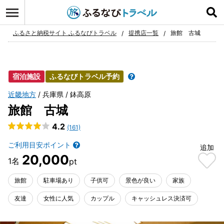
ログイン
お気に入り
ふるさと納税サイト ふるなびトラベル
提携店一覧
旅館 古城
宿泊施設
ふるなびトラベル予約
近畿地方
兵庫県
鉢高原
旅館 古城
4.2
(161)
ご利用目安ポイント
追加
20,000
旅館
駐車場あり
子供可
景色が良い
家族
友達
女性に人気
カップル
キャッシュレス決済可