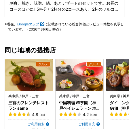
刺身、焼き、味噌、鍋、あとデザートのセットです。お昼の
コースはかに1.5杯分と2杯分の2コースあり、2杯のフルコー
スでは蒸しがにが加わりますが、1.5杯のコースでも量とし
ては十分と感じました。鮮度も問題なく、歴史がある旅館で
現在、
Googleマップ
に記載されている総合評価とレビュー件数を表示し
昔からは経営者も変わっていますが、仲買人がよいかにを仕
ています。（2026年8月6日 時点）
入れてようと継続して頑張ってるんだろうなと感じました。
海からは少し内陸ですが、その分、太平洋側からの移動時間
が短縮できますし、自動車道からのアクセスもよく、あまり
同じ地域の提携店
観光客で混雑することも無いため、ゆっくりと食事すること
ができるとを考えると、おすすめできると思います。道路向
かいにあるやぶ温泉はよい泉質で温まりますので、食事の前
後に併せて利用されてもよいかと思います。
兵庫県 / 神戸・三宮
兵庫県 / 神戸・三宮
兵庫県 / 
三宮のフレンチレスト
中国料理 翠亨園（神
ダイニング 
ラン samo
戸ベイシェラトン ホ
Grill（
テル&タワーズ内）
トン ホテ
4.8
4.2
(46)
(159)
内）
ご利用目安
ご利用目安