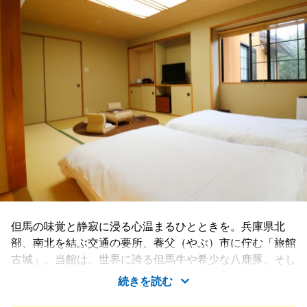
但馬の味覚と静寂に浸る心温まるひとときを。兵庫県北
部、南北を結ぶ交通の要所、養父（やぶ）市に佇む「旅館
古城」。当館は、世界に誇る但馬牛や希少な八鹿豚、そし
て冬の味覚の王者、カニ料理など、但馬の豊かな自然が育
続きを読む
んだ厳選食材を味わえる料理宿です。静寂に包まれた和室