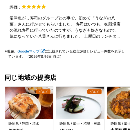
不足事情が影響しているかも。ただ、たれは濃口甘めで食が
評価：
すすみました。量も丁度良い。 次は天丼をいただきに伺いま
す。
沼津魚がし寿司のグループとの事で、初めて「うなぎの八
葉」さんに行かせてもらいました。 寿司はいつも、御殿場店
の流れ寿司に行っていたのですが、うなぎも好きなもので、
気になっていた八葉さんに行きました。 土曜日のランチタイ
ム、それもOPEN時間に丁度着いた為に、一番乗りをしてし
まいました。その時はお客さんが自分達しか居なかったので
現在、
Googleマップ
に記載されている総合評価とレビュー件数を表示し
すが、10分もしないうちに続々と駐車場に車が入って来まし
ています。（2026年8月6日 時点）
た。 人気の理由が人の入りで分かりました。 肝心の料理の
味ですが、なかなかコスパ良い鰻が食べれたと思ってます。
美味しかったですよ～!! 妻と２人で、同じ鰻重（タレ焼きと
同じ地域の提携店
白焼きのコンビ重）を頂きました。 追加でマグロ中トロ握
り、ハマチ握り、エンガワ握りを、それぞれ３カンずつ頼
み、お腹を満たしました。 握りは流れ寿司で御殿場店で頂く
物とほとんど変わらずに、握り寿司も美味しかったですね
～!! また機会を作って、八葉さんに行かせて頂きます。 コス
パ良い鰻が食べれると思いますよ～。
静岡県 / 静岡・清水
静岡県 / 富士・沼津・三島
静岡県 / 