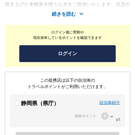
焼き上げた本格炭火焼うなぎをご提供いたします。当店の
うなぎは、関東風の蒸し焼きの工程を加えることで、ふっ
続きを読む
くらと柔らかく仕上げております。なお、関西風のしっか
りとした歯ごたえがお好みのお客様には、その旨お伝えい
ログイン後に寄附や
ただければ可能な限り対応いたします。また、うなぎ料理
現在保有しているポイントを確認できます
だけでなく沼津魚がし鮨グループならではの鮨や天ぷらな
どの上質な和食も豊富にご用意。敷地内には水面が美しい
ログイン
池が広がり、富士山を望む贅沢なロケーションでゆったり
とお食事をお楽しみいただけます。皆様のご来店を心より
お待ち申し上げております。
この提携店は以下の自治体の
トラベルポイントがご利用いただけます。
自治体紹介
静岡県（県庁）
-
保有ポイント