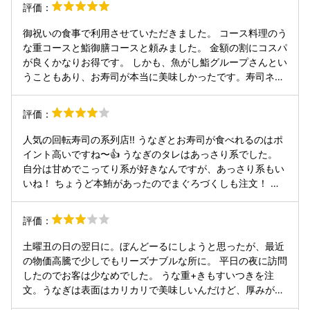
評価：
なぎの骨せんべいも美味しく頂きました。
御祝いの食事で利用させていただきました。 コース料理のう
な重コースと鮨御膳コースと頼みました。 金額の割にコスパ
が良くかなりお得です。 しかも、魚がし鮨グループさんとい
うこともあり、お寿司が本当に美味しかったです。寿司ネタ
も最高なうえに、お刺身も天ぷらも、うなぎも付くなんてか
なりお安いと思いました。 あと、駐車場からの富士山が絶景
評価：
でした。
人気の回転寿司の系列店‼️ うなぎとお寿司が食べれるのはポ
イント高いですね〜👍 うなぎのタレはあっさり系でした。
自分は甘めでこってり系が好きなんですが、あっさり系もい
いね！ ちょうど本鮪があったのでまぐろづくしも注文！ 年
末の最後の週末だったので、なんと割引価格で食べれまし
た。 しかも、お刺身までもサービスしてくれました🙏 味も
評価：
全部美味しかったです😋 また伺いたいと思います😄 ご馳走
様でした🙏
土曜丑の日の翌日に。ぼんどーるにしようと思ったが、最近
の物価高騰で少しでもリーズナブルな所に。 平日の夜に訪問
したのでお客は少なめでした。 うな重+きもすいつきを注
文。うなぎは表面はカリカリで美味しいんだけど、厚みがな
くで全然物足りない。ご飯もも若干硬め？でした。昨今の米