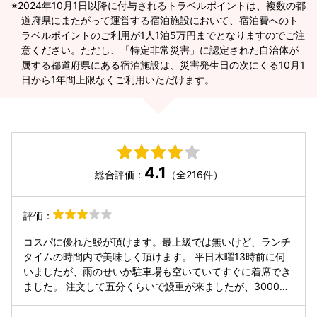
2024年10月1日以降に付与されるトラベルポイントは、複数の都
道府県にまたがって運営する宿泊施設において、宿泊費へのト
ラベルポイントのご利用が1人1泊5万円までとなりますのでご注
意ください。ただし、「特定非常災害」に認定された自治体が
属する都道府県にある宿泊施設は、災害発生日の次にくる10月1
日から1年間上限なくご利用いただけます。
4.1
総合評価：
（全216件）
評価：
コスパに優れた鰻が頂けます。最上級では無いけど、ランチ
タイムの時間内で美味しく頂けます。 平日木曜13時前に伺
いましたが、雨のせいか駐車場も空いていてすぐに着席でき
ました。 注文して五分くらいで鰻重が来ましたが、3000円
としてはちゃんと美味しかったです。なんといっても肝吸い
が安い。プラス100円だなんて。 肝焼きや、帰りに買ったう