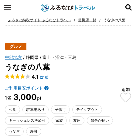
ログイン
お気に入り
ふるさと納税サイト ふるなびトラベル
提携店一覧
うなぎの八葉
グルメ
中部地方
静岡県
富士・沼津・三島
うなぎの八葉
4.1
(216)
ご利用目安ポイント
追加
3,000
和食
駐車場あり
子供可
テイクアウト
キャッシュレス決済可
家族
友達
景色が良い
うなぎ
寿司