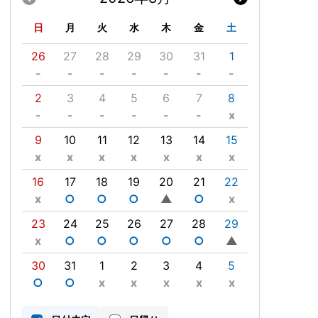
日
月
火
水
木
金
土
26
27
28
29
30
31
1
-
-
-
-
-
-
-
2
3
4
5
6
7
8
-
-
-
-
-
-
x
9
10
11
12
13
14
15
x
x
x
x
x
x
x
16
17
18
19
20
21
22
x
○
○
○
▲
○
x
23
24
25
26
27
28
29
x
○
○
○
○
○
▲
30
31
1
2
3
4
5
○
○
x
x
x
x
x