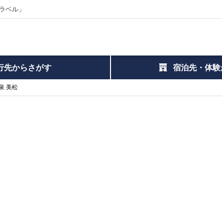
ラベル」
行先からさがす
宿泊先・体験
泉 美松