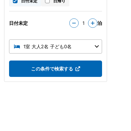
日付未定
日帰り
日付未定
1
泊
1室 大人2名 子ども0名
この条件で検索する