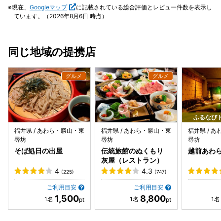
持ってついてきてくださいました。（駐車場が建物前の道路
ん良かったです) ステーキ、蟹、ピザ、 ビール、どれも美味
下さり、良い気分で家路につく事ができました。
現在、
Googleマップ
に記載されている総合評価とレビュー件数を表示し
夜はアイスのサービスもあります。ここでもお酒飲み放題な
を渡った向こうにある為、車が切れるのを待つ間）道路を渡
しすぎて全部は食べきれませんでした😅 朝食の卵かけ御
ています。（2026年8月6日 時点）
のがすごい。 子供のサービスも多く、スタンプラリーをした
った先の駐車場にも、傘を持ったスタッフが待機されてまし
飯、最高でした🥚 良い印象ばかりの思い出になりました！
らプレゼントがもらえて娘も喜んでいました。 人におすすめ
た。このような心遣いがよかったです。 また、是非お邪魔し
したいお宿です。 スタッフさんもみなさん親切でした。あり
たい宿となりました😊
同じ地域の提携店
がとうございました！
ふるなび
福井県 / あわら・勝山・東
福井県 / あわら・勝山・東
福井県 / 
尋坊
尋坊
尋坊
そば処日の出屋
伝統旅館のぬくもり
越前あわ
灰屋（レストラン）
4
4.3
(225)
(747)
ご利用目安
ご利用目安
1,500
8,800