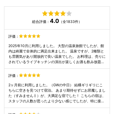
4.0
総合評価：
（全1833件）
評価：
2025年10月に利用しました。 大型の温泉旅館でしたが、館
内は綺麗で全体的に満足出来ました。 温泉ですが、2種類と
も雰囲気があり開放的で良い温泉でした。 お料理は、売りに
されているライブキッチンの演出が楽しくお酒も飲み放題
で、夕食朝食どちらも品数も豊富で味も良かったので、かな
り満足度が高いです。 また、電話で問い合わせした時は は
評価：
してないと言われていた離乳食などのサービスも、当時旅館
側から聞いて頂き準備頂けたので非常に助かりました。（サ
2ヶ月前に利用しました。（GWの中日） 結構ギリギリにこ
ービス対応があるなら、HP等に記載された方が集客に繋が
ちらに空きを見つけて宿泊。 あまり期待せずにお邪魔しまし
るのでは？） 従業員の方は外国人の方が多めでしたが、他の
た（すみません💧）が、大満足な宿でした！ こちらの宿は、
宿泊施設と比べてどの方も愛想が良く、きっちりした接客を
スタッフの人数が思ったより少ない感じでしたが、特に接客
されていました。チェックイン等も人手不足対策をされてお
に不都合はありませんでした。テキパキされてる方ばかり
り、人員•サービスの割り振りのバランスを上手くされてい
で、気持ちよく利用できました。 食事は、夕食も朝食もビュ