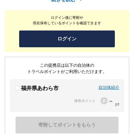
めます。夕食は個室風食事処での人気のバイキングと、総
料理長が地元の旬の食材や海鮮にこだわった会席料理から
ログイン後に寄附や
選べるお宿です。
現在保有しているポイントを確認できます
ログイン
この提携店は以下の自治体の
トラベルポイントがご利用いただけます。
自治体紹介
福井県あわら市
-
保有ポイント
寄附してポイントをもらう