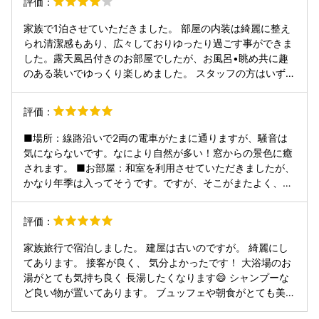
評価：
るなという印象でした。 福井県にまた行く際はぜひ宿泊した
ッフェ形式。 珍しいメニューがあったり、焼きたて握りたて
いと思います。
作りたてのものも多く、美味しくいただきました。色んなも
家族で1泊させていただきました。 部屋の内装は綺麗に整え
のがありすぎて、結局食べられなかったものがたくさん！
られ清潔感もあり、広々しておりゆったり過ごす事ができま
(^_^;)時間はたっぷりあったのですが、お腹に空きがなくて断
した。露天風呂付きのお部屋でしたが、お風呂•眺め共に趣
念💧 大浴場も良かったです。 シャンプーや化粧水の種類が
のある装いでゆっくり楽しめました。 スタッフの方はいずれ
豊富で、日頃使ったことのないものを使って楽しませてもら
も丁寧かつ明るい雰囲気で、まだ小さい子供を連れて行った
いました。もちろんお湯も良かったです。熱いお湯がお好み
のですが、オムツ用のバケツや食事の際の子供用の椅子など
評価：
の方は物足りないと思いますが、ぬるめのお湯は私の好み
も快く提供いただき、非常に好印象でした。 客室のアメニテ
で、のんびりゆったり浸かることかできました。 ただ、残念
ィも揃っているので、不自由なく過ごせます。 大浴場も露天
■場所：線路沿いで2両の電車がたまに通りますが、騒音は
だったのは、部屋にあるお風呂。造りがなんだか古くて暗
風呂が広々としており、こちらも楽しめた他、足湯があった
気にならないです。なにより自然が多い！窓からの景色に癒
い…何かが出てきそうな雰囲気さえしました。（結局、入る
り浴衣や作務衣が選べるのも趣向が凝らされているなと感じ
されます。 ■お部屋：和室を利用させていただきましたが、
勇気がなく…大浴場のみ利用） 食事やお風呂も良かったので
ました。 食事はビュッフェスタイルで、味自体はそれ程悪く
かなり年季は入ってそうです。ですが、そこがまたよく、特
すが、館内の１階ロビーがとても気に入りました。時間帯に
はないのですが、小さな子供を連れている場合は(そもそも
になにか使いにくいなどはなかったです。 ■サービス：売り
もよりますが、お菓子やアイスが用意されていたり、ドリン
こちらの事情なのでこの旅館に関わらずですが)なかなか落
にされてるのがライブキッチンですが、合う合わないはある
クバーが長時間利用可能になっていました。落ち着いた感じ
評価：
ち着いて食べる事ができないかも知れません。 ドリンクは日
と思います。ずっとマイクで料理長が話されているので、静
の音楽が流れ、座り心地良いソファがあり、ゆったりと寛げ
本酒含めて飲み放題(一部有料メニューあり)で良かったので
かにゆっくりと食べるかんじではなさそう。ただ、料理数が
ました。なんなら、部屋にいる時間より、こちらのロビーに
家族旅行で宿泊しました。 建屋は古いのですが。 綺麗にし
すが、食事の際に提供いただける銘柄で土産店の品揃えに無
本当に豊富です！出来たてはマイクでお知らせがその都度あ
いた時間の方が長かったです（笑）（寝てる時間は含まず）
てあります。 接客が良く、 気分よかったです！ 大浴場のお
いものがあり、ここが少し残念だったかと思います。 他はロ
るので、いろんな種類が楽しめます。泊まってる方が多いと
よくわかりませんが、こちらのロビー、なんだかとても良い
湯がとても気持ち良く 長湯したくなります😄 シャンプーな
ビーで無料のスナックやドリンクが楽しめたり、夕方には食
きはお知らせがあると少し並びます。お酒飲む方は、お酒も
『気』が流れてるような…そんな気がしました。 帰りは雨。
ど良い物が置いてあります。 ブュッフェや朝食がとても美味
事会場でアルコールが無料で飲めたりと、いろいろ工夫が凝
飲み放題なのは嬉しいポイント。 このお宿はほかのサービス
チェックアウトしたあと、おかみさんと思われる女性が傘を
しいです。 夕ご飯の、握り寿司、(ねじりハチマキのおじさ
らされていました。 スタッフの方も最後まで笑顔でお見送り
も豊富で、ロビーにドリンクバー、お菓子バーがあったり、