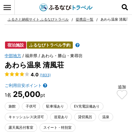
ログイン
お気に入り
ふるさと納税サイト ふるなびトラベル
提携店一覧
あわら温泉 清風荘
宿泊施設
ふるなびトラベル予約
中部地方
福井県
あわら・勝山・東尋坊
あわら温泉 清風荘
4.0
(1833)
ご利用目安ポイント
追加
25,000
旅館
子供可
駐車場あり
EV充電設備あり
キャッシュレス決済可
送迎あり
貸切風呂
温泉
露天風呂付客室
スイート・特別室