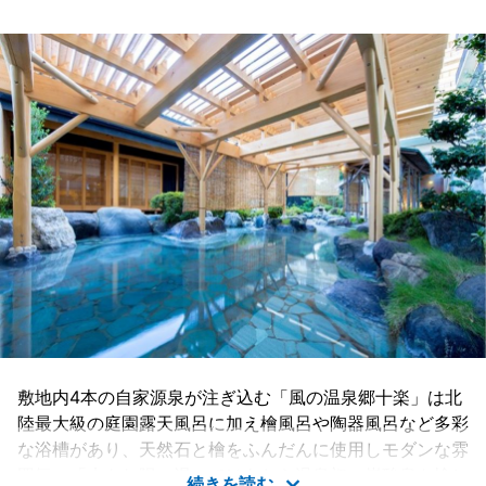
敷地内4本の自家源泉が注ぎ込む「風の温泉郷十楽」は北
陸最大級の庭園露天風呂に加え檜風呂や陶器風呂など多彩
な浴槽があり、天然石と檜をふんだんに使用しモダンな雰
囲気の「木もれ陽の湯」ではあわら温泉初の炭酸泉も愉し
続きを読む