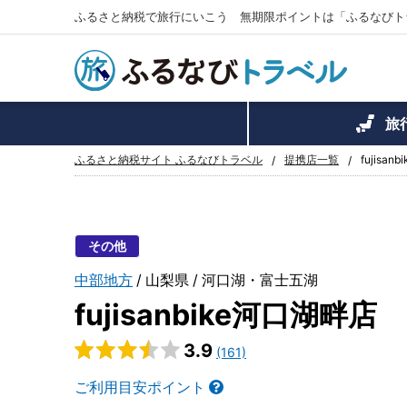
ふるさと納税で旅行にいこう 無期限ポイントは「ふるなびト
旅
ふるさと納税サイト ふるなびトラベル
提携店一覧
fujisa
その他
中部地方
山梨県
河口湖・富士五湖
fujisanbike河口湖畔店
3.9
(161)
ご利用目安ポイント