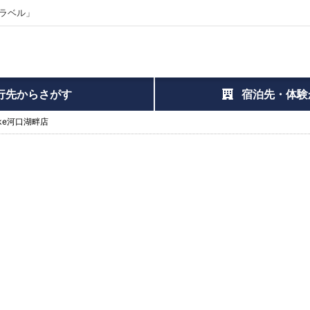
ラベル」
行先からさがす
宿泊先・体験
nbike河口湖畔店