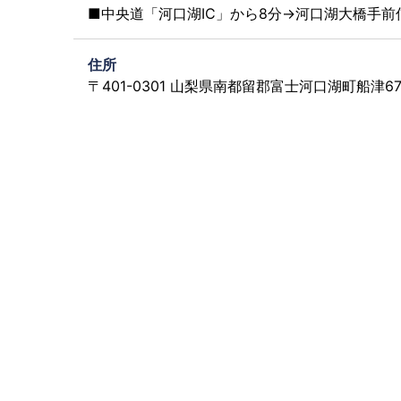
■中央道「河口湖IC」から8分→河口湖大橋手前
住所
〒401-0301 山梨県南都留郡富士河口湖町船津671