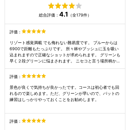
4.1
総合評価：
（全179件）
評価：
リゾート感覚満載 でも侮れない難易度です。 ブルーからは
6900で距離もたっぷりです。 所々林やブッシュに玉を吸い
込まれますので正確なショットが求められます。 グリーンも
早く２段グリーンに悩まされます。 ニセコと言う場所柄から
すれば、料金は良心的には感じます。併設のレストランが別
会計となりますが、パークハイアットのキッチンが入ってい
評価：
ておいしいです。
景色が良くで気持ちが良かったです。コースは初心者でも回
れるので楽しめます。ただ、グリーンが早いので、パットの
練習はしっかりやっておくことをお勧めします。
評価：