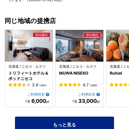
同じ地域の提携店
北海道 / ニセコ・ルスツ
北海道 / ニセコ・ルスツ
北海道 / 
トリフィートホテル＆
MUWA NISEKO
Ruhiel
ポッドニセコ
3.9
4.7
(441)
(345)
ご利用目安
ご利用目安
6,000
33,000
もっと見る