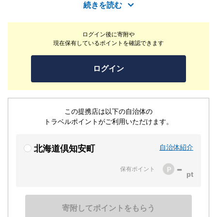
樺林など、自然の植生にも恵まれています。コースはアウ
続きを読む
トが林間・インが丘陵で各ホールとも多彩な景観と変化に
富んだレイアウト。千変万化なアンジュレーションが最後
ログイン後に寄附や
までプレーヤーを楽しませてくれます。全てのカートに日
現在保有しているポイントを確認できます
英中韓の4カ国語対応のGPSを搭載しており、リアルタイ
ムに順位が変化するリーダーズボード機能によりコンペも
ログイン
盛り上がります！レンタルクラブもあるので手ぶらでのご
来場もOK！プロによるレッスンもおすすめです。
この提携店は以下の自治体の
トラベルポイントがご利用いただけます。
自治体紹介
北海道倶知安町
-
保有ポイント
寄附してポイントをもらう