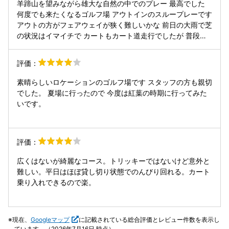
羊蹄山を望みながら雄大な自然の中でのプレー 最高でした
何度でも来たくなるゴルフ場 アウトインのスループレーです
アウトの方がフェアウェイが狭く難しいかな 前日の大雨で芝
の状況はイマイチで カートもカート道走行でしたが 普段は
カート フェアウェイ乗り入れ可 小樽まで車で1時間くらいで
すから 小樽 札幌からなら車でこれますね 千歳空港までは車
評価：
で1時間半くらい 何回か来ていますが 何故かいつもすいてい
ます ラウンド4時間くらいでいけます 空港周辺の混雑するゴ
素晴らしいロケーションのゴルフ場です スタッフの方も親切
ルフ場より こちらをオススメしますね
でした。 夏場に行ったので 今度は紅葉の時期に行ってみた
いです。
評価：
広くはないが綺麗なコース。トリッキーではないけど意外と
難しい。平日はほぼ貸し切り状態でのんびり回れる。カート
乗り入れできるので楽。
現在、
Googleマップ
に記載されている総合評価とレビュー件数を表示し
ています。（2026年7月16日 時点）