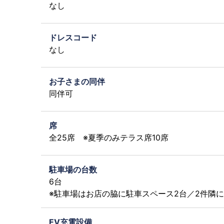
なし
ドレスコード
なし
お子さまの同伴
同伴可
席
全25席 ※夏季のみテラス席10席
駐車場の台数
6台
※駐車場はお店の脇に駐車スペース2台／2件隣
EV充電設備