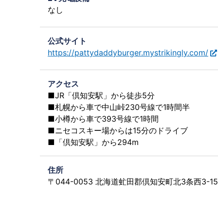
なし
公式サイト
https://pattydaddyburger.mystrikingly.com/
アクセス
■JR「倶知安駅」から徒歩5分
■札幌から車で中山峠230号線で1時間半
■小樽から車で393号線で1時間
■ニセコスキー場からは15分のドライブ
■「倶知安駅」から294m
住所
〒044-0053 北海道虻田郡倶知安町北3条西3-15