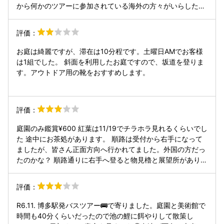
から何かのツアーに参加されている海外の方々がいらしたく
らいでした。 1人でゆっくりと過ごしたい方は是非訪問して
頂きたいです。
評価：
お庭は綺麗ですが、滞在は10分程です。土曜日AMでお客様
は1組でした。 斜面を利用したお庭ですので、坂道を登りま
す。アウトドア用の靴をおすすめします。
評価：
庭園のみ鑑賞¥600 紅葉は11/19でチラホラ見れるくらいでし
た 途中にお茶処があります。 順路は受付から右手になって
ましたが、皆さん正面方向へ行かれてました。外国の方だっ
たのかな？ 順路通りに右手へ登ると物見櫓と展望所がありま
す。庭園が見渡せるくらいの景色です。途中ハートの葉を見
つけました。 ホテル跡のトイレを利用しましたが目に入る部
評価：
分だけでももう少し綺麗にしておけば良いのに残念です。
R6.11. 博多駅発バスツアー🚌で寄りました。庭園と美術館で
時間も40分くらいだったので池の鯉に餌やりして散策し