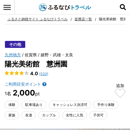
ログイン
お気に入り
ふるさと納税サイト ふるなびトラベル
提携店一覧
陽光美術館 慧洲
その他
九州地方
佐賀県
嬉野・武雄・太良
陽光美術館 慧洲園
4.0
(332)
ご利用目安ポイント
追加
2,000
体験
駐車場あり
キャッシュレス決済可
手作り体験
家族
友達
カップル
女性に人気
子供可