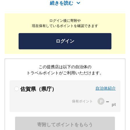
しています。慧洲園は「昭和の小堀遠州」と称された中根
続きを読む
金作によって作庭された池泉回遊式日本庭園です。中世を
思わせるダイナミックな石組みから流れる瀑布と茶畑が印
ログイン後に寄附や
象的に配され武雄を象徴する美しい借景に見事に調和して
現在保有しているポイントを確認できます
います。この調和こそ中根金作が作庭において最もこだわ
りを持ったところで慧洲園の見どころの一つと言えるでし
ログイン
ょう。四季折々の風情を感じながら散策をお楽しみいただ
けます。ゆったりとした時間が流れる文化・芸術のひとと
きをお楽しみください。
この提携店は以下の自治体の
トラベルポイントがご利用いただけます。
自治体紹介
佐賀県（県庁）
-
保有ポイント
寄附してポイントをもらう