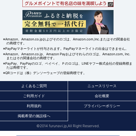
※Amazon、Amazon.co.jpおよびそのロゴは、Amazon.com,Inc.またはその関連会社
の商標です。
※PayPayマネーライトが付与されます。PayPayマネーライトの出金はできません。
※Amazon、Amazon.co.jp、Amazon Payおよびそれらのロゴは、Amazon.com, Inc.
またはその関連会社の商標です。
※PayPay、PayPayのロゴ、ペイペイ、Ｐのロゴは、LINEヤフー株式会社の登録商標ま
たは商標です。
※QRコードは（株）デンソーウェーブの登録商標です。
よくあるご質問
ニュースリリース
ご利用ガイド
会社概要
利用規約
プライバシーポリシー
掲載希望の施設様へ
©2014 furunavi.jp,All Right Reserved.