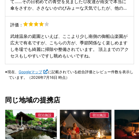
て……その日初めての青空を見ました🙂友達が雨女で本当に
傘をさすか、ささないかのびみょーな天気でしたが、他の地
域は☔雨ザーザーみたいだったので良かったです。
評価：
武雄温泉の庭園といえば、ここより少し南側の御船山楽園が
広大で有名ですが、こちらの方が、季節関係なく楽しめます
し冬場でも綺麗に掃除や整備されています。 頂上までのアク
セスもしやすいですし眺めもいいですね。
現在、
Googleマップ
に記載されている総合評価とレビュー件数を表示し
ています。（2026年7月16日 時点）
同じ地域の提携店