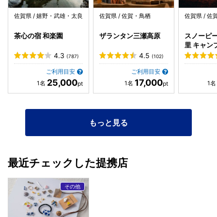
佐賀県 / 嬉野・武雄・太良
佐賀県 / 佐賀・鳥栖
佐賀県 / 
茶心の宿 和楽園
ザランタン三瀬高原
スノーピー
里 キャン
ド＆ヴィ
4.3
4.5
(787)
(102)
ご利用目安
ご利用目安
25,000
17,000
もっと見る
最近チェックした提携店