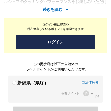
ルシェフのクッキングパフォーマンスをお楽しみいただけ
ます。オードブル、冷製料理、温製料理、肉料理、魚料理
続きを読む
など45品をご用意。サンドイッチ、フレンチトーストな
どのパンメニューも豊富にございます。ビュッフェスタイ
ログイン後に寄附や
ルでお好きなものをお好きなだけお楽しみください。シェ
現在保有しているポイントを確認できます
フコーナーでは人気のローストビーフ他、シェフ特製料理
を1品ご用意。デザートコーナーでは、パティシエ自信作
ログイン
のスイーツを取り揃えております。
この提携店は以下の自治体の
トラベルポイントがご利用いただけます。
自治体紹介
新潟県（県庁）
-
保有ポイント