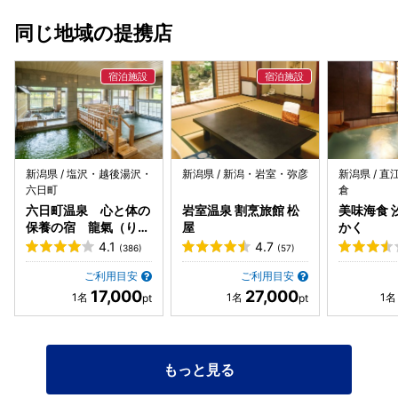
他、今回は食べませんでしたが、卵料理に関しては、専属の
同じ地域の提携店
シェフがいて、好みで出来たてを提供してくれます。 また、
ヨーグルトは新潟で有名なヤスダヨーグルトが提供されてい
ます。 後でホームページを見て気づいたのですが、新潟県北
部の岩船地域で育てられた豚肉をじっくり熟成し、やわらか
さと旨みを引き出したという「黄金豚のハムステーキ」を食
べ忘れたのが悔やまれます。 いくつかのクラウンプラザで朝
食を食べてきましたが、 こちらの朝食は地域色も出しつつ、
その他メニューも豊富で味も良くて、総じて満足度は高いで
新潟県 / 塩沢・越後湯沢・
新潟県 / 新潟・岩室・弥彦
新潟県 / 
す。
六日町
倉
六日町温泉 心と体の
岩室温泉 割烹旅館 松
美味海食 
保養の宿 龍氣（りゅ
屋
かく
うき）
4.1
4.7
(386)
(57)
ご利用目安
ご利用目安
17,000
27,000
もっと見る