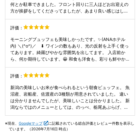
はいい分、落差が残念です。 新潟だし、この程度かなーて感
何とか駐車できました。フロント回りに三人ほどお出迎えの
じです。
方が挨拶をしてくださってましたが、あまり良い感じはしな
かったです。少しばかりフロント回りにある座り心地の良い
椅子でオープン時間を待ちました。椅子回りはガラス張りで
評価：
照明はやや暗く落ち着いた雰囲気で駐車場での戸惑いも少し
ばかり和らいだ気がしました。そしたら、オールデイダイニ
モーニングブュッフェも美味しかったです。✨(ANAホテル
ングシーズンカフェ目当ての方達が多く驚きましたが、スタ
内) ＼(^o^)／ ⬇ ワインの数もあり、光の反射を上手く使っ
ッフさんのスマートな接客で誘導され席について、ワクワク
てあります。綺羅びやかな雰囲気を出してます。 入店前か
が止まりませんでした。それもそのはずでストロベリーフェ
ら、何か期待しています。😀 和食も洋食も、彩りも鮮やか
アと歌っているのに！ランチのサービス付きとシェフによる
な配置になり、ますます美味しそうなセットになりました。
ローストビーフ切り分けのサービス付きがあったからでし
それぞれの味もしっかりしていて美味しくいただきました。
評価：
た。カレーもオリジナルカレーの他にレッドカレーがあり、
(-ω☆) 穏やかな笑顔でスタッフさんが、丁寧な接客をしても
ライスも美味しかったです。サンドイッチに関しても種類豊
らい、気分は更に和やかになります。😀 更に、シェフが、
新潟の美味しいお米が食べられるという朝食ビュッフェ。 魚
富で普通のサンドイッチ、フルーツサンド、BLTサンドと、
その場でオムレツ等を焼いてくれます。美味しいですね。😬
沼産、岩船産、佐渡産の3種類が用意されていました。 違い
てんこ盛りでした。ランチの用意があったから甘いスイーツ
こちら方面にまた来れるなら、リピありですねー。！
は分かりませんでしたが、美味しいことは分かりました。 新
達に飽きることなく食事を楽しめたようです。とにかく種類
2023.10中旬😬 ハハハ、優勝！ 今年は、まだいけてない、
潟ならではのメニューとしては、のっぺ、栃尾あぶらげ、峰
豊富で、贅沢なストロベリーフェアでした。ご馳走さまで
お腹空いたな〜😁 2024.10下旬☺️
村醸造の越後味噌を使った味噌汁、そしてソウルフードとも
す。お腹がもたれるほど食べて後悔しました。(苦笑)
言えるタレかつ、などなど、新潟らしいメニューが豊富で
現在、
Googleマップ
に記載されている総合評価とレビュー件数を表示し
す。 洋食系だと、ロングセラーというホテル特製フレンチト
ています。（2026年7月16日 時点）
ースト。これは実にふわトロな食感で、たっぷりのメープル
シロップをかけて食べたらとても美味しかったです。 その