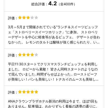
4.2
総合評価：
（全400件）
評価：
3月～5月まで開催されてている”ランチ＆スイーツビュッフ
ェ「ストロベリースイーツホリック」”に参加。 ストロベリ
ーデザートを中心に軽食等があるビュフェ。 デザートが合わ
なかった。 レモンのタルトは酸味が強く感じられたり、いく
つかのデザートも食感が合わなかった。周りでは「おいし
い」という声もあったので個人的に合わなかっただけかと思
評価：
う。 しかし、苺ショートケーキのスポンジ生地は、しっとり
感と食感が良かった。またローストビーフも脂部分がほとん
平日11:30スタートでクリスマスランチビュッフェを利用し
どない肉そのものを感じられる料理で美味しかった。 コーヒ
ました。 ロビーから素敵！ 皆さん同時スタートのようなの
ーの種類とデザートに生苺があればと感じた。 もう少し〇〇
で混んでいました..時間ずらせばよかった.. ローストビーフ
があればという感が強くちょっと残念だった。
が美味しい！パンも美味しい！トナカイのムースも美味し
い！ サンドイッチはパサパサで好みではありませんでした..
お隣の席が少し近いので気になりますが、他のホテルよりも
評価：
雰囲気があるので悪くないです。 レジ対応の方が無愛想なの
が残念です。忙しいようですが、もう少しホスピタリティ研
ANAクラウンプラザホテル新潟の利用は今まで、ほぼ1回も
修徹底した方が評価上がると思います。 ホテル自体の雰囲気
ありません。駐車場は、わかりずらく看板の誘導の通りに、