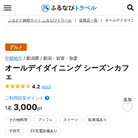
ログイン
お気に入り
ふるさと納税サイト ふるなびトラベル
提携店一覧
オールデイダイニン
グルメ
中部地方
新潟県
新潟・岩室・弥彦
オールデイダイニング シーズンカフ
ェ
4.2
(400)
ご利用目安ポイント
追加
3,000
その他料理
ブッフェ
スイーツ
駐車場あり
子供可
EV充電設備あり