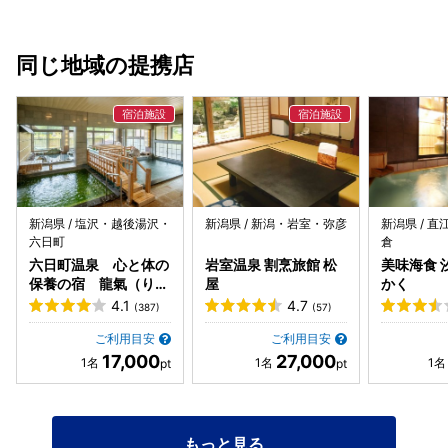
渡の加茂湖の牡蠣、佐渡のあん肝、甲イカ、北方四島のバフ
けがあった。 玉子焼きのスフレタイプ好みじゃない。出汁も
ンウニ、佐渡のメダイ、新潟のアジ、山北のズワイガニと、
薄いし。 玉子焼きと胡桃、酢の物の太巻きは不味かった。巻
どれも素材の良さを感じる一貫ばかり。 締めには胡桃が入っ
かれてるのが卵と酢の物なので酢が効き過ぎた酢飯と相まっ
同じ地域の提携店
た太巻き、そして村上の紅茶。 地元の食材を活かした握りと
て、ただの酸っぱい太巻き。原信の惣菜コーナーの太巻きの
料理を、目の前で店主が丁寧に仕上げていく姿を眺めながら
が美味しい。 【接客】 若いお弟子さん達の方が接遇できて
いただく時間は、寿司屋ならではの醍醐味。 今回もあっとい
る。店主は、感じ悪い。「何日間くらい熟成されたんです
う間の2時間半でした。
か？」の問いに「9日間です。」とそっけなく、さっと離れ
る。繋がる会話はしようとしない。 お弟子さんにもカウンタ
ー内でメンチ切って睨んだり、通りすがりに小声で「ど
け。」と言ったり。お客さんは見てるところは見てますか
ら。良い気分で楽しむことができなかった。
新潟県 / 塩沢・越後湯沢・
新潟県 / 新潟・岩室・弥彦
新潟県 / 
六日町
倉
六日町温泉 心と体の
岩室温泉 割烹旅館 松
美味海食 
保養の宿 龍氣（りゅ
屋
かく
うき）
4.1
4.7
(387)
(57)
ご利用目安
ご利用目安
17,000
27,000
もっと見る