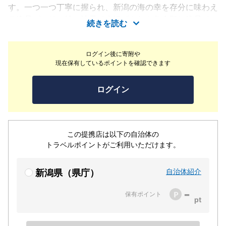
す。一つ一つ丁寧に握られ、新潟の海の幸を存分に味わえ
る逸品ばかり。特に地元で水揚げされた魚介類は絶品で、
続きを読む
口に入れると新鮮さと旨みが広がります。つまみと共に、
新潟の山海の恵みを存分に堪能でき地元の人々に愛されて
ログイン後に寄附や
います。店内はアットホームな雰囲気で、家族や友人との
現在保有しているポイントを確認できます
食事にぴったりです。ぜひ足を運んでみてください。
ログイン
この提携店は以下の自治体の
トラベルポイントがご利用いただけます。
自治体紹介
新潟県（県庁）
-
保有ポイント