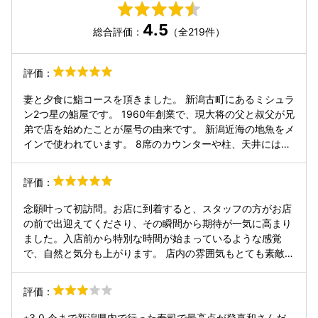
4.5
総合評価：
（全219件）
評価：
妻と夕食に鮨コースを頂きました。 新潟古町にあるミシュラ
ン2つ星の鮨屋です。 1960年創業で、現大将の父と叔父が兄
弟で店を始めたことが屋号の由来です。 新潟近海の地魚をメ
インで使われています。 8席のカウンターや柱、天井には白
木が使われ、壁はベージュを基調とした、洗練された美しい
内装でした。 提供されているコースは、 「おまかせ
評価：
@25,000円(税サ込)」 一本です。 そして以下の料理を頂き
ました。つまみと鮨が交互に提供されました((ツ):ツマミ)
念願叶って初訪問。お店に到着すると、スタッフの方がお店
(ツ) 佐渡ホタルイカ、うるい、酢味噌和え →春を感じる先付
の前で出迎えてくださり、その瞬間から期待が一気に高まり
でした。 (鮨) 佐渡のアラ(スズキの仲間, ≠九州のアラ) →弾
ました。入店前から特別な時間が始まっているような感覚
力が心地良い (鮨)サクラマス →肉厚ねっとりで余韻がありま
で、自然と気分も上がります。 店内の雰囲気もとても素敵
した (ツ)佐渡真フグの白子塩焼き, フグ卵, ご飯 → トロリと
で、スタッフの皆さんの接客も温かく心地よいものでした。
した白子に、ピリッとした塩気のある「ふぐの子」が絶妙に
印象的だったのは、お店全体に流れる空気感です。周りのお
評価：
マッチ (鮨)南蛮エビ(甘エビ) →ねっとり、甘い！ (鮨)佐渡の
客さんもみなさん本当に楽しそうに過ごされていて、お店全
どぐろ →硬く握らず、私の手にそっとお鮨を置いて下さいま
体が明るく幸せな雰囲気に包まれていました。 そんな素敵な
⭐︎3.0 今まで新潟県内で行った寿司で最高点が登喜和さんだ