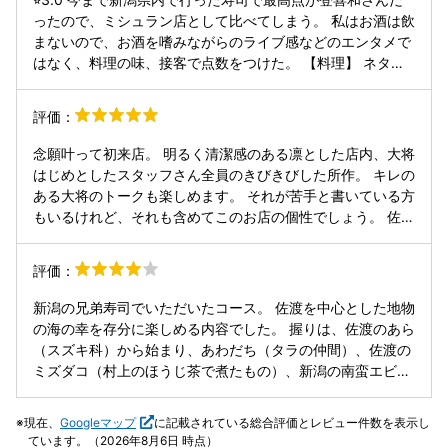
した。柔らかくてトロける美味しさ！ (ツ)アオサと梅の茶碗
空間の中でいただくお食事は、もちろん期待以上。どのお料
ったので、ミシュラン店として比べてしまう。 私はお酒は飲
蒸し →ノリの良い香りが広がりました (鮨)佐渡マグロ 赤身
理も丁寧に作られていて、一品一品に感動がありました。美
まないので、お酒を嗜みながらのライブ感などのエンタメで
→ゼリーのように柔らかい (鮨)佐渡マグロ トロ →脂多めで
味しいだけではなく、その場の雰囲気やサービスも含めて楽
はなく、料理の味、接客で点数をつけた。 【料理】 ネタの
旨味はやや少なめ (ツ)佐渡あんこう肝 →柔らかい！ほのかに
しめるので、食事の時間そのものが特別な体験になります。
仕込み、握りは登喜和さんのが大分上だった。酢飯は酢が強
甘いタレが美味しい (鮨)コウイカ with 生姜 → コリッとした
料理、接客、空間、そしてお店に集まる人たちまで含めて魅
すぎる。ネタの旨味をダメにしている。登喜和さんのよう
歯ごたえがあるのに、噛むほどに柔らかい。絶妙な食感！
評価：
力にあふれたお店でした。念願だった訪問でしたが、期待を
な、ネタとシャリの一体感がない。握りは粒と粒の間に空間
(鮨)バフンウニ →唯一の非新潟産。トロける美味しさ (ツ)バ
裏切るどころか、それ以上の素晴らしい時間を過ごすことが
があり一口噛むと解けてしまう。二口で食べ終わるが手の先
イ貝串焼き →香ばしい！ (鮨)アワダチ →なかなかの弾力
念願叶って初来店。 明るく清潔感のある凛とした店内、大将
できました。またぜひ伺いたいです。
に7.8粒程残ってしまう。ご飯は硬め炊きなのは分かるけ
(鮨)中トロ漬け、スルメイカのペースト入り →トロの旨味と
はじめとしたスタッフさん全員のきびきびした所作。 キレの
ど、一等米ではないね。ご飯自体の旨味少ない。 ネタの仕込
イカのワタのコクが良い相性 (ツ)村上のもずく (鮨)毛蟹(手
ある大将のトークも楽しめます。 それが苦手と書いている方
みも微妙。真鯛、サワラ、スルメイカ、牡蠣、白子は生臭さ
巻き) ・あら汁 ・太巻き(たまご、かんぴょう、くるみ) ・た
もいるけれど、それも含めてこのお店の個性でしょう。 佐渡
が若干あり。スルメイカや白子に関しては「醤油だと強過ぎ
まご ・村上の紅茶 お鮨もつまみも美味しかったです。 ウニ
など地元産を中心とし、丁寧に下ごしらえされたネタの
て角が立つから塩で。」と店主が言っていたが、逆に醤油の
以外はすべて新潟産で、改めて新潟が誇る食材の層の厚さを
数々、美しい料理の数々。 マグロやブリは言わずもがな、ア
評価：
方でカバーしてくれた方が食べやすかった。 大アナゴ焼き、
実感しました。 飲み物はお茶だけを頂きました。この後車運
ジや鰆はこれまでの概念を覆されました。 お酒も楽しみ、こ
のどぐろはふっくら柔らかくて臭みもなくて美味しかった。
転のため新潟の美味しいお酒が飲めず、とても残念でした。
の価格はお得感すらある素晴らしいお店でした。 また必ずや
新潟の兄弟寿司でいただいたコース。 佐渡を中心とした地物
雲丹も普通に美味しかった。 ガリは砂糖なしの酢のみで不味
大将は一品毎に、食材や調理法をとても丁寧に説明してくだ
伺いたい。
の海の幸を存分に楽しめる内容でした。 握りは、佐渡のあら
い。 スペシャリテの南蛮海老は大きめ、新鮮で口当たり良い
さいました。スタッフの方々も感じが良く、終始心地よい時
（スズキ科）から始まり、あわだち（タラの仲間）、佐渡の
のに、酢がきついシャリと握りで残念。 マグロは中トロも赤
間を過ごせました。 お会計はほぼ50K円でした。 新潟の魚
ミズダコ（村上のほうじ茶で煮たもの）、新潟の南蛮エビ。
身も、熟成はされてたけど登喜和さんの方が旨味が引きださ
介を存分に堪能しました。 ご馳走様でした。
さらに南蛮エビを食べて育ったという佐渡ののどぐろなど、
れてシャリとの絶妙な融合感があった。 ちなみにここの店主
地元ならではのネタが続きます。 途中には、あおさと梅の茶
は熟成9日と言っていたが、登喜和さんは熟成20日と言って
現在、
Googleマップ
に記載されている総合評価とレビュー件数を表示し
碗蒸し。 佐渡の定置網のマグロ（中トロ〜大トロの間）、佐
いた。登喜和さんの熟成の方が段違いに繊細な奥行きや口溶
ています。（2026年8月6日 時点）