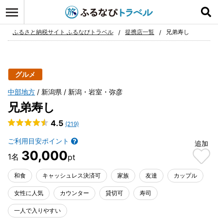
ログイン
お気に入り
ふるさと納税サイト ふるなびトラベル
提携店一覧
兄弟寿し
グルメ
中部地方
新潟県
新潟・岩室・弥彦
兄弟寿し
4.5
(219)
ご利用目安ポイント
追加
30,000
和食
キャッシュレス決済可
家族
友達
カップル
女性に人気
カウンター
貸切可
寿司
一人で入りやすい