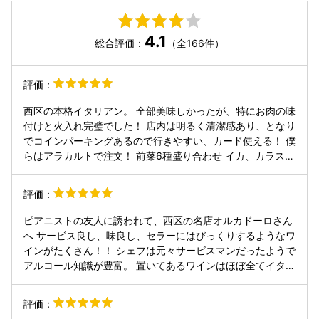
4.1
総合評価：
（全166件）
評価：
西区の本格イタリアン。 全部美味しかったが、特にお肉の味
付けと火入れ完璧でした！ 店内は明るく清潔感あり、となり
でコインパーキングあるので行きやすい、カード使える！ 僕
らはアラカルトで注文！ 前菜6種盛り合わせ イカ、カラスミ
のペペロンチーノ サワラのアクアパッツァ 松坂中のステー
キ 量はなかなか多め。上記のメニューで二人でピッタリ。
評価：
店主さんからはこだわりをちゃんと感じれる本格的なお店
で、大満足。ご馳走様でした！
ピアニストの友人に誘われて、西区の名店オルカドーロさん
へ サービス良し、味良し、セラーにはびっくりするようなワ
インがたくさん！！ シェフは元々サービスマンだったようで
アルコール知識が豊富。 置いてあるワインはほぼ全てイタリ
アワインのみのこだわり✨☺️ 気軽に楽しめるイタリア料理な
らでは！ ディナーはワインと共に料理を食べることをおすす
評価：
めします😆