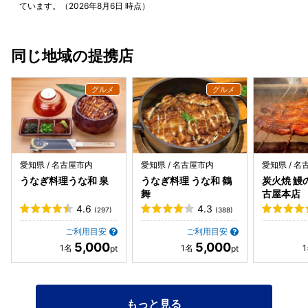
が届くと言う感じで、帰る時には心地よい気持ちになれるお
ています。（2026年8月6日 時点）
店でした。
同じ地域の提携店
愛知県 / 名古屋市内
愛知県 / 名古屋市内
愛知県 / 
うなぎ料理うな和 泉
うなぎ料理 うな和 鶴
炭火焼 鰻
舞
古屋本店
4.6
4.3
(297)
(388)
ご利用目安
ご利用目安
5,000
5,000
もっと見る