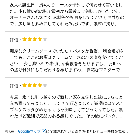
友人の誕生日 男4人で コースを予約して伺わせて貰いまし
た。少し濃いめの味で最初から最後まで美味しかったです。
オーナーさんも気さく 素材等の説明をしてくださり男性なの
で、少し量も多めにしてくれたみたいです。素材に拘り、ど
れも本当に美味しかったです。パンも美味しく おかわりさ
せて頂きました。また、行きたいと思うお店です。ありがと
評価：
うございました。
濃厚なクリームソースでいただくパスタが旨旨。 料金追加を
しても、ここのお店はクリームソースのパスタを食べてくだ
さい。 少し濃いめの味付けが食欲をそそりますし、 お皿へ
の盛り付けにもこだわりを感じますね。 寡黙なマスターです
が、食に対する真剣さが伝わってくる料理の数々でした。 店
内は明るくゆったりした印象です。 周りにコインパーキング
評価：
も多数あり、止められない時は西区役所の駐車場利用となり
ますね。 夜は訪問していないですが、高いクオリティが期待
今度、近くに引っ越すので新しい家を見学した後にふらっと
できそうですね！
立ち寄ってみました。 ランチで行きましたが前菜に出て来た
ブルケスッタがめちゃくちゃ美味しくてびっくりでした。素
朴だけど繊細で気品のある感じでした。 その後にパスタ、メ
インといただきましたが、季節の野菜をふんだんに使って美
味しかったです。 サービスもシンプルだけど痒いところに手
現在、
Googleマップ
に記載されている総合評価とレビュー件数を表示し