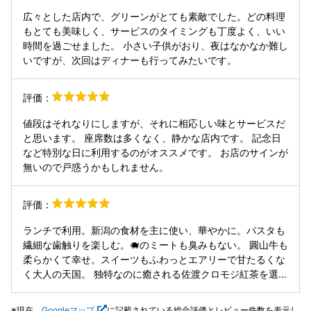
ティークの家具や花のしつらえが上品に調和しています。気
広々とした店内で、グリーンがとても素敵でした。どの料理
負わせる華美さではなく、料理と丁寧に向き合える落ち着き
もとても美味しく、サービスのタイミングも丁度よく、いい
があり、自分へのご褒美にふさわしい雰囲気でした。 料理は
時間を過ごせました。 小さい子供がおり、夜はなかなか難し
全体に質が高く、とくに手打ちパスタとエゾジカが印象的で
いですが、次回はディナーも行ってみたいです。
す。ブリのバットゥータは脂の旨みにスプラウトの青い香り
が重なり、枝豆の食感も良いアクセント。 ズワイガニのパス
評価：
タは、もっちりした麺に蟹の旨みと春らしい野菜の軽やかさ
が調和していました。 オレキエッテは濃いラグーをしっかり
値段はそれなりにしますが、それに相応しい味とサービスだ
受け止め、噛むほどに旨みが広がります。 メインのエゾジカ
と思います。 座席数は多くなく、静かな店内です。 記念日
はしっとりやわらかく、臭みがなく、それでいて赤身の力強
など特別な日に利用するのがオススメです。 お店のサインが
さは十分。二種のソースも肉の魅力を引き立てていました。
無いので戸惑うかもしれません。
評価：
ランチで利用。新潟の食材を主に使い、華やかに。パスタも
繊細な歯触りを楽しむ。🐗のミートも臭みもない。 圓山牛も
柔らかくて幸せ。スイーツもふわっとエアリーで甘たるくな
く大人の天国。 独特なのに癒される佐渡クロモジ紅茶を選ん
で新潟旅行を〆た。 このコースでこの値段はコスパ良すぎで
す。
現在、
Googleマップ
に記載されている総合評価とレビュー件数を表示し