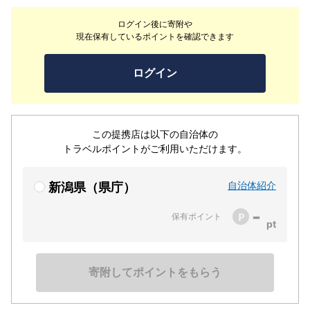
とができる、そんなありそうでなかったお店です。2020
ログイン後に寄附や
年ミシュランガイド新潟特別版にて一つ星を獲得。2021
現在保有しているポイントを確認できます
年/2022年/2023年/2024年/2025年 Gault&Millau
Japon 掲載。2024年8月22日リニューアルオープンしオ
ログイン
ープンキッチンへと生まれ変わりました。
この提携店は以下の自治体の
トラベルポイントがご利用いただけます。
自治体紹介
新潟県（県庁）
-
保有ポイント
寄附してポイントをもらう