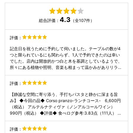
4.3
総合評価：
（全107件）
評価：
記念日を祝うために予約して伺いました。テーブルの数が4
つと限られているにも関わらず、1人で予約できたのは幸い
でした。店内は開放的かつ白と木を基調としているようで、
所々にある植物や照明、音楽も相まって温かみがありリラッ
クスできる空間です。テーブルの上に個性的な形状の花瓶と
共に花が活けてあるのも落ち着く要因だったかと思われま
評価：
す。 提供される料理はどれも色鮮やかで絵になるものばかり
で、白一色の皿に対して映えるものでした。味もまた外見に
【静謐な空間に寄り添う、手打ちパスタと静かに深まる旨
見劣りすることないもので、いずれも好意的な味わいで長い
み】 ◆今回の品◆ Corso pranzo-ランチコース- 6,600円
間口に含んでいたいものでした。ホワイトアスパラのイン パ
（税込） アルテルナティヴァ（ノンアルコールワイン）
デッラ(炒め物?)が印象的で、甘くて口当たりも柔らかいアス
990円（税込） ◆評価◆ 食べログ参考:3.83点（111人） 総
パラとソースの組み合わせが忘れられません。 次は別の時期
合：4.0点 味：4.0点 サービス：3.7点 雰囲気：3.9点 コス
に伺い、また異なる有意義な体験をしたいものです。
パ：3.8点 ◆注目ポイント◆ 味 4.0点 雰囲気 3.9点 白を
評価：
基調にした店内は、照明をやや落とした静かな空間で、アン