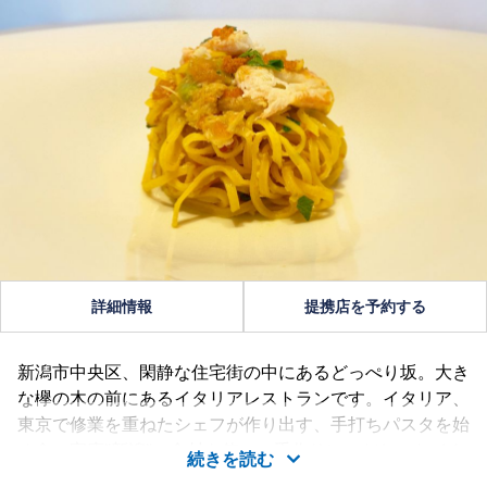
詳細情報
提携店を予約する
新潟市中央区、閑静な住宅街の中にあるどっぺり坂。大き
な欅の木の前にあるイタリアレストランです。イタリア、
東京で修業を重ねたシェフが作り出す、手打ちパスタを始
め食の宝庫”新潟”の食材を使い、手作りにこだわったイタ
続きを読む
リア料理を記念日や特別な日、日常的にコースを味わうこ