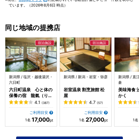
ています。（2026年8月6日 時点）
同じ地域の提携店
新潟県 / 塩沢・越後湯沢・
新潟県 / 新潟・岩室・弥彦
新潟県 / 
六日町
倉
六日町温泉 心と体の
岩室温泉 割烹旅館 松
美味海食 
保養の宿 龍氣（りゅ
屋
かく
うき）
4.1
4.7
(387)
(57)
ご利用目安
ご利用目安
17,000
27,000