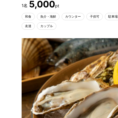
5,000
和食
魚介・海鮮
カウンター
子供可
駐車場
友達
カップル