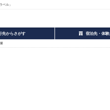
ラベル」
行先からさがす
宿泊先・体験
蠣屋