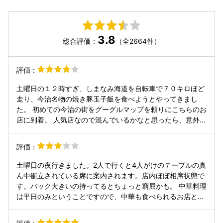
3.8
総合評価：
（全2664件）
評価：
土曜日の１２時すぎ、しまなみ海道を自転車で７０キロほど
走り、今治名物の焼き豚玉子飯を食べようとやってきまし
た。 初めての今治の街をグーグルマップを頼りにこちらのお
店に到着。 人気店なので混んでいるかなと思ったら、意外に
すぐに案内されました。 駐車場がいっぱいだったので、入り
たくても入れないお客さんとかいるのかな。 友人と２人だっ
評価：
たので、玉子飯Aセット（唐揚げつき）と玉子飯Bセット（海
老天つき）をそれぞれ注文。各１３００円。 しばらくして運
土曜日の夜行きました。2人で行くと4人がけのテーブルの真
ばれてきたそれぞれのセットの唐揚げと海老天をシェアしま
ん中衝立されている席に案内されます。店内ほぼ相席状態で
した。 まずは玉子飯。 焼き豚は一口大に刻まれたものが玉
す。バック大きいの持ってるとちょっと窮屈かも。 中華料理
子の下に隠れていて、たれと一緒に玉子・焼き豚・ご飯を口
は平日のみということですので、中華も食べられるお店と思
に放り込んだら、至福です。 確かに美味しいな。ジャンクだ
って土曜日行ってしまうと焼豚玉子飯しか頼めないというシ
けど。 唐揚げはそれほど味がついてなくて、卓上の塩を少し
ョッキングな事態になりますので注意が必要です！私は正直