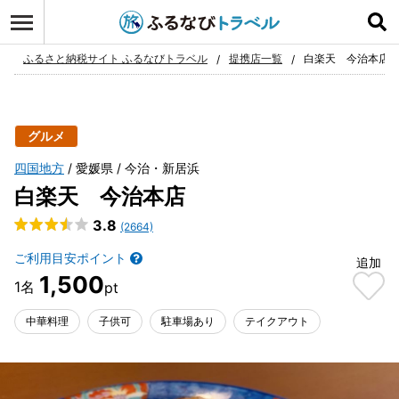
ログイン
お気に入り
ふるさと納税サイト ふるなびトラベル
提携店一覧
白楽天 今治本店
グルメ
四国地方
愛媛県
今治・新居浜
白楽天 今治本店
3.8
(2664)
ご利用目安ポイント
追加
1,500
中華料理
子供可
駐車場あり
テイクアウト