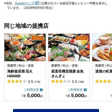
ました。シンプルながらクセになる味で、また食べたくなる
現在、
Googleマップ
に記載されている総合評価とレビュー件数を表示し
一品。今治に来たらぜひ立ち寄りたいおすすめのお店です。
ています。（2026年8月6日 時点）
同じ地域の提携店
愛媛県 / 松山・道後
愛媛県 / 松山・道後
愛媛県 / 
海鮮釜居酒 花火
産直収穫居酒屋 金魚
道後の町
HANABI
きんぎょ
3.5
3.2
(176)
(198)
ご利用目安
ご利用目安
5,000
5,000