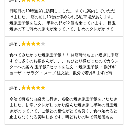
評価：
かけていただきました。 海老天はそのまま食べるのが海老の
ショックでした。⋯しかし頼んだ焼豚玉子飯はとても美味し
風味良くベスト。 さすが愛媛を代表するB級グルメはなかな
かった！元祖の店だし土日は中華もやってたら回らなくなる
日曜日の19時過ぎに訪問しました。 すぐに案内していただ
か楽しい食事でした。
んだろうな。悪あがきで小エビの天ぷら付きのセットを頼み
けました。 店の前に10台は停められる駐車場があります。
ました。デザートに杏仁豆腐も♪
焼豚玉子飯を注文。 半熟の卵が２個も乗っています。 目玉
焼きの下に薄めの豚肉が乗っていて、甘めのタレがかけてあ
ります。 食べやすくサクサク食べられちゃいます。 私は焼
豚玉子飯辛玉を頼みましたが目玉焼きで辛さが中和されてし
評価：
まったのか全然辛くなかったです。 セットもあり、値段もお
手頃でご当地グルメを食べられて満足です。
食べてみたかった焼豚玉子飯！！ 開店時間ちょい過ぎに来店
すでに多くのお客さんが、、、 おひとり様だったのでカウン
ターへの案内 玉子飯Cセットを注文 ・焼豚玉子飯 ・揚げギ
ョーザ ・サラダ ・スープ 注文後、数分で着丼‼️ まずは写真
撮影を！！と、 焼豚玉子飯の通な食べ方に書かれてあるよう
に いただきました😋 このタレが抜群に美味しい◎ 食欲もそ
評価：
そりたまごの甘みも絡んで最高！！ あっという間に完食！
続々とお客さん来てましたが、回転も良いようで 待っている
今治で有名な白楽天に行き、名物の焼き豚玉子飯をいただき
時間はそう多くは無さそうでした。 また今治に寄った際は食
ました。甘辛いタレがしっかり絡んだ焼き豚に半熟の目玉焼
べに行きたいと思います
きがのっていて、ご飯との相性がとても良く、食べ始めると
止まらなくなる美味しさです。噂どおりの味で満足感もあ
り、ボリュームもしっかりしているのでお腹いっぱいになり