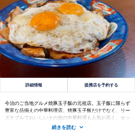
詳細情報
提携店を予約する
今治のご当地グルメ焼豚玉子飯の元祖店。玉子飯に限らず
豊富な品揃えの中華料理店。焼豚玉子飯だけでなく、リー
ズナブルでおいしいその他の中華料理も人気が高く、セッ
トメニューや一品料理も充実しています。昼はビジネスマ
続きを読む
ンや主婦、夜はお1人様からファミリーまで多く利用され