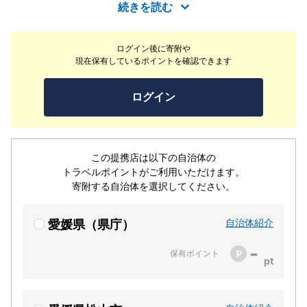
後水道で捕れた新鮮な海の幸がメイン。中でもオススメは
続きを読む
『鯖姿造里』で、お客様の注文を受けた直後にいけすから
取り出し、活きたまま即調理する新鮮さ抜群の一品。新鮮
ログイン後に寄附や
な鯖だからこそ味わえる独自の旨味は、食べた人にしかそ
現在保有しているポイントを確認できます
の美味しさは実感できません。水産会社直営店だからこそ
楽しめる上質な魚料理を、一度存分に味わってみません
ログイン
か。
この提携店は以下の自治体の
トラベルポイントがご利用いただけます。
寄附する自治体を選択してください。
自治体紹介
愛媛県（県庁）
-
保有ポイント