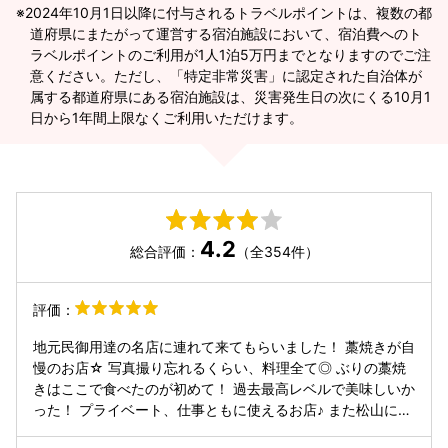
2024年10月1日以降に付与されるトラベルポイントは、複数の都
道府県にまたがって運営する宿泊施設において、宿泊費へのト
ラベルポイントのご利用が1人1泊5万円までとなりますのでご注
意ください。ただし、「特定非常災害」に認定された自治体が
属する都道府県にある宿泊施設は、災害発生日の次にくる10月1
日から1年間上限なくご利用いただけます。
4.2
総合評価：
（全354件）
評価：
地元民御用達の名店に連れて来てもらいました！ 藁焼きが自
慢のお店☆ 写真撮り忘れるくらい、料理全て◎ ぶりの藁焼
きはここで食べたのが初めて！ 過去最高レベルで美味しいか
った！ プライベート、仕事ともに使えるお店♪ また松山に来
た時は行かせていただきます(⌒▽⌒)