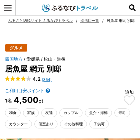
ログイン
お気に入り
ふるさと納税サイト ふるなびトラベル
提携店一覧
居魚屋 網元 別邸
グルメ
四国地方
愛媛県
松山・道後
居魚屋 網元 別邸
4.2
(354)
ご利用目安ポイント
追加
4,500
和食
家族
友達
カップル
魚介・海鮮
寿司
カウンター
個室あり
その他料理
子供可