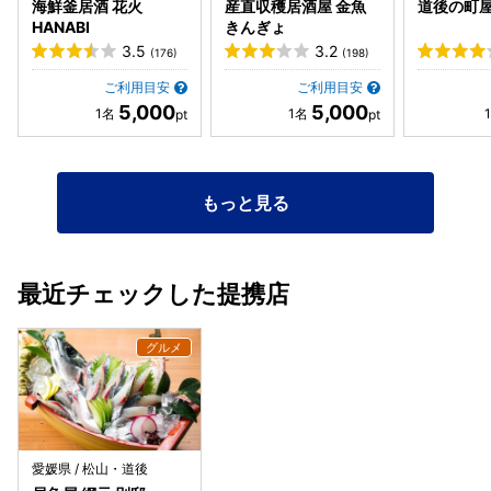
海鮮釜居酒 花火
産直収穫居酒屋 金魚
道後の町
HANABI
きんぎょ
3.5
3.2
(176)
(198)
ご利用目安
ご利用目安
5,000
5,000
もっと見る
最近チェックした提携店
愛媛県 / 松山・道後