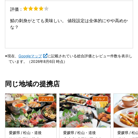
評価：
鯖の刺身がとても美味しい。 値段設定は全体的にやや高めか
な？
現在、
Googleマップ
に記載されている総合評価とレビュー件数を表示し
ています。（2026年8月6日 時点）
同じ地域の提携店
愛媛県 / 松山・道後
愛媛県 / 松山・道後
愛媛県 / 