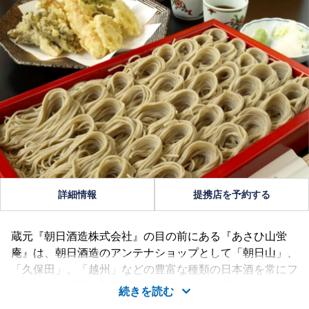
詳細情報
提携店を予約する
蔵元『朝日酒造株式会社』の目の前にある『あさひ山蛍
庵』は、朝日酒造のアンテナショップとして「朝日山」、
「久保田」、「越州」などの豊富な種類の日本酒を常にフ
レッシュな状態で取り揃えております。 当店の「そば」
続きを読む
は越路地域にある指定契約農園のそば粉を100% 使用し、