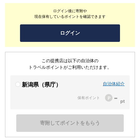
つなぎに布海苔を使いのど越しツルツル、そば殻を少量混
ログイン後に寄附や
ぜ込んでそばの香りがしっかりする自慢の「そば」です。
現在保有しているポイントを確認できます
お酒とおそばと新潟の旬の味覚をふんだんに取り入れたお
料理の数々を四季折々の自然と合せて全身でお楽しみくだ
ログイン
さい。
この提携店は以下の自治体の
トラベルポイントがご利用いただけます。
自治体紹介
新潟県（県庁）
-
保有ポイント
寄附してポイントをもらう