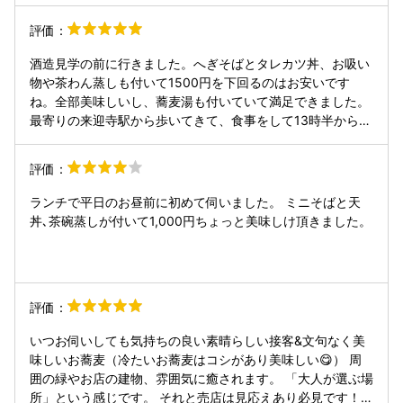
た。次はビールでなく日本酒にしてみようと心に決めまし
た。
評価：
酒造見学の前に行きました。へぎそばとタレカツ丼、お吸い
物や茶わん蒸しも付いて1500円を下回るのはお安いです
ね。全部美味しいし、蕎麦湯も付いていて満足できました。
最寄りの来迎寺駅から歩いてきて、食事をして13時半からの
酒造見学…とスムーズに動けますので60分の見学コースの方
におすすめです。 お座敷に掘りごたつ席があるのも足が楽で
評価：
良かったです。
ランチで平日のお昼前に初めて伺いました。 ミニそばと天
丼､茶碗蒸しが付いて1,000円ちょっと美味しけ頂きました。
評価：
いつお伺いしても気持ちの良い素晴らしい接客&文句なく美
味しいお蕎麦（冷たいお蕎麦はコシがあり美味しい😋） 周
囲の緑やお店の建物、雰囲気に癒されます。 「大人が選ぶ場
所」という感じです。 それと売店は見応えあり必見です！