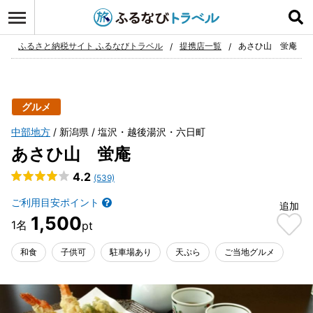
ログイン
お気に入り
ふるさと納税サイト ふるなびトラベル
提携店一覧
あさひ山 蛍庵
グルメ
中部地方
新潟県
塩沢・越後湯沢・六日町
あさひ山 蛍庵
4.2
(539)
ご利用目安ポイント
追加
1,500
和食
子供可
駐車場あり
天ぷら
ご当地グルメ