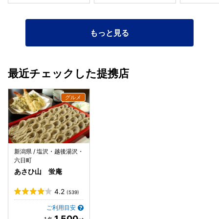
もっと見る
最近チェックした提携店
新潟県 / 塩沢・越後湯沢・
六日町
あさひ山 蛍庵
4.2
(539)
ご利用目安
1,500