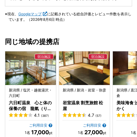
見ていて楽しい!! ワクワクします😻
現在、
Googleマップ
に記載されている総合評価とレビュー件数を表示し
ています。（2026年8月6日 時点）
同じ地域の提携店
新潟県 / 塩沢・越後湯沢・
新潟県 / 新潟・岩室・弥彦
新潟県 / 
六日町
倉
六日町温泉 心と体の
岩室温泉 割烹旅館 松
美味海食 
保養の宿 龍氣（りゅ
屋
かく
うき）
4.1
4.7
(387)
(57)
ご利用目安
ご利用目安
17,000
27,000