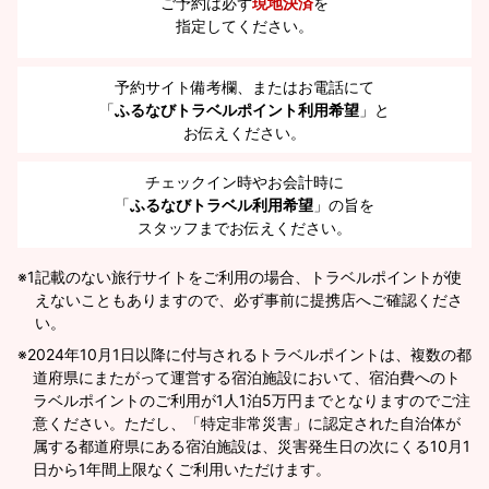
ご予約は必ず
現地決済
を
指定してください。
予約サイト備考欄、またはお電話にて
「
ふるなびトラベルポイント利用希望
」と
お伝えください。
チェックイン時やお会計時に
「
ふるなびトラベル利用希望
」の旨を
スタッフまでお伝えください。
※1
記載のない旅行サイトをご利用の場合、トラベルポイントが使
えないこともありますので、必ず事前に提携店へご確認くださ
い。
2024年10月1日以降に付与されるトラベルポイントは、複数の都
道府県にまたがって運営する宿泊施設において、宿泊費へのト
ラベルポイントのご利用が1人1泊5万円までとなりますのでご注
意ください。ただし、「特定非常災害」に認定された自治体が
属する都道府県にある宿泊施設は、災害発生日の次にくる10月1
日から1年間上限なくご利用いただけます。