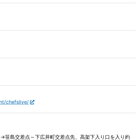
t/chefslive/
へ→笹島交差点～下広井町交差点先、高架下入り口を入り約