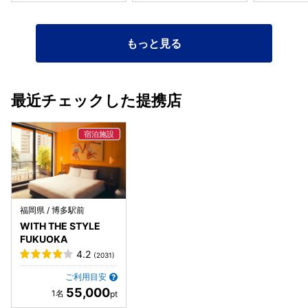
ご案内だったため、もう少しゆっくり相談できるとさらに嬉
しかったです。 また、これは自分たちの反省でもあります
が、当日の進行はもう少しゆとりを持たせても良かったかな
もっと見る
と思っています。場面転換が次々と進み、せっかく可愛く作
っていただいたケーキも登場が端折られてしまい、ゆっくり
ゲストに見てもらう時間が少なくなってしまいました。 ホテ
ル自体も非日常感があり、とても素敵でした。少しだけカビ
最近チェックした提携店
臭さは正直気になってしまいましたが、朝食も大変美味し
く、また家族が増えたら泊まりに来たいと思える場所です。
正直、費用は高めではあると思います。ですが、それ以上に
得られる満足感があり、総じて「ここで結婚式をして本当に
良かった」と感じています。 プランナーさんをはじめ、衣
装、お花、ヘアメイク、ペーパーアイテム、BGMなど、多く
のスタッフの皆さまのおかげで幸せな1日を過ごすことがで
きました。 WITH THE STYLE FUKUOKAさんとのご縁があ
福岡県 / 博多駅前
ったことを本当に嬉しく思っています。 素敵な時間をありが
WITH THE STYLE
とうございました。
FUKUOKA
4.2
(2031)
ご利用目安
55,000