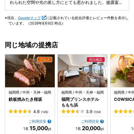
たが事前確認があり安心でした。 前日から2泊3日で宿泊で
れられた空間や光の差し方にとても惹かれました。披露宴会
き、スイートルームやサウナ・ジャグジー、ホテルの朝食な
場のライブキッチンもおしゃれで、ゲストからも好評でし
ども楽しめ、結婚式だけでなく特別な時間過ごせました。博
た。 また、博多駅から近くアクセスが良い点も大きな魅力だ
現在、
Googleマップ
に記載されている総合評価とレビュー件数を表示し
多駅近でアクセスも良く、ゲストにも優しい立地です。 式場
と思います。県外から来ていただくゲストも多かったので、
ています。（2026年8月6日 時点）
フェアで一件目で決めましたが、雰囲気や勢いで決めてしま
移動の負担が少なく案内しやすかったのはとてもありがたか
う印象もあるため、事前に式のイメージ・人数の目安・予
ったです。 当日はバタバタしていて料理をゆっくり味わうこ
算・他会場の比較をしておくと安心です。また、ドレス・料
とはできませんでしたが、アイテムフェアでいただいた際に
同じ地域の提携店
理・装花は見積もりより上がりやすいため、予算は余裕を持
本当に美味しく感動したのを覚えています。後日ゲストから
って検討するのがおすすめです。 さらに、ペーパーアイテム
も「料理が本当に美味しかった」「雰囲気も素敵でいい式だ
や引き出物袋の持ち込み制限、フラワーシャワーは生花不
った」と言っていただけて、とても嬉しかったです。 妻のヘ
可、式の支払いはクレジット不可などのルールもあるため、
アメイクを担当してくださった方には、前撮りから当日まで
事前確認が必要です。 全体的にはとても満足しており、この
いつも楽しくコミュニケーションを取っていただき、夫婦と
式場を選んで良かったと感じています！
もに安心してお任せすることができました。 また、お花をご
担当いただいた日比谷花壇さんのプランナーさんにも、理想
通りの可愛らしく温かい雰囲気のお花を用意していただき、
福岡県 / 中州・天神・福岡
福岡県 / 中州・天神・福岡
福岡県 / 
「イメージ以上に素敵な形にしていただけた」と感じていま
鉄板焼みたき桜坂
福岡プリンスホテル
COWSIC
す。 BGMの打ち合わせも楽しく、相談しやすい雰囲気で進
ももち浜
めていただきましたし、司会の方もベテランで安心感があり
4.6
3.9
(145)
(104)
ました。打ち合わせの段階から親身に寄り添っていただけた
のが印象的です。 一方で、ドレス選びはとても丁寧に対応し
ご利用目安
ご利用目安
15,000
20,000
ていただけた反面、タキシード選びは限られた時間の中での