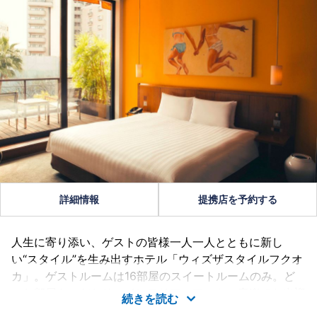
詳細情報
提携店を予約する
人生に寄り添い、ゲストの皆様一人一人とともに新し
い“スタイル”を生み出すホテル「ウィズザスタイルフクオ
カ」。ゲストルームは16部屋のスイートルームのみ。ど
のお部屋もこだわりのインテリア、アート、音楽でお出迎
続きを読む
え。細やかなサービスで心地良い空間をご提供いたしま