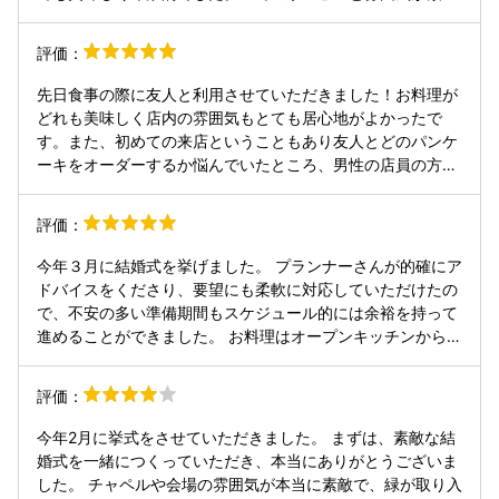
らしい場所です。ご列席していただいたゲストにも満足して
いただきおすすめの会場です。
評価：
先日食事の際に友人と利用させていただきました！お料理が
どれも美味しく店内の雰囲気もとても居心地がよかったで
す。また、初めての来店ということもあり友人とどのパンケ
ーキをオーダーするか悩んでいたところ、男性の店員の方が
すごく丁寧におすすめしてくださってとても嬉しかったで
す。 また会計の際に、コースターのデザインが気に入り持ち
評価：
帰って良いか聞いたところ、新しいものをお持ちしましょう
か？と持ってきていただけたこともとても嬉しかったです！
今年３月に結婚式を挙げました。 プランナーさんが的確にア
また友人と来店したいと思います！最高の時間をありがとう
ドバイスをくださり、要望にも柔軟に対応していただけたの
ございました。
で、不安の多い準備期間もスケジュール的には余裕を持って
進めることができました。 お料理はオープンキッチンから出
来立てが提供され、温かく美味しくゲストからも好評でし
た。チャペルは緑と自然光、生演奏が合わさった素敵な雰囲
評価：
気です。ゲストは55名ほどで少し余裕がありましたが、多い
場合はやや狭く感じるかもしれません。挙式前に親族写真を
今年2月に挙式をさせていただきました。 まずは、素敵な結
撮れたのも良い思い出です。 装花は丁寧な打ち合わせのおか
婚式を一緒につくっていただき、本当にありがとうございま
げでイメージ通りの仕上がりでした。ムービーも自作しまし
した。 チャペルや会場の雰囲気が本当に素敵で、緑が取り入