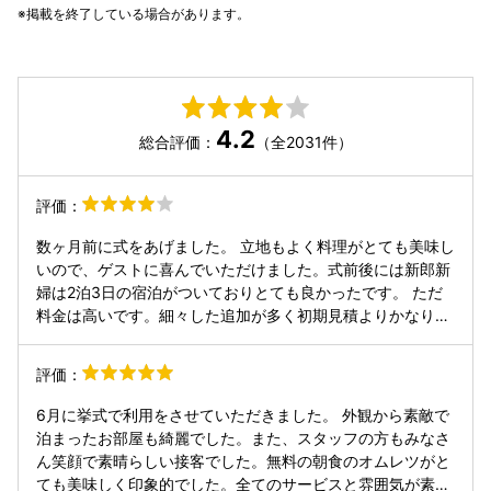
掲載を終了している場合があります。
4.2
総合評価：
（全2031件）
評価：
数ヶ月前に式をあげました。 立地もよく料理がとても美味し
いので、ゲストに喜んでいただけました。式前後には新郎新
婦は2泊3日の宿泊がついておりとても良かったです。 ただ
料金は高いです。細々した追加が多く初期見積よりかなり上
がるので契約の前にしっかり擦り合わせておくことをお勧め
します。
評価：
6月に挙式で利用をさせていただきました。 外観から素敵で
泊まったお部屋も綺麗でした。また、スタッフの方もみなさ
ん笑顔で素晴らしい接客でした。無料の朝食のオムレツがと
ても美味しく印象的でした。全てのサービスと雰囲気が素晴