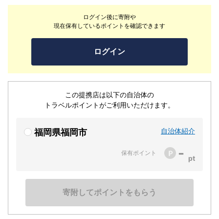
す。屋外テラスの「ザ スパジャグジー」もご宿泊者様限
ログイン後に寄附や
定でご利用いただけるファシリティです。太陽の光や満点
現在保有しているポイントを確認できます
の星空の下で心身ともにリラックスしていただけます。
ログイン
この提携店は以下の自治体の
トラベルポイントがご利用いただけます。
自治体紹介
福岡県福岡市
-
保有ポイント
寄附してポイントをもらう