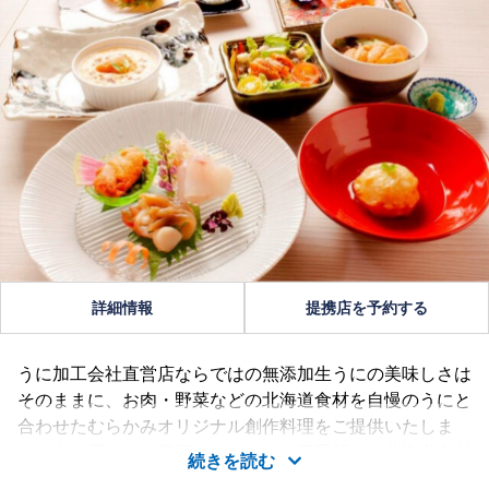
詳細情報
提携店を予約する
うに加工会社直営店ならではの無添加生うにの美味しさは
そのままに、お肉・野菜などの北海道食材を自慢のうにと
合わせたむらかみオリジナル創作料理をご提供いたしま
す。うに尽くしの贅沢なコースや、四季折々の北海道食材
続きを読む
を使った料理長の技が光る豪快なコースも人気。個室もあ