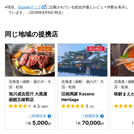
6,000円は安いですね。 お腹を空かせることなく美味しいも
現在、
Googleマップ
に記載されている総合評価とレビュー件数を表示し
のをずっといただいていた函館旅行3日目で、当日も朝から
ています。（2026年8月6日 時点）
朝食が有名なホテルでバイキングを食べていたのもあり、果
たしてウニ丼を完食できるかな？と思いながら注文しました
が、あまりの美味しさに全く問題なく完食できました。 身が
同じ地域の提携店
厚くて崩れていないのに、口に入れるとトロッととろけ、磯
臭さは全くなく、ウニのいいところだけを楽しむことができ
ました。 お腹に余裕がなくウニグラタンを頼めなかったのが
悔やまれるところですが、また再訪して、今度こそウニグラ
タンを頂こうと思います。
北海道 / 函館・湯の川・大
北海道 / 函館・湯の川・大
北海道 / 
沼・松前
沼・松前
沼・松前
旭川成吉思汗 大黒屋
旧相馬家 Kazeno
味鮮まえ
函館五稜郭店
Heritage
4.3
5
(681)
(5)
ご利用目安
ご利用目安
5,000
70,000