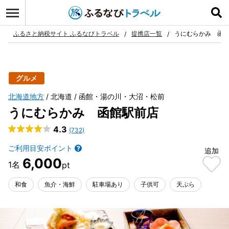
ログイン
お気に入り
ふるさと納税サイト ふるなびトラベル
提携店一覧
うにむらかみ 函
グルメ
北海道地方
北海道
函館・湯の川・大沼・松前
うにむらかみ 函館駅前店
4.3
(732)
ご利用目安ポイント
追加
6,000
和食
魚介・海鮮
駐車場あり
子供可
天ぷら