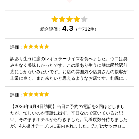
4.3
総合評価：
（全732件）
評価：
訳あり生うに膳のレギュラーサイズを食べました。ウニは臭
みもなく美味しかったです。この訳あり生うに膳は函館駅前
店にしかないみたいです。お店の雰囲気や店員さんの接客が
非常に良く、また来たいと思えるようなお店です。札幌にも
あるそうなので、今度は札幌店に行ってみたいです。ちょっ
と高いけど、たまに贅沢するときなどには良いと思います。
評価：
【2026年6月4日訪問】当日に予約の電話を3回ほどしまし
たが、忙しいのか電話に出ず。平日なので空いていると思
い、そのままホテルから行きました。到着度数分待ちました
が、4人掛けテーブルに案内されました。先ずはサッポロ黒
ラベル中瓶で喉を潤し、「生うに」「焼きうに」「活貝3種
（ほたて・ほっき・つぶ）盛り」で酒宴をスタート、全てが