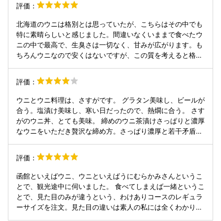
評価：
新鮮で美味しくてビールが進みます。追加で「ほたてバタ
ー」「ほっきバター」「活つぶ刺し」と「北海道産アスパラ
北海道のウニは格別とは思っていたが、こちらはその中でも
ガスの天ぷら」、「日本酒の利き酒セット」を注文、ホクホ
特に素晴らしいと感じました。間違いなくいままで食べたウ
クのアスパラガスに日本酒が止まりません。余りに美味しく
ニの中で最高で、生臭さは一切なく、甘みが広がります。も
て天ぷらを再注文しちゃいました。利き酒もあっという間に
ちろんウニなので安くはないですが、この質を考えると格安
無くなり、次は単品で日本酒（半合）を2種類注文、食べて
と言ってもよいと思います。夕食でウニづくしコースをいた
飲んで会計は3万円を少し切るくらいでした。もう大満足で
だきましたが、どうしてもウニ丼を食べないと後悔すると思
評価：
す。また函館に立ち寄ったら来よう！皆さんも是非！！
い、翌日のランチでウニ丼を食させていただきました。しば
らくこのレベルのウニを食べることはないだろうと思いまし
ウニとウニ料理は、さすがです。 グラタン美味し、ビールが
た。美味しさに涙が出そうなくらい感動しました。 このため
合う。塩漬け美味し、寒い日だったので、熱燗に合う。 さす
だけに函館に来る価値があります。ご馳走様でした。
がのウニ丼、とても美味。 締めのウニ茶漬けさっぱりと濃厚
なウニをいただき贅沢な締め方。さっぱり濃厚と若干矛盾を
している気もしますがやっぱり美味。 ただし、海外からの観
光客の方もとても多く、一部の方々はとても騒がしいし食べ
評価：
方も結構雑然としていますので、席ガチャは仕方がないとこ
ろがあります。また、大人気店で行列が結構あります。その
函館といえばウニ、ウニといえばうにむらかみさんというこ
ため余裕があれば予約をしていかれることをお勧めします。
とで、観光途中に伺いました。 食べてしまえば一緒というこ
トータルとしては、ウニがお好きな方ならばよって損は無い
とで、見た目のみが違うという、わけありコースのレギュラ
と思います。お酒が好きならなお良しかと。
ーサイズを注文。見た目の違いは素人の私には全くわかりま
せん。綺麗に盛られたウニ丼に、小鉢や飲み物もついていて