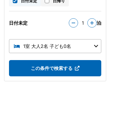
日付未定
日帰り
日付未定
1
泊
1室 大人2名 子ども0名
この条件で検索する