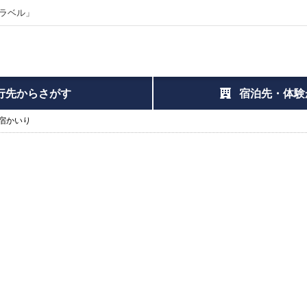
ラベル」
行先からさがす
宿泊先・体験
宿かいり