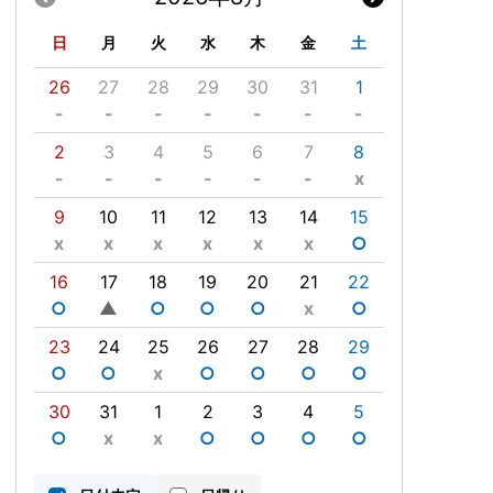
日
月
火
水
木
金
土
26
27
28
29
30
31
1
-
-
-
-
-
-
-
2
3
4
5
6
7
8
-
-
-
-
-
-
x
9
10
11
12
13
14
15
x
x
x
x
x
x
○
16
17
18
19
20
21
22
○
▲
○
○
○
x
○
23
24
25
26
27
28
29
○
○
x
○
○
○
○
30
31
1
2
3
4
5
○
x
x
○
○
○
○