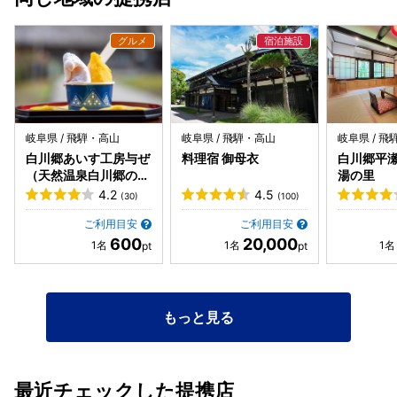
次々と渡って行くのが見えます。 洗い場は一人一人の間隔が
広めにとられており、気楽に体を洗うことができます。シャ
ンプーやコンディショナー、ボディソープは配置されてま
す。 ポカポカに温まって心地よい気持ちで外に出ると、エン
トランス前に大きな慰霊碑があることに気付きました。 近づ
いて碑文に目をやると、平成16年、この白川郷の湯の女将さ
んとその家族の5人が交通事故で亡くなったこと、そして、
この事故の無念さと悔しさが綴られてました。とても気の毒
岐阜県 / 飛騨・高山
岐阜県 / 飛騨・高山
岐阜県 / 
なことだと感じました。
白川郷あいす工房与ぜ
料理宿 御母衣
白川郷平瀬
（天然温泉白川郷の湯
湯の里
内）
4.2
4.5
(30)
(100)
ご利用目安
ご利用目安
600
20,000
もっと見る
最近チェックした提携店