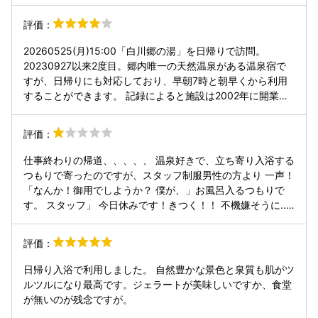
評価：
20260525(月)15:00「白川郷の湯」を日帰りで訪問。
20230927以来2度目。郷内唯一の天然温泉がある温泉宿で
すが、日帰りにも対応しており、早朝7時と朝早くから利用
することができます。 記録によると施設は2002年に開業
し、2022年の大規模改修工事の直後に火災で建物の大半が
失われるという不幸に見舞われ、一時は廃業も考えられたよ
評価：
うですが、クラファンなども実施して2023年にリニューア
ルオープンを果たして今に至ります。 営業は7-21時(〆20時)
仕事終わりの帰道、、、、、 温泉好きで、立ち寄り入浴する
で料金は大人800円、支払いは券売機にて現金のみ。靴箱と
つもりで寄ったのですが、スタッフ制服男性の方より 一声！
脱衣ロッカーは100円返却式のものと棚と籠があります。 浴
「なんか！御用でしようか？ 僕が、」お風呂入るつもりで
場は基本、男湯=ドライサウナ側、女湯=ミストサウナ側とな
す。 スタッフ」 今日休みです！きつく！！ 不機嫌そうに...
っていますが、水木曜のみ入れ替わりがあるようで、今回は
イライラしてたのかな、感じとても悪く、 人それぞれ同じ言
手前のドライサウナ側を利用しました。浴場は屋内にシャワ
い方でも、受けちがうと思いますが、、、あの言い方口調は
評価：
ー付混合栓3+5基、内風呂40℃、ほぼお一人様の小さな水
僕も 同じく、サービス業務です が、例えば下記くらい
風呂15℃、ドライサウナ(2段7人位、5分砂時計付)、屋外に
は、、 「本日お休みにてまたのお越しお待ちしております」
日帰り入浴で利用しました。 自然豊かな景色と泉質も肌がツ
露天風呂があります。 アメニティとしてはボディーソープ、
とか言えないものなのかな？ 又は、 ...感じ悪い対応訳は？
ルツルになり最高です。ジェラートが美味しいですか、食堂
シャンプー、コンディショナー、ドライヤーの備え付けがあ
無断駐車？でもされると思ったのかな？😩 ※何度も白川郷行
が無いのが残念ですが。
り、ソープは高級なニシカワヤの「ラ・アンジェラグ ベー
ってるけど、観光する時は近く、 （せせらぎ P （お金）し