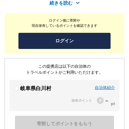
けます。天然温泉の効能で非常に良く温まり、肌がすべす
続きを読む
べと好評です。御食事には地元産の食材を中心に、飛騨地
方の名物や当館オリジナルのお料理を和食スタイルで提供
ログイン後に寄附や
しております。また当館では、おいしいご飯に特にこだわ
現在保有しているポイントを確認できます
っております。地元産のコシヒカリをガス釜で炊き上げて
おり、お客様からもたいへんおいしいとお褒めの言葉をい
ログイン
ただいております。
この提携店は以下の自治体の
トラベルポイントがご利用いただけます。
自治体紹介
岐阜県白川村
-
保有ポイント
寄附してポイントをもらう