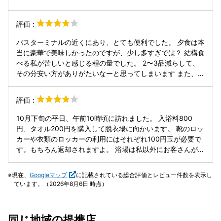
ル」、ドライヤーはコイズミの「HUGE」が4台、ほかにタ
っかり払って停めてますよ。
ニタの体重計、中富の冷水器、スイデンの工場扇、15分200
円でフジ医療器のマッサージ機などがあります。 掲示されて
評価：
いる令和5年の分析書によれば、泉質は低張性弱アルカリ性
低温泉のナトリウム-塩化物泉(いわゆる食塩泉)で、湧出
バスターミナルの近くにあり、とても便利でした。 夕食は本
120ℓ、泉温26.9℃、pH7.8、溶存物質3132mg。知覚的には
当に豪華で美味しかったのですが、少し多すぎでは？ 結構食
淡黄色透明の微弱苦味微弱硫化水素臭で、トロミがあり、や
べる私が苦しいと感じる程の量でした。 2〜3品減らして、
やベタ付ながらもしっとり潤う「熱の湯」になっています。
その分安い方がありがたいなーと思ってしまいます また、部
浴場や休憩スペースからは庄川の美しい渓流を望むことがで
屋の位置が良くなかった様で階段が直ぐ近くで、誰かが通る
きます。正直なところ泉質にあまり特徴がなく、場所柄イン
度に音がドシンドシンと響いてびっくりしました。 隣室の人
評価：
バウンドのお客さんが多い宿ですが、世界文化遺産内の貴重
の声も結構遅くまで響いて眠れなかったし、防音は全く..💦
な温泉という事で末永く続いて欲しいと思います。
ただ大浴場は快適で、ゆったり浸かれました♪ 場所は本当に
10月下旬の平日、午前10時頃に訪れました。 入浴料800
いいので、早朝は外履きを借りて1時間ほど白川郷の散歩を
円、タオル200円を購入して脱衣場に向かいます。 靴のロッ
楽しみました。 疲れて帰ってきても、帰りのバス停まで直ぐ
カーや衣類のロッカーの利用にはそれぞれ100円玉が必要で
だったので安心。 気になった音も多分階段近くの部屋で無け
す。もちろん返却されますよ。 浴場は私以外にお客さんがい
れば大丈夫でしょう。
なかったため、貸切のような状態で檜の内湯に大の字で浸か
ることができました。ナトリウム塩化物泉に10分ほど浸か
現在、
Googleマップ
に記載されている総合評価とレビュー件数を表示し
り、体が温まってから露天風呂へと歩を進めます。そこでは
ています。（2026年8月6日 時点）
眼下に庄川の急流があり、迫力のある渓谷の景色を眺めるこ
とができます。 さらに目線と同じ高さに荻町橋が見え、これ
から白川郷を散策しようとしている人々を乗せた観光バスが
同じ地域の提携店