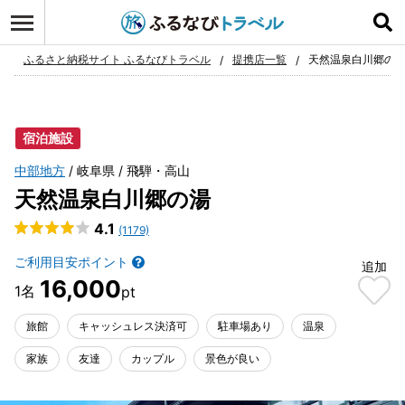
ログイン
お気に入り
ふるさと納税サイト ふるなびトラベル
提携店一覧
天然温泉白川郷の
宿泊施設
中部地方
岐阜県
飛騨・高山
天然温泉白川郷の湯
4.1
(1179)
ご利用目安ポイント
追加
16,000
旅館
キャッシュレス決済可
駐車場あり
温泉
家族
友達
カップル
景色が良い