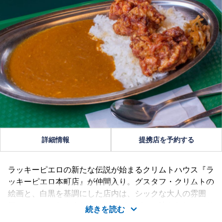
詳細情報
提携店を予約する
ラッキーピエロの新たな伝説が始まるクリムトハウス『ラ
ッキーピエロ本町店』が仲間入り。グスタフ・クリムトの
絵画と、白黒を基調にした店内は、シックな大人の雰囲
気。ちょっとおすましムードでパーガーの味もおしゃべり
続きを読む
も、クリムトティックに！さあ、ほんの少しちがったあな