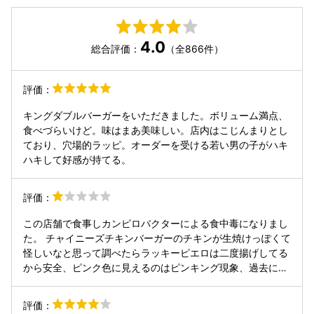
4.0
総合評価：
（全866件）
評価：
キングダブルバーガーをいただきました。ボリューム満点、
食べづらいけど。味はまあ美味しい。店内はこじんまりとし
ており、穴場的ラッピ。オーダーを受ける若い男の子がハキ
ハキして好感が持てる。
評価：
この店舗で食事しカンピロバクターによる食中毒になりまし
た。 チャイニーズチキンバーガーのチキンが生焼けっぽくて
怪しいなと思って調べたらラッキーピエロは二度揚げしてる
から安全、ピンク色に見えるのはピンキング現象、過去に食
中毒の報告なし、だったので食べてしまいました。 他で食事
をしていないため確定かと思います。 過去のクチコミみたら
評価：
他の方も生焼けだったという書き込みをしていますね。食べ