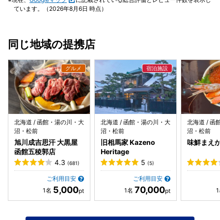
ています。（2026年8月6日 時点）
同じ地域の提携店
北海道 / 函館・湯の川・大
北海道 / 函館・湯の川・大
北海道 / 
沼・松前
沼・松前
沼・松前
旭川成吉思汗 大黒屋
旧相馬家 Kazeno
味鮮まえ
函館五稜郭店
Heritage
4.3
5
(681)
(5)
ご利用目安
ご利用目安
5,000
70,000