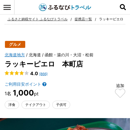
ログイン
お気に入り
ふるさと納税サイト ふるなびトラベル
提携店一覧
ラッキーピエロ 
グルメ
北海道地方
北海道
函館・湯の川・大沼・松前
ラッキーピエロ 本町店
4.0
(866)
ご利用目安ポイント
追加
1,000
洋食
テイクアウト
子供可