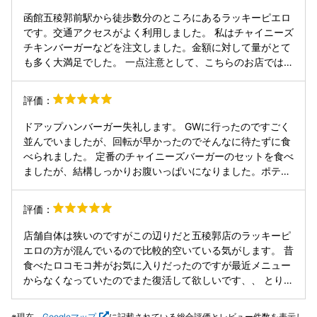
なくて正解です。 確かに店員さんの態度も悪かった。 ちな
函館五稜郭前駅から徒歩数分のところにあるラッキーピエロ
みにとても美味しかったです。 みなさん、生焼けっぽかった
です。交通アクセスがよく利用しました。 私はチャイニーズ
ら絶対に食べてはいけません。
チキンバーガーなどを注文しました。金額に対して量がとて
も多く大満足でした。 一点注意として、こちらのお店ではオ
ムライス等は提供していないようです。オムライスを食べた
い方は別の店舗（例えば函館駅前など）に行くと良いと思い
評価：
ます
ドアップハンバーガー失礼します。 GWに行ったのですごく
並んでいましたが、回転が早かったのでそんなに待たずに食
べられました。 定番のチャイニーズバーガーのセットを食べ
ましたが、結構しっかりお腹いっぱいになりました。ポテト
にかかってるソースもおいしかったです。
評価：
店舗自体は狭いのですがこの辺りだと五稜郭店のラッキーピ
エロの方が混んでいるので比較的空いている気がします。 昔
食べたロコモコ丼がお気に入りだったのですが最近メニュー
からなくなっていたのでまた復活して欲しいです、、 とりあ
えず次回はとんかつバーガーを食べようと思います❤︎
現在、
Googleマップ
に記載されている総合評価とレビュー件数を表示し