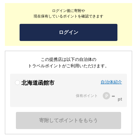
たがそこにはいるかも…。本町店は、ラッキーピエロの他
ログイン後に寄附や
の店舗とはかなり雰囲気。落ち着いた色合いの壁紙や黒一
現在保有しているポイントを確認できます
色のソファーなど、シックな大人の雰囲気が漂うお店で
す。そして、ラッキーピエロ一番の穴場店。ゴールデンウ
ログイン
ィークや夏休み期間などの行列ができるような時期は、本
町店がねらい目かもしれません。
この提携店は以下の自治体の
トラベルポイントがご利用いただけます。
自治体紹介
北海道函館市
-
保有ポイント
寄附してポイントをもらう