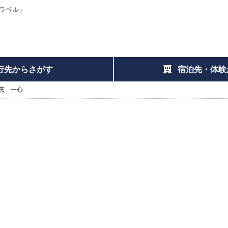
ラベル」
行先からさがす
宿泊先・体験
烹 一心