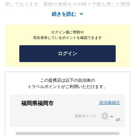
用しております。新鮮な食材をその時々で最も適した調理
法にてご提供しており、刺身・活き造りをはじめとした自
続きを読む
慢の海鮮料理を是非ご堪能下さい。また地酒の日本酒をは
じめ季節限定のお酒も取り揃えておりますのでお気軽にス
ログイン後に寄附や
タッフへお声掛けください。
現在保有しているポイントを確認できます
ログイン
この提携店は以下の自治体の
トラベルポイントがご利用いただけます。
自治体紹介
福岡県福岡市
-
保有ポイント