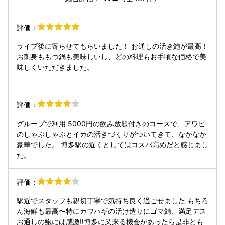
評価：
ライブ後に寄らせてもらいました！ お通しの活き鮑が最高！
お刺身ももつ鍋も美味しいし、どの料理もお手頃な価格で美
味しくいただきました。
評価：
グループで利用 5000円の飲み放題付きのコースで、アワビ
のしゃぶしゃぶとイカの活きづくりがついてきて、なかなか
豪華でした。 博多駅の近くとしてはコスパ高めだと感じまし
た。
評価：
駅近でスタッフも親切丁寧で気持ち良く過ごせました もちろ
ん海鮮も最高〜特にカワハギの活け造りにゴマ鯖、満足デス
お通しの鮑には感激‼️博多に又来る機会があったら是非とも