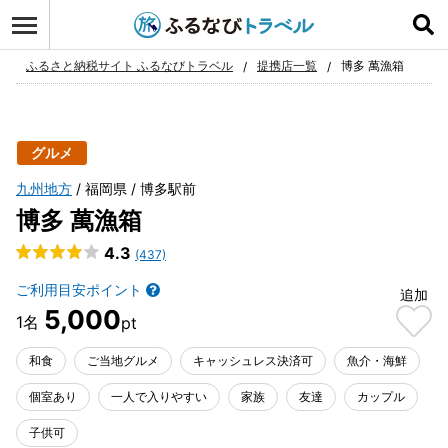
ログイン
お気に入り
ふるさと納税サイト ふるなびトラベル
提携店一覧
博多 萬漁箱
グルメ
九州地方
福岡県
博多駅前
博多 萬漁箱
4.3
(437)
ご利用目安ポイント
追加
5,000
和食
ご当地グルメ
キャッシュレス決済可
魚介・海鮮
個室あり
一人で入りやすい
家族
友達
カップル
子供可