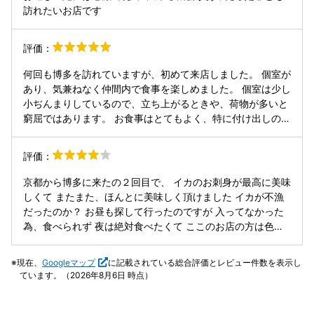
訪れたいお店です
評価：
何回も博多を訪れていますが、初めて来店しました。 個室が
あり、気兼ねなく仲間内で食事を楽しめました。 個室は少し
小ぢんまりしているので、立ち上がるときや、荷物が多いと
窮屈ではあります。 お食事はとてもよく、特に付け出しの鮑
にはびっくりしました！お刺身も新鮮でマグロづくしも美味
しく、さすがお名前どおりです。 次の訪問時もこちらに来た
評価：
いと思えるお店でした。
京都から博多に来たの２回目で、 イカのお刺身が最高に美味
しくて またまた、ほんとに美味しく頂けました イカが不漁
だったのか？ お昼も探して行ったのですが 入ってなかった
為、食べられず 夜は絶対食べたくて ここのお店の方は色々
教えて下さって たどり着けました ありがとうございました
すごく 美味しかったです もつ鍋も最高でした😊✌️💕
現在、
Googleマップ
に記載されている総合評価とレビュー件数を表示し
ています。（2026年8月6日 時点）