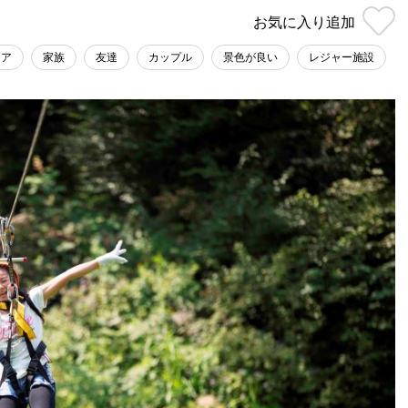
お気に入り
追加
ドア
家族
友達
カップル
景色が良い
レジャー施設