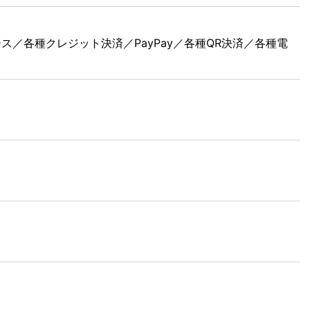
ース／各種クレジット決済／PayPay／各種QR決済／各種電