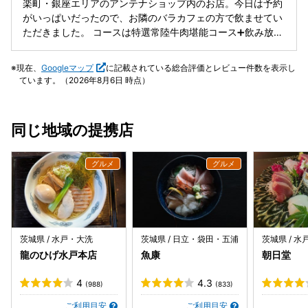
楽町・銀座エリアのアンテナショップ内のお店。今日は予約
でした。香味鶏は香ばしく美味しいです。付け合わせのお
がいっぱいだったので、お隣のバラカフェの方で飲ませてい
芋。このお店のどのお芋も絶品だと改めて感じました。さす
ただきました。 コースは特選常陸牛肉堪能コース➕飲み放
が干芋の茨城県 。茨城の銘品を上手くメニューにしたとても
題 15,800円。目には安くないけど、接待だからね。 茶碗
良いお店です。 納豆御膳は1,350円と60円値上がりしていま
蒸しは絶品😋おいしい。茶碗蒸しの上の肉とタレがいい。そ
現在、
Googleマップ
に記載されている総合評価とレビュー件数を表示し
した。 有楽町にある茨城のアンテナショップのレストランで
ばはあんまり味がしなかった。締めの濃厚ソフトクリーム
ています。（2026年8月6日 時点）
す。 おそらく納豆を扱うレストランは銀座ではここだけでし
（もっこり系⁉️）は口をさっぱりさせてくれていい‼️ アンテ
ょう。茨城納豆御膳1,290円、松屋の朝定食とは違う点は水
ナショップでお土産買って帰宅。肉が食べたくなったら、ま
戸ブランドの納豆を2種選べるところです。 IBARAKIざんま
た行きたくなるのかな？
同じ地域の提携店
い御膳2,500円は納豆と天ぷらがメイン。このおイモの天ぷ
ら。 今まで生きてた中で生涯一番だと思うぐらい美味しかっ
たです。ねっとり甘いゴロっとしたサツマイモを天ぷらにし
てあります。食べごたえ十分で大満足です。ごはんは大子産
コシヒカリ、柔らかくて美味しいです。 ドリンクもアルコー
ルを選べて筑波山麓福来みかんビネガーサワー、名前のとお
り酢がきつい酸っぱいサワーでした。 ほか、帰れマンデー見
っけ隊！！で放送された行列の店の「まるみつ旅館のあん肝
茨城県 / 水戸・大洗
茨城県 / 日立・袋田・五浦
茨城県 / 
ラーメン」もメニューにありました！ お冷の提供が冷たい緑
龍のひげ水戸本店
魚康
朝日堂
茶でした、それも◎ 広島tauの２階の広島お好み焼きも美味
しかったし、今回のBARAdiningも美味しかった。 アンテナ
4
4.3
(988)
(833)
ショップのレストランは“美味しい“決定です(⁠☆⁠▽⁠☆⁠)
ご利用目安
ご利用目安