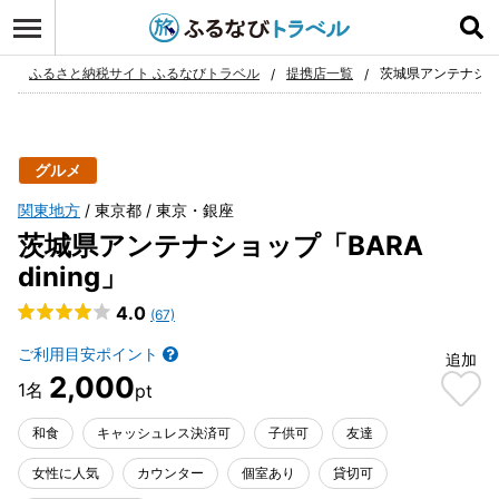
ログイン
お気に入り
ふるさと納税サイト ふるなびトラベル
提携店一覧
茨城県アンテナショップ
グルメ
関東地方
東京都
東京・銀座
茨城県アンテナショップ「BARA
dining」
4.0
(67)
ご利用目安ポイント
追加
2,000
和食
キャッシュレス決済可
子供可
友達
女性に人気
カウンター
個室あり
貸切可