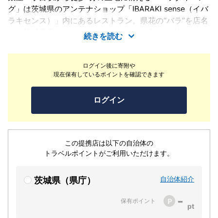
グ」は茨城県のアンテナショップ「IBARAKI sense（イバ
ラキセンス）」内にあるレストラン。県花の“バラ”を店名
に、茨城県産のおいしいものをぎゅっと集め、 銘柄牛
続きを読む
「常陸牛」、銘柄豚「常陸の輝き」、冬の絶品「あんこ
う」など名物料理が満載です。ランチタイムは人気の「納
ログイン後に寄附や
豆御膳」や「あんきもラーメン」。デイナータイムは茨城
現在保有しているポイントを確認できます
づくしのコースや単品料理。県産の石材や木材を使用した
シンプルモダンな和の空間で、茨城三昧のひとときを。
ログイン
この提携店は以下の自治体の
トラベルポイントがご利用いただけます。
自治体紹介
茨城県（県庁）
-
保有ポイント