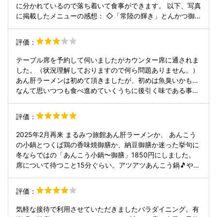
に分かれているので落ち着いて食事ができます。 以下、写真
に掲載したメニューの感想： ◇「常陸の輝き」とんかつ御
膳 肉質の良さを感じさせるとんかつ。 脂の部分を藻塩で食
べると美味しいです。ただし、ロースなので脂身が苦手な方
評価：
はご注意ください。 ◇常陸秋蕎麦せいろ 喉越しがよく美味
しかったです。特につけ汁が好みだったのですが、地元の名
テーブル席を予約して伺いましたがカウンター席に通されま
店のつゆを使っているようです。 ◇まるみつ旅館のあん肝
した。（状況理解しておりますので何ら問題ありません。）
ラーメン 魚介系のラーメンですが、よく食べる魚介の匂いと
あん肝ラーメンは初めて頂きましたが、初めは魚臭いかも…
は違うので、好みが分かれるのではないかと思います。 自分
なんて思いつつも食べ進めていくうちに後引く味である事に
は匂いがキツイなぁと思いつつ、いつの間にか完食していま
気付くという不思議感覚も含めて良いメニューだと思いまし
した。味は好みだったようです。
た。流石、茨城～。 蕎麦は本当～～に普通なので、ここで頂
評価：
かなくても良いかな？ 次は納豆系を頂いてみたいです。 茨
城の魅力を感じたので、是非とも現地にも行ってみたいで
2025年2月再来 まるみつ旅館あん肝ラーメンか、 あんこう
す。
の小鍋とつくば鶏の香味焼御膳か、納豆御膳か迷った挙句に
冬ならではの「あんこう小鍋〜御膳」1850円にしました。
席について待つこと15分ぐらい。アツアツあんこう鍋🎵やっ
ぱり鍋はアツアツじゃないと！とんすいが無かったので頼ん
で頂き、ヤケドしない程度まで冷ましていただきます。あん
評価：
こうは一口大サイズが6個ぐらい入っており食感もフワっと
して満足。お味噌仕立てですが濃くなくてスルっといけちゃ
気軽な接待で利用させていただきましたバラダイニング。有
います。茶碗蒸しは奥久慈の玉子、、コクは感じられません